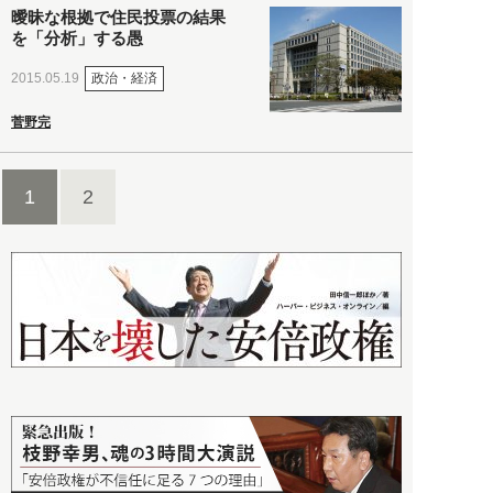
曖昧な根拠で住民投票の結果
を「分析」する愚
政治・経済
2015.05.19
菅野完
1
2