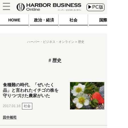
▶PC版
HOME
政治・経済
社会
国際
ハーバー・ビジネス・オンライン
歴史
歴史
食糧難の時代、「ぜいたく
品」と言われたイチゴの株を
守りつづけた農家がいた
社会
2017.01.16
田中裕司