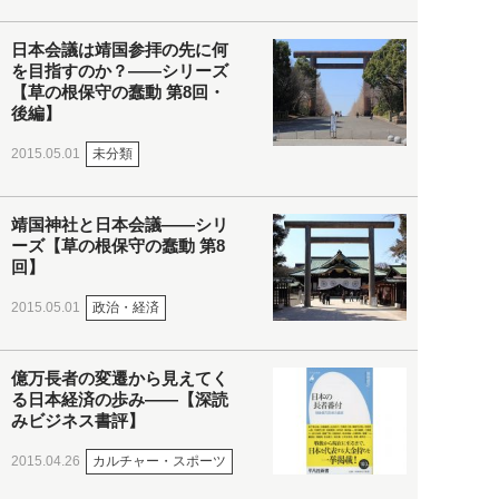
日本会議は靖国参拝の先に何
を目指すのか？――シリーズ
【草の根保守の蠢動 第8回・
後編】
未分類
2015.05.01
靖国神社と日本会議――シリ
ーズ【草の根保守の蠢動 第8
回】
政治・経済
2015.05.01
億万長者の変遷から見えてく
る日本経済の歩み――【深読
みビジネス書評】
カルチャー・スポーツ
2015.04.26