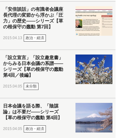
「安倍談話」の有識者会議座
長代理の変節から浮かぶ「圧
力」の歴史――シリーズ【草
の根保守の蠢動 第7回】
政治・経済
2015.04.13
「設立宣言」「設立趣意書」
からみる日本会議の系譜――
シリーズ【草の根保守の蠢動
第4回／後編】
未分類
2015.04.05
日本会議を語る際、「陰謀
論」は不要だ――シリーズ
【草の根保守の蠢動 第4回】
政治・経済
2015.04.05