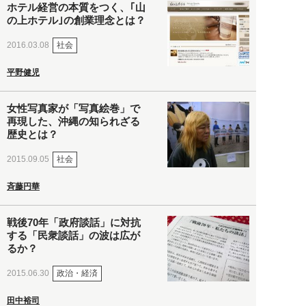
ホテル経営の本質をつく、｢山
の上ホテル｣の創業理念とは？
社会
2016.03.08
平野健児
女性写真家が「写真絵巻」で
再現した、沖縄の知られざる
歴史とは？
社会
2015.09.05
斉藤円華
戦後70年「政府談話」に対抗
する「民衆談話」の波は広が
るか？
政治・経済
2015.06.30
田中裕司