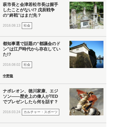
萩市長と会津若松市長は握手
したことがない!? 戊辰戦争
の“終戦”はまだ先？
社会
2016.08.13
都知事選で話題の“都議会のド
ン”は江戸時代から存在してい
た!?
社会
2016.08.02
中野龍
ナポレオン、徳川家康、エジ
ソン――歴史上の偉人がTED
でプレゼンしたら何を話す？
カルチャー・スポーツ
2016.03.24