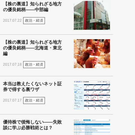
【株の裏道】知られざる地方
の優良銘柄――中部編
政治・経済
2017.07.22
【株の裏道】知られざる地方
の優良銘柄――北海道・東北
編
政治・経済
2017.07.18
本当は教えたくないネット証
券で得する裏ワザ
政治・経済
2017.07.17
優待株で後悔しない――失敗
談に学ぶ必勝戦術とは？