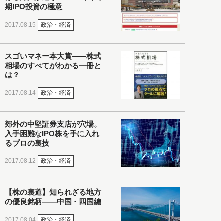
期IPO投資の極意
政治・経済
2017.08.15
スゴいマネー本大賞――株式
相場のすべてがわかる一冊と
は？
政治・経済
2017.08.14
郊外の中堅証券支店が穴場。
入手困難なIPO株を手に入れ
るプロの裏技
政治・経済
2017.08.12
【株の裏道】知られざる地方
の優良銘柄――中国・四国編
政治・経済
2017.08.04