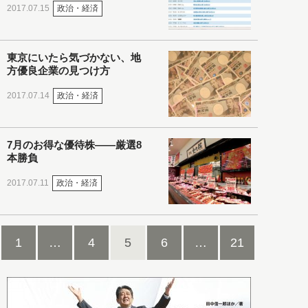
政治・経済
2017.07.15
東京にいたら気づかない、地
方優良企業の見つけ方
政治・経済
2017.07.14
7月のお得な優待株――厳選8
本勝負
政治・経済
2017.07.11
1
…
4
5
6
…
21