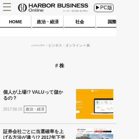
▶PC版
HOME
政治・経済
社会
国際
ハーバー・ビジネス・オンライン
株
株
個人が上場!? VALUって儲か
るの？
政治・経済
2017.08.15
証券会社ごとに当選確率を上
げる方法が違う!? 2017年下半