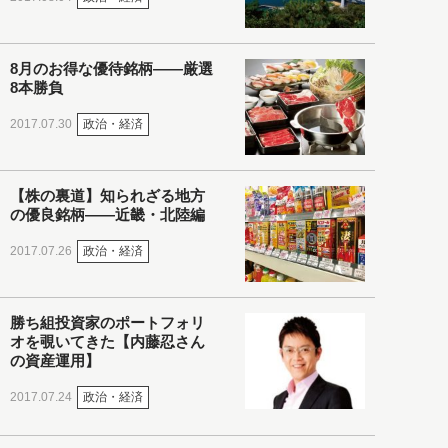
8月のお得な優待銘柄――厳選
8本勝負
政治・経済
2017.07.30
【株の裏道】知られざる地方
の優良銘柄――近畿・北陸編
政治・経済
2017.07.26
勝ち組投資家のポートフォリ
オを覗いてきた【内藤忍さん
の資産運用】
政治・経済
2017.07.24