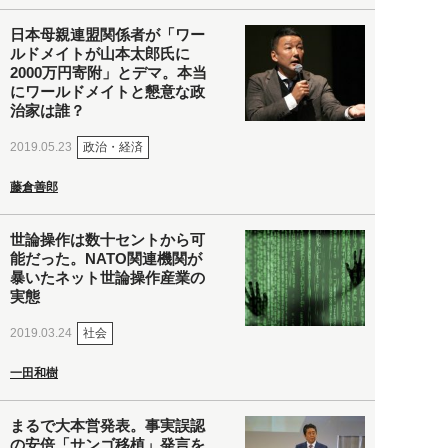
日本母親連盟関係者が「ワー
ルドメイトが山本太郎氏に
2000万円寄附」とデマ。本当
にワールドメイトと懇意な政
治家は誰？
政治・経済
2019.05.23
藤倉善郎
世論操作は数十セントから可
能だった。NATO関連機関が
暴いたネット世論操作産業の
実態
社会
2019.03.24
一田和樹
まるで大本営発表。事実誤認
の安倍「サンゴ移植」発言を