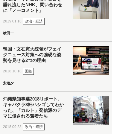
垂れ流したNHK、問い合わせ
に「ノーコメント」
政治・経済
2019.01.16
横田一
韓国・文在寅大統領がフェイ
クニュース対策への強硬な姿
勢を見せる2つの理由
国際
2018.10.18
安達夕
沖縄県知事選2018リポート。
キャバクラ3軒ハシゴしてわか
った、「カルト」発信源のデ
マに侵される若者たち
政治・経済
2018.09.28