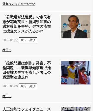
選挙ウォッチャーちだい
「公職選挙法違反」で市民有
志が花角英世・新潟県知事の
選対幹部を告発。デマの流布
に捜査のメスが入るか!?
政治・経済
2018.06.27
横田一
「拉致問題は創作」発言、不
倫問題……新潟県知事選で池
田候補のデマを流した者は公
職選挙法違反!?
政治・経済
2018.06.09
横田一
人工知能でフェイクニュース