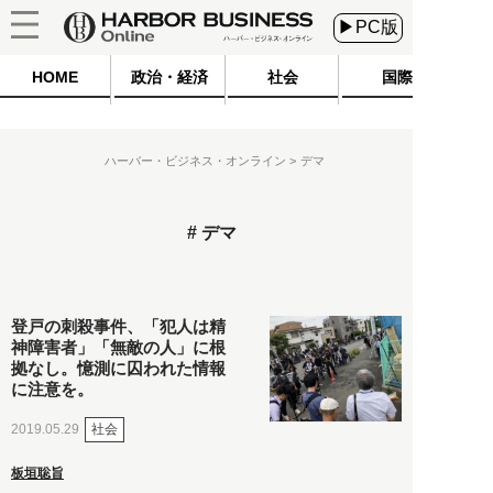
▶PC版
HOME
政治・経済
社会
国際
ハーバー・ビジネス・オンライン
デマ
デマ
登戸の刺殺事件、「犯人は精
神障害者」「無敵の人」に根
拠なし。憶測に囚われた情報
に注意を。
社会
2019.05.29
板垣聡旨