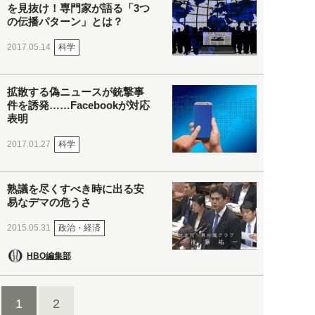
を見抜け！専門家が語る「3つ
の伝播パターン」とは？
科学
2017.05.14
拡散する偽ニュースが銃撃事
件を誘発……Facebookが対応
表明
科学
2017.01.27
熟議を尽くすべき時に出る安
易なデマの危うさ
政治・経済
2015.05.31
HBO編集部
1
2