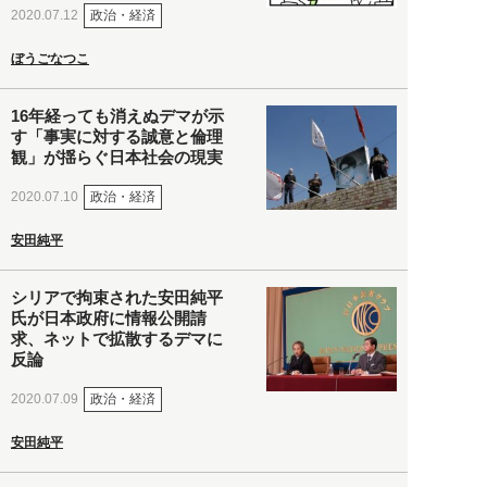
政治・経済
2020.07.12
ぼうごなつこ
16年経っても消えぬデマが示
す「事実に対する誠意と倫理
観」が揺らぐ日本社会の現実
政治・経済
2020.07.10
安田純平
シリアで拘束された安田純平
氏が日本政府に情報公開請
求、ネットで拡散するデマに
反論
政治・経済
2020.07.09
安田純平