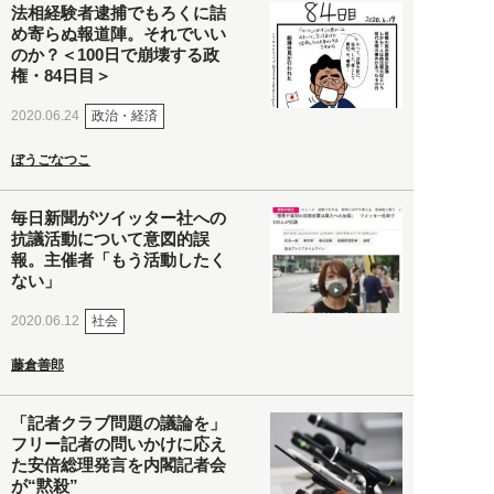
法相経験者逮捕でもろくに詰
め寄らぬ報道陣。それでいい
のか？＜100日で崩壊する政
権・84日目＞
政治・経済
2020.06.24
ぼうごなつこ
毎日新聞がツイッター社への
抗議活動について意図的誤
報。主催者「もう活動したく
ない」
社会
2020.06.12
藤倉善郎
「記者クラブ問題の議論を」
フリー記者の問いかけに応え
た安倍総理発言を内閣記者会
が“黙殺”