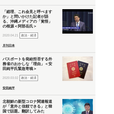
「総理、これ会見と呼べます
か」と問いかけた記者が語
る、沖縄メディアの「覚悟」
の根源＜阿部岳氏＞
政治・経済
2020.04.21
月刊日本
パスポートを発給拒否する外
務省のおかしな「理由」＜安
田純平氏緊急寄稿＞
政治・経済
2020.03.02
安田純平
北朝鮮の新型コロナ関連報道
が「意外と信頼できる」と韓
国で話題。翻訳してみた