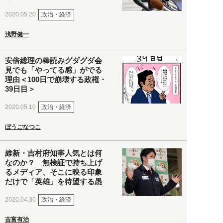
政治・経済
2020.05.20
浅野健一
安倍総理の棒読みグダグダ会
見でも「やってる感」がでる
理由＜100日で崩壊する政権・
39日目＞
政治・経済
2020.05.10
ぼうごなつこ
維新・吉村府知事人気とは何
なのか？ 無検証で持ち上げ
るメディア、そこに映る印象
だけで「英雄」を待望する愚
政治・経済
2020.04.30
吉富有治