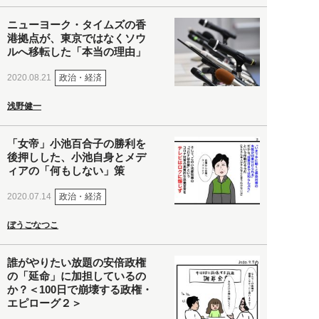
ニューヨーク・タイムズの香
港拠点が、東京ではなくソウ
ルへ移転した「本当の理由」
政治・経済
2020.08.21
浅野健一
「女帝」小池百合子の勝利を
後押しした、小池自身とメデ
ィアの「何もしない」策
政治・経済
2020.07.14
ぼうごなつこ
誰がやりたい放題の安倍政権
の「延命」に加担しているの
か？＜100日で崩壊する政権・
エピローグ２＞