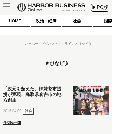
▶PC版
HOME
政治・経済
社会
国際
ハーバー・ビジネス・オンライン
ひなビタ
ひなビタ
「次元を超えた」姉妹都市提
携が実現。鳥取県倉吉市の地
方創生
社会
2016.04.09
丹羽唯一朗