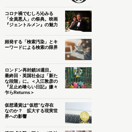
コロナ禍でむしろ沁みる
「全員悪人」の祭典。映画
『ジェントルメン』の魅力
頻発する「検索汚染」とキ
ーワードによる検索の限界
ロンドン再封鎖16週目。
最終回・英国社会は「新た
な段階」に。＜入江敦彦の
『足止め喰らい日記』嫌々
乍らReturns＞
仮想通貨は“仮想”な存在
なのか？ 拡大する現実世
界への影響