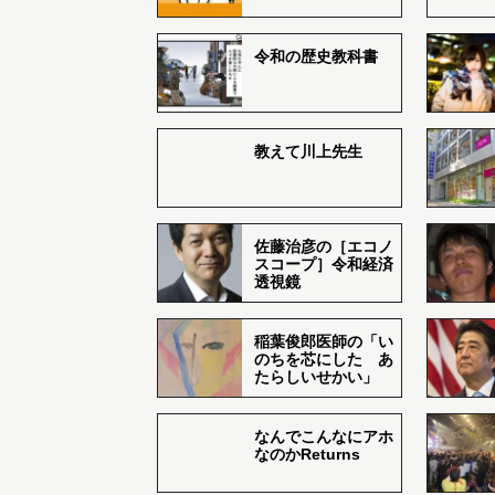
令和の歴史教科書
教えて川上先生
佐藤治彦の［エコノ
スコープ］令和経済
透視鏡
稲葉俊郎医師の「い
のちを芯にした あ
たらしいせかい」
なんでこんなにアホ
なのかReturns