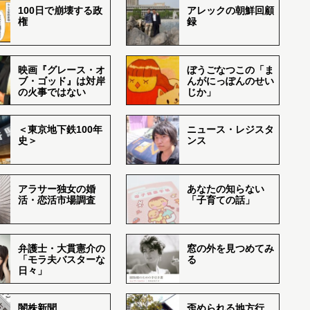
100日で崩壊する政
アレックの朝鮮回顧
権
録
映画『グレース・オ
ぼうごなつこの「ま
ブ・ゴッド』は対岸
んがにっぽんのせい
の火事ではない
じか」
＜東京地下鉄100年
ニュース・レジスタ
史＞
ンス
アラサー独女の婚
あなたの知らない
活・恋活市場調査
「子育ての話」
弁護士・大貫憲介の
窓の外を見つめてみ
「モラ夫バスターな
る
日々」
闇株新聞
歪められる地方行