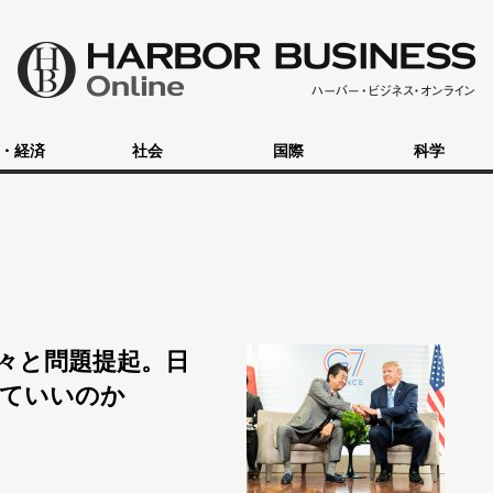
・経済
社会
国際
科学
々と問題提起。日
していいのか