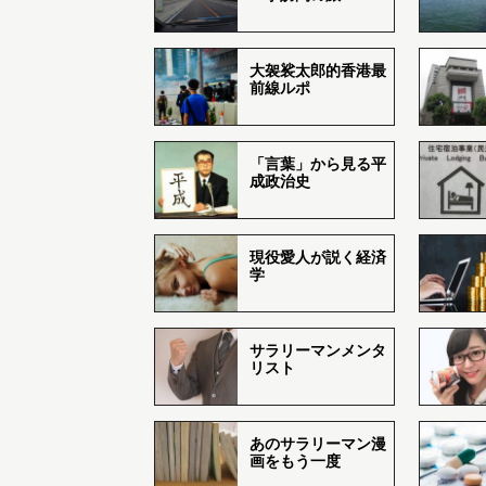
大袈裟太郎的香港最
前線ルポ
「言葉」から見る平
成政治史
現役愛人が説く経済
学
サラリーマンメンタ
リスト
あのサラリーマン漫
画をもう一度