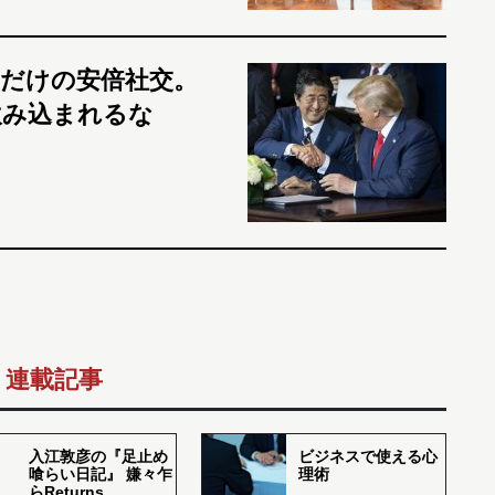
だけの安倍社交。
飲み込まれるな
連載記事
入江敦彦の『足止め
ビジネスで使える心
喰らい日記』 嫌々乍
理術
らReturns