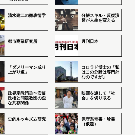
清水建二の微表情学
分解スキル・反復演
習が人生を変える
都市商業研究所
月刊日本
「ダメリーマン成り
コロラド博士の「私
上がり道」
はこの分野は専門外
なのですが」
政界宗教汚染〜安倍
映画を通して「社
政権と問題教団の歪
会」を切り取る
な共存関係
史的ルッキズム研究
保守系奇書・珍書
（仮題）