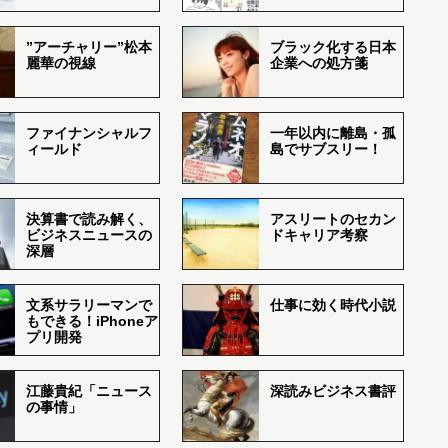
”アーチャリー”松本
ブラック化する日本
麗華の視線
企業への処方箋
ファイナンシャルフ
一年以内に離島・孤
ィールド
島でサブスリー！
決算書で読み解く、
アスリートのセカン
ビジネスニュースの
ドキャリア考察
深層
文系サラリーマンで
仕事に効く時代小説
もできる！iPhoneア
プリ開発
江藤貴紀「ニュース
深読みビジネス書評
の事情」