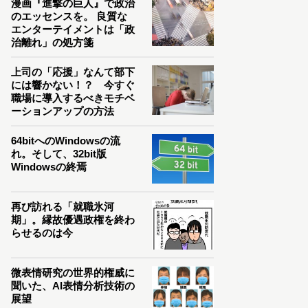
漫画『進撃の巨人』で政治
のエッセンスを。 良質な
エンターテイメントは「政
治離れ」の処方箋
上司の「応援」なんて部下
には響かない！？ 今すぐ
職場に導入するべきモチベ
ーションアップの方法
64bitへのWindowsの流
れ。そして、32bit版
Windowsの終焉
再び訪れる「就職氷河
期」。縁故優遇政権を終わ
らせるのは今
微表情研究の世界的権威に
聞いた、AI表情分析技術の
展望