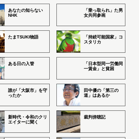
あなたの知らない
「乗っ取られ」た男
NHK
女共同参画
たまTSUKI物語
「持続可能国家」コ
スタリカ
ある日の入管
「日本型同一労働同
一賃金」と貧困
誰が「大阪市」を守
田中優の「第三の
ったか
道」はあるか
新時代・令和のクリ
裁判傍聴記
エイターに聞く