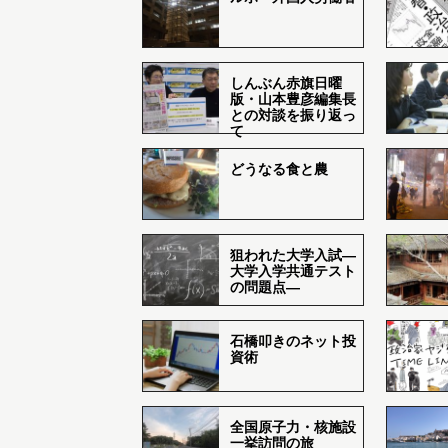
しんぶん赤旗日曜
版・山本豊彦編集長
との対談を振り返っ
て
どうなる食と農
狙われた大学入試―
大学入学共通テスト
の問題点―
石橋叩きのネット投
資術
全国原子力・核施設
一挙訪問の旅