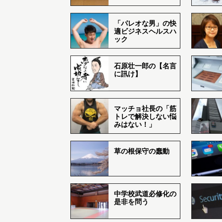
「パレオな男」の快
適ビジネスヘルスハ
ック
石原壮一郎の【名言
に訊け】
マッチョ社長の「筋
トレで解決しない悩
みはない！」
草の根保守の蠢動
中学校武道必修化の
是非を問う