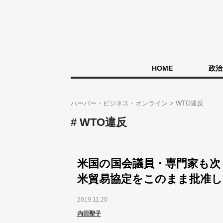
HOME
政治
ハーバー・ビジネス・オンライン
WTO違反
WTO違反
米国の国会議員・専門家も次
米貿易協定をこのまま批准
2019.11.20
内田聖子