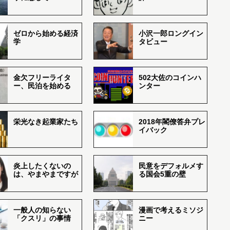
ゼロから始める経済
小沢一郎ロングイン
学
タビュー
金欠フリーライタ
502大佐のコインハ
ー、民泊を始める
ンター
栄光なき起業家たち
2018年閣僚答弁プレ
イバック
炎上したくないの
民意をデフォルメす
は、やまやまですが
る国会5重の壁
一般人の知らない
漫画で考えるミソジ
「クスリ」の事情
ニー