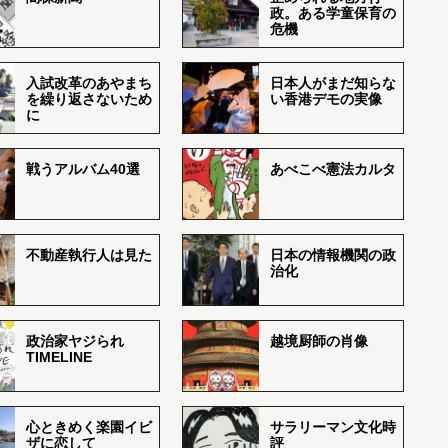
政。ある学童保育の
危機
入試改革のあやまち
日本人がまだ知らな
を繰り返さないため
い香港デモの実像
に
戦うアルバム40選
あべこべ憲法カルタ
不動産執行人は見た
日本の情報機関の政
治化
政治家ヤジられ
越境厨師の肖像
TIMELINE
心ときめく楽園イビ
サラリーマン文化時
ザに恋して
評