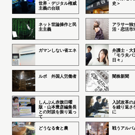
世界・デジタル権威
史＞
主義の台頭
ネット世論操作と民
アラサー独
主主義
活・恋活市
ガマンしない省エネ
弁護士・大
「モラ夫バ
日々」
ルポ 外国人労働者
闇株新聞
しんぶん赤旗日曜
入試改革の
版・山本豊彦編集長
を繰り返さ
との対談を振り返っ
に
て
どうなる食と農
戦うアルバム