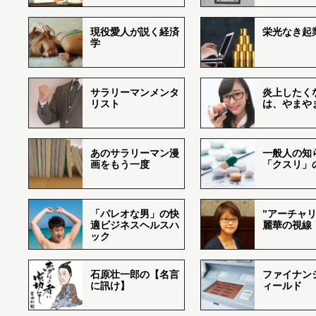
現役愛人が説く経済
栄光なき起
学
サラリーマンメンタ
炎上したく
リスト
は、やまや
あのサラリーマン漫
一般人の知
画をもう一度
「クスリ」
「パレオな男」の快
”アーチャリ
適ビジネスヘルスハ
麗華の視線
ック
石原壮一郎の【名言
ファイナン
に訊け】
ィールド