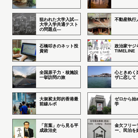
狙われた大学入試―
不動産執行
大学入学共通テスト
の問題点―
石橋叩きのネット投
政治家ヤジ
資術
TIMELINE
全国原子力・核施設
心ときめく
一挙訪問の旅
ザに恋して
大袈裟太郎的香港最
ゼロから始
前線ルポ
学
「言葉」から見る平
金欠フリー
成政治史
ー、民泊を