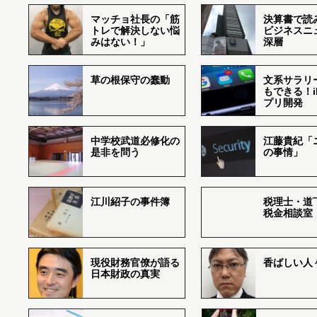
マッチョ社長の「筋
決算書で読
トレで解決しない悩
ビジネスニ
みはない！」
深層
草の根保守の蠢動
文系サラリ
もできる！i
プリ開発
中学校武道必修化の
江藤貴紀「
是非を問う
の事情」
江川紹子の事件簿
税理士・道
税金相談室
現役財務官僚が語る
香ばしい人々r
日本財政の真実