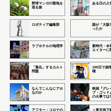
野球マンガの聖地を
ある日の入
巡る旅
ロボティア編集部
誰が「大阪
ったか
ラブホテルの地理学
新時代・令
エイターに
「風化」するカルト
100日で崩
問題
権
なんでこんなにアホ
映画『グレ
なのか
ブ・ゴッド
の火事では
アフター・コロナの
＜東京地下鉄