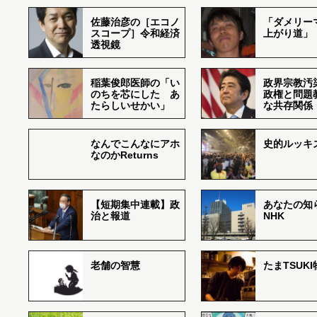
佐藤治彦の［エコノ
「ダメリー
スコープ］令和経済
上がり道」
透視鏡
稲葉俊郎医師の「い
政界宗教汚
のちを芯にした あ
政権と問題
たらしいせかい」
な共存関係
なんでこんなにアホ
史的ルッキ
なのかReturns
【短期集中連載】政
あなたの知
治と報道
NHK
老舗の智慧
たまTSUK