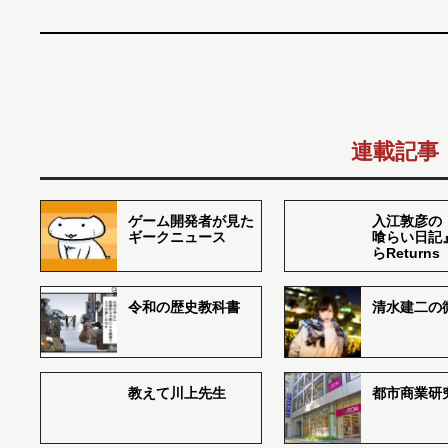
連載記事
ゲーム開発者が見た
入江敦彦の
ギークニュース
喰らい日記
らReturns
令和の歴史教科書
清水建二の
教えて川上先生
都市商業研