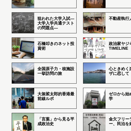
狙われた大学入試―
不動産執行
大学入学共通テスト
の問題点―
石橋叩きのネット投
政治家ヤジ
資術
TIMELINE
全国原子力・核施設
心ときめく
一挙訪問の旅
ザに恋して
大袈裟太郎的香港最
ゼロから始
前線ルポ
学
「言葉」から見る平
金欠フリー
成政治史
ー、民泊を