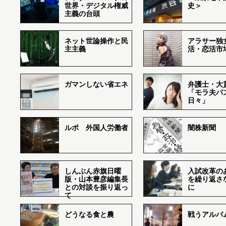
世界・デジタル権威
史＞
主義の台頭
ネット世論操作と民
アラサー独
主主義
活・恋活市
ガマンしない省エネ
弁護士・大
「モラ夫バ
日々」
ルポ 外国人労働者
闇株新聞
しんぶん赤旗日曜
入試改革の
版・山本豊彦編集長
を繰り返さ
との対談を振り返っ
に
て
どうなる食と農
戦うアルバム