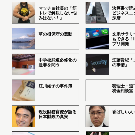
マッチョ社長の「筋
決算書で読
トレで解決しない悩
ビジネスニ
みはない！」
深層
草の根保守の蠢動
文系サラリ
もできる！i
プリ開発
中学校武道必修化の
江藤貴紀「
是非を問う
の事情」
江川紹子の事件簿
税理士・道
税金相談室
現役財務官僚が語る
香ばしい人々r
日本財政の真実