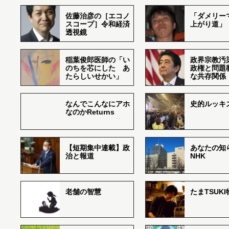
佐藤治彦の［エコノ
「ダメリー
スコープ］令和経済
上がり道」
透視鏡
稲葉俊郎医師の「い
政界宗教汚
のちを芯にした あ
政権と問題
たらしいせかい」
な共存関係
なんでこんなにアホ
史的ルッキ
なのかReturns
【短期集中連載】政
あなたの知
治と報道
NHK
老舗の智慧
たまTSUK