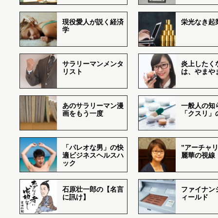
現役愛人が説く経済
栄光なき起
学
サラリーマンメンタ
炎上したく
リスト
は、やまや
あのサラリーマン漫
一般人の知
画をもう一度
「クスリ」
「パレオな男」の快
”アーチャリ
適ビジネスヘルスハ
麗華の視線
ック
石原壮一郎の【名言
ファイナン
に訊け】
ィールド