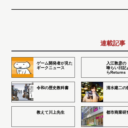
連載記事
ゲーム開発者が見た
入江敦彦の
ギークニュース
喰らい日記
らReturns
令和の歴史教科書
清水建二の
教えて川上先生
都市商業研