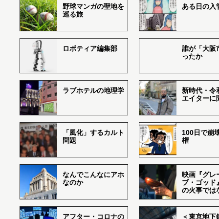
野球マンガの聖地を
ある日の入
巡る旅
ロボティア編集部
誰が「大阪
ったか
ラブホテルの地理学
新時代・令
エイターに
「風化」するカルト
100日で崩
問題
権
なんでこんなにアホ
映画『グレ
なのか
ブ・ゴッド
の火事では
アフター・コロナの
＜東京地下鉄