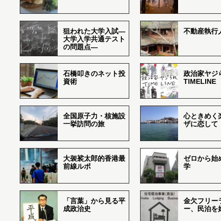
狙われた大学入試―
不動産執行
大学入学共通テスト
の問題点―
石橋叩きのネット投
政治家ヤジ
資術
TIMELINE
全国原子力・核施設
心ときめく
一挙訪問の旅
ザに恋して
大袈裟太郎的香港最
ゼロから始
前線ルポ
学
「言葉」から見る平
金欠フリー
成政治史
ー、民泊を