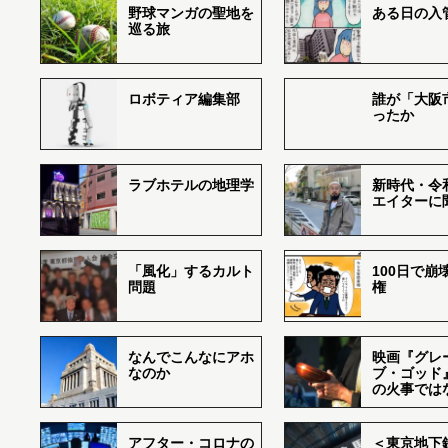
野球マンガの聖地を
ある日の入
巡る旅
ロボティア編集部
誰が「大阪
ったか
ラブホテルの地理学
新時代・令
エイターに
「風化」するカルト
100日で崩
問題
権
なんでこんなにアホ
映画『グレ
なのか
ブ・ゴッド
の火事では
アフター・コロナの
＜東京地下鉄