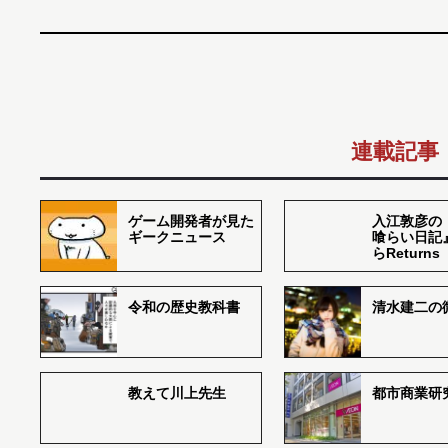
連載記事
ゲーム開発者が見た
入江敦彦の
ギークニュース
喰らい日記
らReturns
令和の歴史教科書
清水建二の
教えて川上先生
都市商業研