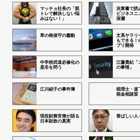
マッチョ社長の「筋
決算書で読
トレで解決しない悩
ビジネスニ
みはない！」
深層
草の根保守の蠢動
文系サラリ
もできる！i
プリ開発
中学校武道必修化の
江藤貴紀「
是非を問う
の事情」
江川紹子の事件簿
税理士・道
税金相談室
現役財務官僚が語る
香ばしい人々r
日本財政の真実