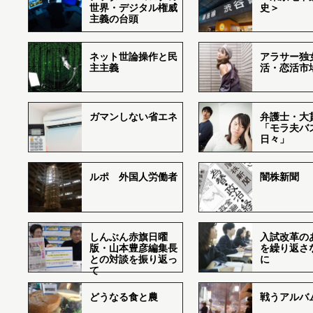
世界・デジタル権威
史＞
主義の台頭
ネット世論操作と民
アラサー独
主主義
活・恋活市
ガマンしない省エネ
弁護士・大
「モラ夫バ
日々」
ルポ 外国人労働者
闇株新聞
しんぶん赤旗日曜
入試改革の
版・山本豊彦編集長
を繰り返さ
との対談を振り返っ
に
て
どうなる食と農
戦うアルバム