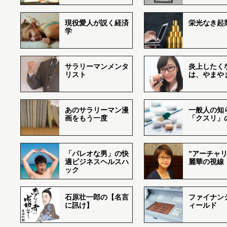
現役愛人が説く経済
栄光なき起
学
サラリーマンメンタ
炎上したく
リスト
は、やまや
あのサラリーマン漫
一般人の知
画をもう一度
「クスリ」
「パレオな男」の快
”アーチャリ
適ビジネスヘルスハ
麗華の視線
ック
石原壮一郎の【名言
ファイナン
に訊け】
ィールド