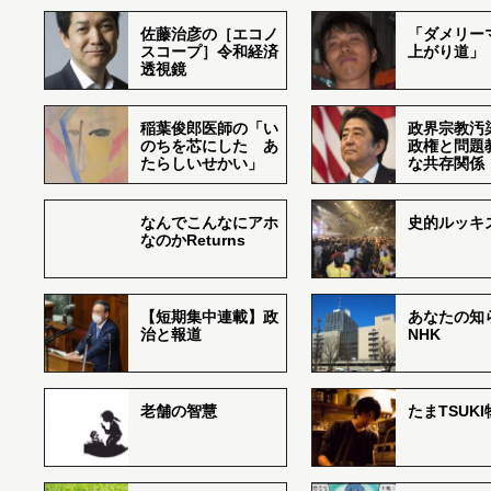
佐藤治彦の［エコノ
「ダメリー
スコープ］令和経済
上がり道」
透視鏡
稲葉俊郎医師の「い
政界宗教汚
のちを芯にした あ
政権と問題
たらしいせかい」
な共存関係
なんでこんなにアホ
史的ルッキ
なのかReturns
【短期集中連載】政
あなたの知
治と報道
NHK
老舗の智慧
たまTSUK