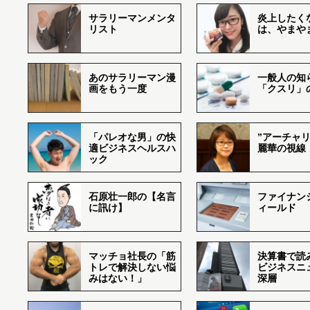
サラリーマンメンタ
炎上したく
リスト
は、やまや
あのサラリーマン漫
一般人の知
画をもう一度
「クスリ」
「パレオな男」の快
”アーチャリ
適ビジネスヘルスハ
麗華の視線
ック
石原壮一郎の【名言
ファイナン
に訊け】
ィールド
マッチョ社長の「筋
決算書で読
トレで解決しない悩
ビジネスニ
みはない！」
深層