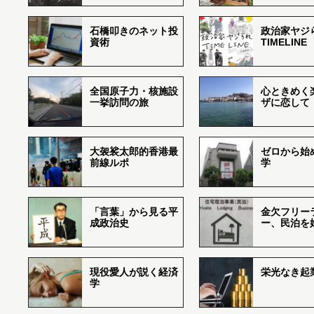
石橋叩きのネット投
政治家ヤジ
資術
TIMELINE
全国原子力・核施設
心ときめく
一挙訪問の旅
ザに恋して
大袈裟太郎的香港最
ゼロから始
前線ルポ
学
「言葉」から見る平
金欠フリー
成政治史
ー、民泊を
現役愛人が説く経済
栄光なき起
学