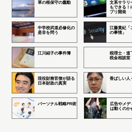
草の根保守の蠢動
文系サラリ
もできる！i
プリ開発
中学校武道必修化の
江藤貴紀「
是非を問う
の事情」
江川紹子の事件簿
税理士・道
税金相談室
現役財務官僚が語る
香ばしい人々r
日本財政の真実
パーソナル戦略PR術
広告やメデ
は動くのか