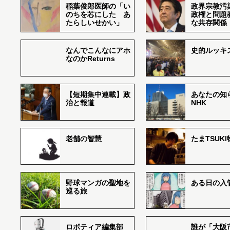
稲葉俊郎医師の「い
政界宗教汚
のちを芯にした あ
政権と問題
たらしいせかい」
な共存関係
なんでこんなにアホ
史的ルッキ
なのかReturns
【短期集中連載】政
あなたの知
治と報道
NHK
老舗の智慧
たまTSUK
野球マンガの聖地を
ある日の入
巡る旅
ロボティア編集部
誰が「大阪