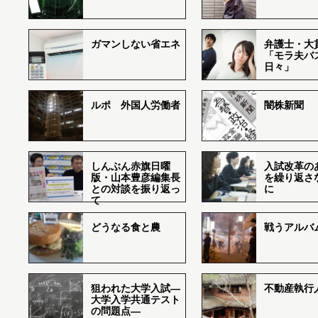
ガマンしない省エネ
弁護士・大
「モラ夫バ
日々」
ルポ 外国人労働者
闇株新聞
しんぶん赤旗日曜
入試改革の
版・山本豊彦編集長
を繰り返さ
との対談を振り返っ
に
て
どうなる食と農
戦うアルバム
狙われた大学入試―
不動産執行
大学入学共通テスト
の問題点―