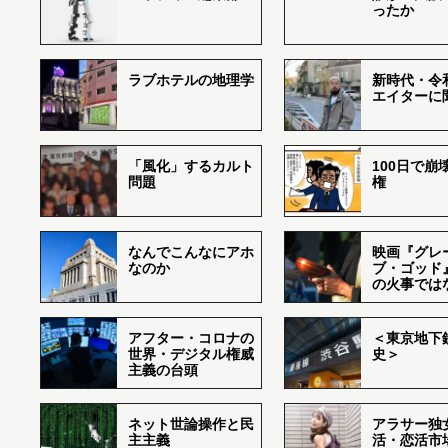
ったか
ラブホテルの地理学
新時代・令
エイターに
「風化」するカルト
100日で崩
問題
権
なんでこんなにアホ
映画『グレ
なのか
ブ・ゴッド
の火事では
アフター・コロナの
＜東京地下鉄
世界・デジタル権威
史＞
主義の台頭
ネット世論操作と民
アラサー独
主主義
活・恋活市