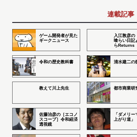
連載記事
ゲーム開発者が見た
入江敦彦の
ギークニュース
喰らい日記
らReturns
令和の歴史教科書
清水建二の
教えて川上先生
都市商業研
佐藤治彦の［エコノ
「ダメリー
スコープ］令和経済
上がり道」
透視鏡