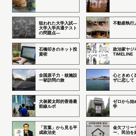
狙われた大学入試―
不動産執行
大学入学共通テスト
の問題点―
石橋叩きのネット投
政治家ヤジ
資術
TIMELINE
全国原子力・核施設
心ときめく
一挙訪問の旅
ザに恋して
大袈裟太郎的香港最
ゼロから始
前線ルポ
学
「言葉」から見る平
金欠フリー
成政治史
ー、民泊を