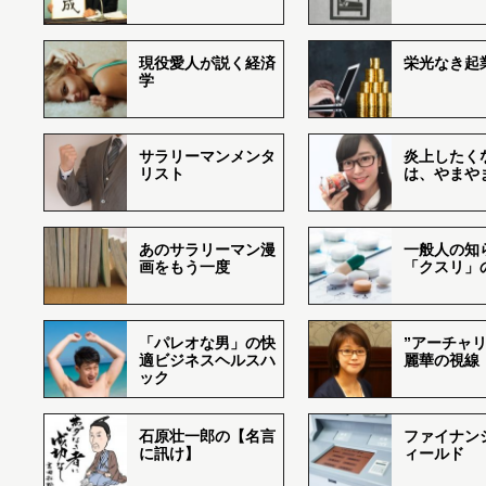
現役愛人が説く経済
栄光なき起
学
サラリーマンメンタ
炎上したく
リスト
は、やまや
あのサラリーマン漫
一般人の知
画をもう一度
「クスリ」
「パレオな男」の快
”アーチャリ
適ビジネスヘルスハ
麗華の視線
ック
石原壮一郎の【名言
ファイナン
に訊け】
ィールド