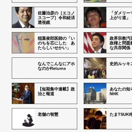
佐藤治彦の［エコノ
「ダメリー
スコープ］令和経済
上がり道」
透視鏡
稲葉俊郎医師の「い
政界宗教汚
のちを芯にした あ
政権と問題
たらしいせかい」
な共存関係
なんでこんなにアホ
史的ルッキ
なのかReturns
【短期集中連載】政
あなたの知
治と報道
NHK
老舗の智慧
たまTSUK