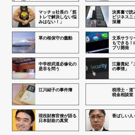
マッチョ社長の「筋
決算書で読
トレで解決しない悩
ビジネスニ
みはない！」
深層
草の根保守の蠢動
文系サラリ
もできる！i
プリ開発
中学校武道必修化の
江藤貴紀「
是非を問う
の事情」
江川紹子の事件簿
税理士・道
税金相談室
現役財務官僚が語る
香ばしい人々r
日本財政の真実