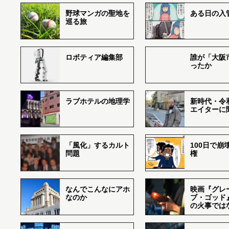
野球マンガの聖地を
ある日の入
巡る旅
ロボティア編集部
誰が「大阪
ったか
ラブホテルの地理学
新時代・令
エイターに
「風化」するカルト
100日で崩
問題
権
なんでこんなにアホ
映画『グレ
なのか
ブ・ゴッド
の火事では