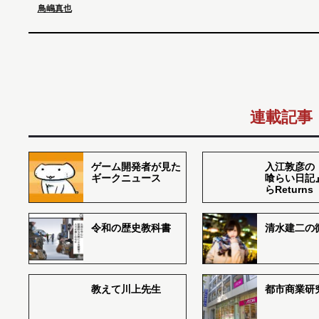
鳥嶋真也
連載記事
ゲーム開発者が見た
入江敦彦の
ギークニュース
喰らい日記
らReturns
令和の歴史教科書
清水建二の
教えて川上先生
都市商業研