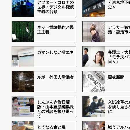
アフター・コロナの
＜東京地下鉄
世界・デジタル権威
史＞
主義の台頭
ネット世論操作と民
アラサー独
主主義
活・恋活市
ガマンしない省エネ
弁護士・大
「モラ夫バ
日々」
ルポ 外国人労働者
闇株新聞
しんぶん赤旗日曜
入試改革の
版・山本豊彦編集長
を繰り返さ
との対談を振り返っ
に
て
どうなる食と農
戦うアルバム