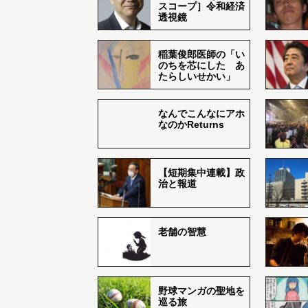
スコープ］令和経済
透視鏡
稲葉俊郎医師の「い
のちを芯にした あ
たらしいせかい」
なんでこんなにアホ
なのかReturns
【短期集中連載】政
治と報道
老舗の智慧
野球マンガの聖地を
巡る旅