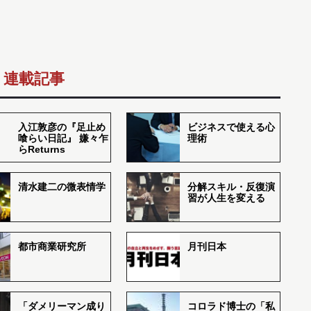
連載記事
入江敦彦の『足止め
ビジネスで使える心
喰らい日記』 嫌々乍
理術
らReturns
清水建二の微表情学
分解スキル・反復演
習が人生を変える
都市商業研究所
月刊日本
「ダメリーマン成り
コロラド博士の「私