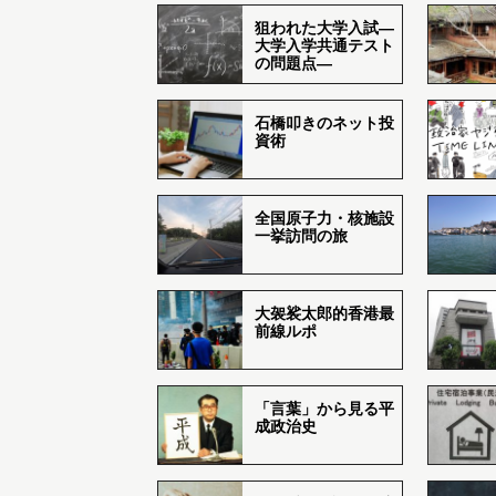
狙われた大学入試―
大学入学共通テスト
の問題点―
石橋叩きのネット投
資術
全国原子力・核施設
一挙訪問の旅
大袈裟太郎的香港最
前線ルポ
「言葉」から見る平
成政治史