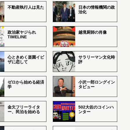
不動産執行人は見た
日本の情報機関の政
治化
政治家ヤジられ
越境厨師の肖像
TIMELINE
心ときめく楽園イビ
サラリーマン文化時
ザに恋して
評
ゼロから始める経済
小沢一郎ロングイン
学
タビュー
金欠フリーライタ
502大佐のコインハ
ー、民泊を始める
ンター