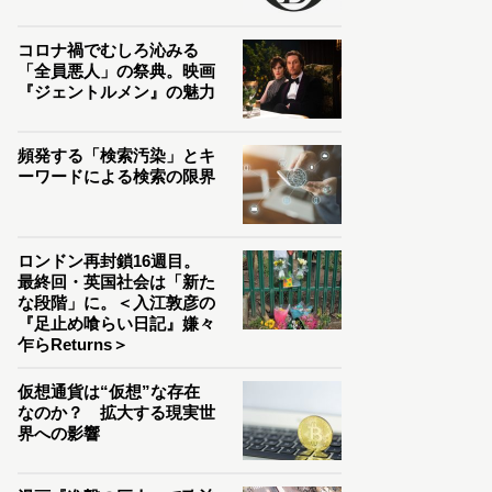
コロナ禍でむしろ沁みる
「全員悪人」の祭典。映画
『ジェントルメン』の魅力
頻発する「検索汚染」とキ
ーワードによる検索の限界
ロンドン再封鎖16週目。
最終回・英国社会は「新た
な段階」に。＜入江敦彦の
『足止め喰らい日記』嫌々
乍らReturns＞
仮想通貨は“仮想”な存在
なのか？ 拡大する現実世
界への影響