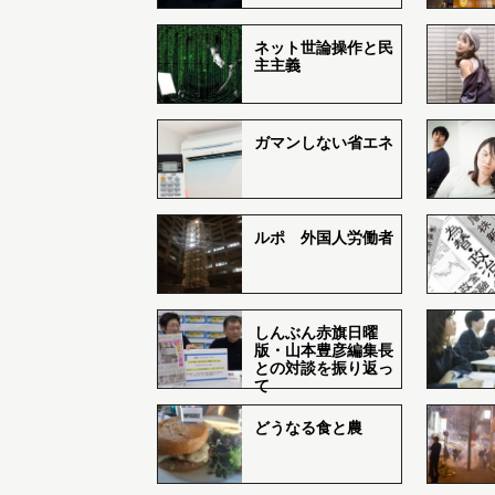
ネット世論操作と民
主主義
ガマンしない省エネ
ルポ 外国人労働者
しんぶん赤旗日曜
版・山本豊彦編集長
との対談を振り返っ
て
どうなる食と農