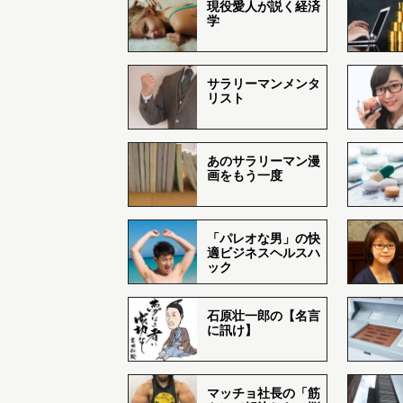
現役愛人が説く経済
学
サラリーマンメンタ
リスト
あのサラリーマン漫
画をもう一度
「パレオな男」の快
適ビジネスヘルスハ
ック
石原壮一郎の【名言
に訊け】
マッチョ社長の「筋