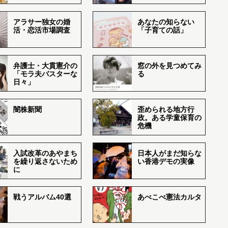
アラサー独女の婚
あなたの知らない
活・恋活市場調査
「子育ての話」
弁護士・大貫憲介の
窓の外を見つめてみ
「モラ夫バスターな
る
日々」
闇株新聞
歪められる地方行
政。ある学童保育の
危機
入試改革のあやまち
日本人がまだ知らな
を繰り返さないため
い香港デモの実像
に
戦うアルバム40選
あべこべ憲法カルタ