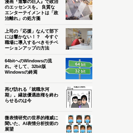
漫画『進撃の巨人』で政治
のエッセンスを。 良質な
エンターテイメントは「政
治離れ」の処方箋
上司の「応援」なんて部下
には響かない！？ 今すぐ
職場に導入するべきモチベ
ーションアップの方法
64bitへのWindowsの流
れ。そして、32bit版
Windowsの終焉
再び訪れる「就職氷河
期」。縁故優遇政権を終わ
らせるのは今
微表情研究の世界的権威に
聞いた、AI表情分析技術の
展望