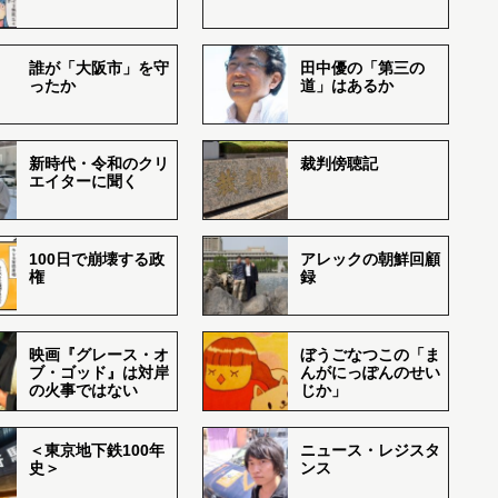
誰が「大阪市」を守
田中優の「第三の
ったか
道」はあるか
新時代・令和のクリ
裁判傍聴記
エイターに聞く
100日で崩壊する政
アレックの朝鮮回顧
権
録
映画『グレース・オ
ぼうごなつこの「ま
ブ・ゴッド』は対岸
んがにっぽんのせい
の火事ではない
じか」
＜東京地下鉄100年
ニュース・レジスタ
史＞
ンス