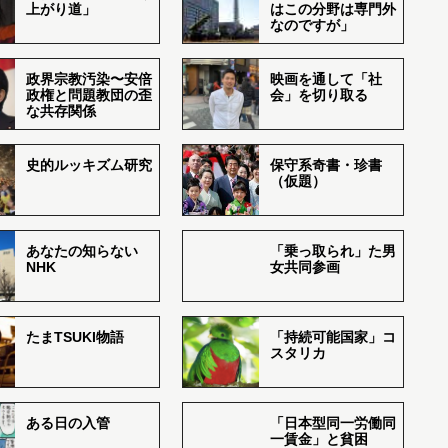
上がり道」
はこの分野は専門外
なのですが」
政界宗教汚染〜安倍
映画を通して「社
政権と問題教団の歪
会」を切り取る
な共存関係
史的ルッキズム研究
保守系奇書・珍書
（仮題）
あなたの知らない
「乗っ取られ」た男
NHK
女共同参画
たまTSUKI物語
「持続可能国家」コ
スタリカ
ある日の入管
「日本型同一労働同
一賃金」と貧困