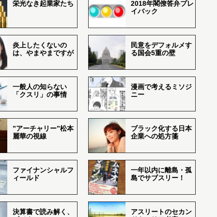
栄光なき起業家たち
2018年閣僚答弁プレ
イバック
炎上したくないの
民意をデフォルメす
は、やまやまですが
る国会5重の壁
一般人の知らない
漫画で考えるミソジ
「クスリ」の事情
ニー
”アーチャリー”松本
ブラック化する日本
麗華の視線
企業への処方箋
ファイナンシャルフ
一年以内に離島・孤
ィールド
島でサブスリー！
決算書で読み解く、
アスリートのセカン