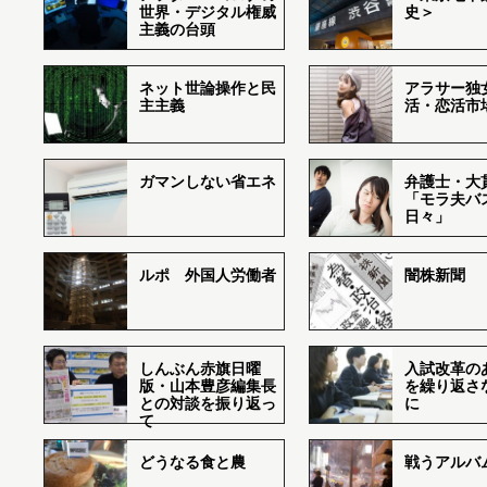
世界・デジタル権威
史＞
主義の台頭
ネット世論操作と民
アラサー独
主主義
活・恋活市
ガマンしない省エネ
弁護士・大
「モラ夫バ
日々」
ルポ 外国人労働者
闇株新聞
しんぶん赤旗日曜
入試改革の
版・山本豊彦編集長
を繰り返さ
との対談を振り返っ
に
て
どうなる食と農
戦うアルバム