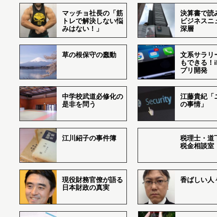
マッチョ社長の「筋
決算書で読
トレで解決しない悩
ビジネスニ
みはない！」
深層
草の根保守の蠢動
文系サラリ
もできる！i
プリ開発
中学校武道必修化の
江藤貴紀「
是非を問う
の事情」
江川紹子の事件簿
税理士・道
税金相談室
現役財務官僚が語る
香ばしい人々r
日本財政の真実