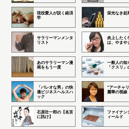
現役愛人が説く経済
栄光なき起
学
サラリーマンメンタ
炎上したく
リスト
は、やまや
あのサラリーマン漫
一般人の知
画をもう一度
「クスリ」
「パレオな男」の快
”アーチャリ
適ビジネスヘルスハ
麗華の視線
ック
石原壮一郎の【名言
ファイナン
に訊け】
ィールド