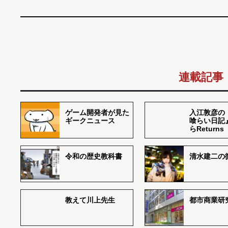
連載記事
ゲーム開発者が見た
入江敦彦の
ギークニュース
喰らい日記
らReturns
令和の歴史教科書
清水建二の
教えて川上先生
都市商業研