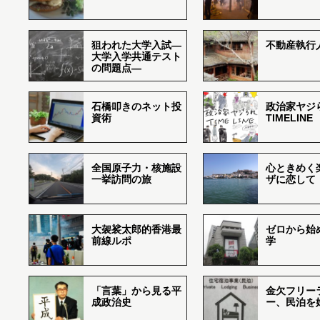
狙われた大学入試―
不動産執行
大学入学共通テスト
の問題点―
石橋叩きのネット投
政治家ヤジ
資術
TIMELINE
全国原子力・核施設
心ときめく
一挙訪問の旅
ザに恋して
大袈裟太郎的香港最
ゼロから始
前線ルポ
学
「言葉」から見る平
金欠フリー
成政治史
ー、民泊を