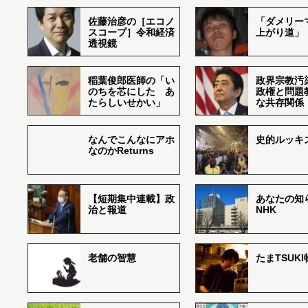
佐藤治彦の［エコノ
「ダメリー
スコープ］令和経済
上がり道」
透視鏡
稲葉俊郎医師の「い
政界宗教汚
のちを芯にした あ
政権と問題
たらしいせかい」
な共存関係
なんでこんなにアホ
史的ルッキ
なのかReturns
【短期集中連載】政
あなたの知
治と報道
NHK
老舗の智慧
たまTSUK