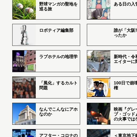
野球マンガの聖地を
ある日の入
巡る旅
ロボティア編集部
誰が「大阪
ったか
ラブホテルの地理学
新時代・令
エイターに
「風化」するカルト
100日で崩
問題
権
なんでこんなにアホ
映画『グレ
なのか
ブ・ゴッド
の火事では
アフター・コロナの
＜東京地下鉄