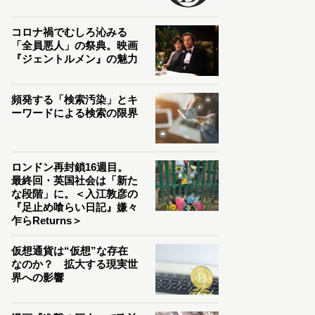
コロナ禍でむしろ沁みる
「全員悪人」の祭典。映画
『ジェントルメン』の魅力
頻発する「検索汚染」とキ
ーワードによる検索の限界
ロンドン再封鎖16週目。
最終回・英国社会は「新た
な段階」に。＜入江敦彦の
『足止め喰らい日記』嫌々
乍らReturns＞
仮想通貨は“仮想”な存在
なのか？ 拡大する現実世
界への影響