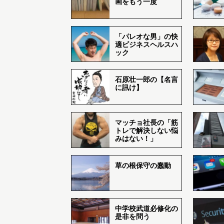
画をもう一度
「パレオな男」の快
適ビジネスヘルスハ
ック
石原壮一郎の【名言
に訊け】
マッチョ社長の「筋
トレで解決しない悩
みはない！」
草の根保守の蠢動
中学校武道必修化の
是非を問う