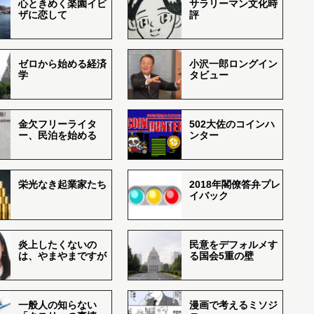
心ときめく楽園イビ
サラリーマン文化時
ザに恋して
評
ゼロから始める経済
小沢一郎ロングイン
学
タビュー
金欠フリーライタ
502大佐のコインハ
ー、民泊を始める
ンター
栄光なき起業家たち
2018年閣僚答弁プレ
イバック
炎上したくないの
民意をデフォルメす
は、やまやまですが
る国会5重の壁
一般人の知らない
漫画で考えるミソジ