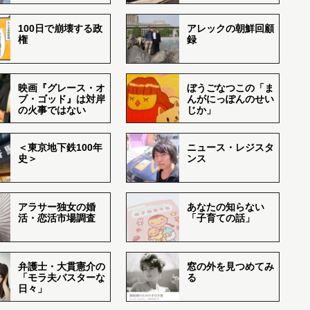
100日で崩壊する政
アレックの朝鮮回顧
権
録
映画『グレース・オ
ぼうごなつこの「ま
ブ・ゴッド』は対岸
んがにっぽんのせい
の火事ではない
じか」
＜東京地下鉄100年
ニュース・レジスタ
史＞
ンス
アラサー独女の婚
あなたの知らない
活・恋活市場調査
「子育ての話」
弁護士・大貫憲介の
窓の外を見つめてみ
「モラ夫バスターな
る
日々」