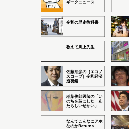
ギークニュース
令和の歴史教科書
教えて川上先生
佐藤治彦の［エコノ
スコープ］令和経済
透視鏡
稲葉俊郎医師の「い
のちを芯にした あ
たらしいせかい」
なんでこんなにアホ
なのかReturns