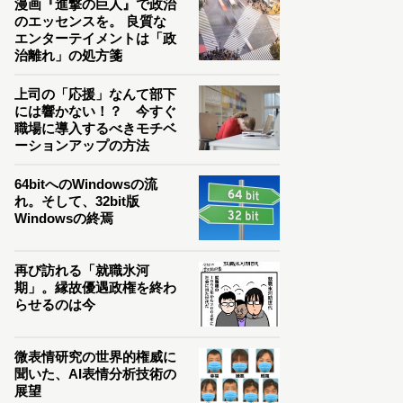
漫画『進撃の巨人』で政治
のエッセンスを。 良質な
エンターテイメントは「政
治離れ」の処方箋
上司の「応援」なんて部下
には響かない！？ 今すぐ
職場に導入するべきモチベ
ーションアップの方法
64bitへのWindowsの流
れ。そして、32bit版
Windowsの終焉
再び訪れる「就職氷河
期」。縁故優遇政権を終わ
らせるのは今
微表情研究の世界的権威に
聞いた、AI表情分析技術の
展望