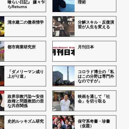
喰らい日記』 嫌々乍
理術
らReturns
清水建二の微表情学
分解スキル・反復演
習が人生を変える
都市商業研究所
月刊日本
「ダメリーマン成り
コロラド博士の「私
上がり道」
はこの分野は専門外
なのですが」
政界宗教汚染〜安倍
映画を通して「社
政権と問題教団の歪
会」を切り取る
な共存関係
史的ルッキズム研究
保守系奇書・珍書
（仮題）