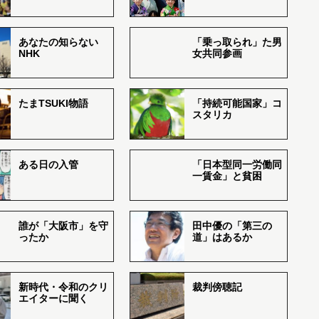
あなたの知らない
「乗っ取られ」た男
NHK
女共同参画
たまTSUKI物語
「持続可能国家」コ
スタリカ
ある日の入管
「日本型同一労働同
一賃金」と貧困
誰が「大阪市」を守
田中優の「第三の
ったか
道」はあるか
新時代・令和のクリ
裁判傍聴記
エイターに聞く