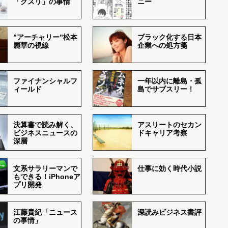
「クスリ」の事情
ニー
”アーチャリー”松本
ブラック化する日本
麗華の視線
企業への処方箋
ファイナンシャルフ
一年以内に離島・孤
ィールド
島でサブスリー！
決算書で読み解く、
アスリートのセカン
ビジネスニュースの
ドキャリア考察
深層
文系サラリーマンで
仕事に効く時代小説
もできる！iPhoneア
プリ開発
江藤貴紀「ニュース
深読みビジネス書評
の事情」