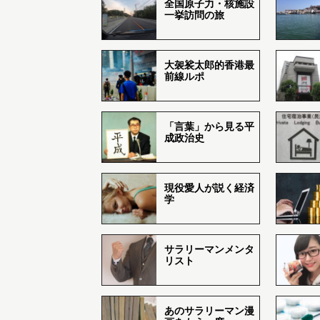
全国原子力・核施設
一挙訪問の旅
大袈裟太郎的香港最
前線ルポ
「言葉」から見る平
成政治史
現役愛人が説く経済
学
サラリーマンメンタ
リスト
あのサラリーマン漫