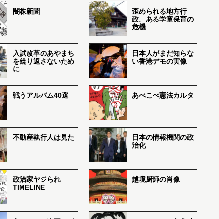
闇株新聞
歪められる地方行
政。ある学童保育の
危機
入試改革のあやまち
日本人がまだ知らな
を繰り返さないため
い香港デモの実像
に
戦うアルバム40選
あべこべ憲法カルタ
不動産執行人は見た
日本の情報機関の政
治化
政治家ヤジられ
越境厨師の肖像
TIMELINE