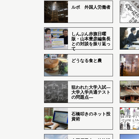
ルポ 外国人労働者
しんぶん赤旗日曜
版・山本豊彦編集長
との対談を振り返っ
て
どうなる食と農
狙われた大学入試―
大学入学共通テスト
の問題点―
石橋叩きのネット投
資術