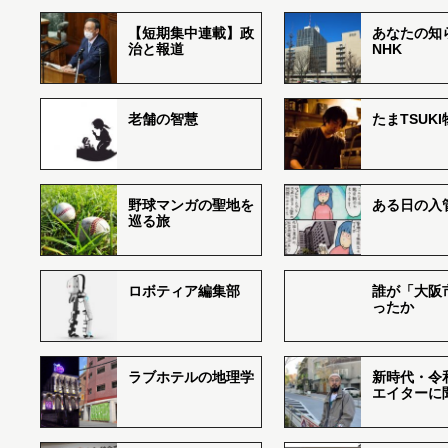
【短期集中連載】政
あなたの知
治と報道
NHK
老舗の智慧
たまTSUK
野球マンガの聖地を
ある日の入
巡る旅
ロボティア編集部
誰が「大阪
ったか
ラブホテルの地理学
新時代・令
エイターに