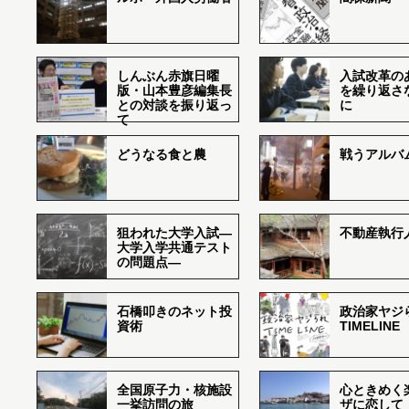
しんぶん赤旗日曜
入試改革の
版・山本豊彦編集長
を繰り返さ
との対談を振り返っ
に
て
どうなる食と農
戦うアルバム
狙われた大学入試―
不動産執行
大学入学共通テスト
の問題点―
石橋叩きのネット投
政治家ヤジ
資術
TIMELINE
全国原子力・核施設
心ときめく
一挙訪問の旅
ザに恋して