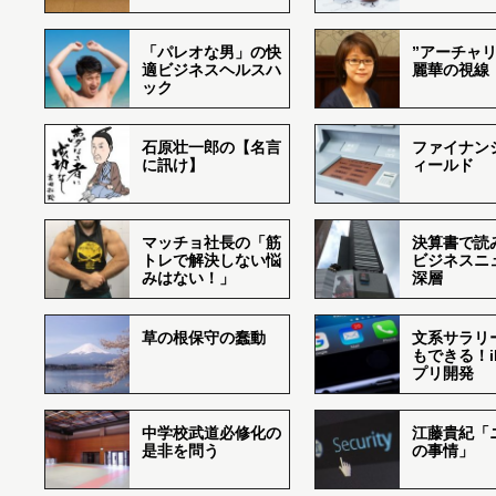
「パレオな男」の快
”アーチャリ
適ビジネスヘルスハ
麗華の視線
ック
石原壮一郎の【名言
ファイナン
に訊け】
ィールド
マッチョ社長の「筋
決算書で読
トレで解決しない悩
ビジネスニ
みはない！」
深層
草の根保守の蠢動
文系サラリ
もできる！i
プリ開発
中学校武道必修化の
江藤貴紀「
是非を問う
の事情」