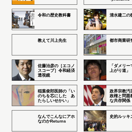
令和の歴史教科書
清水建二の
教えて川上先生
都市商業研
佐藤治彦の［エコノ
「ダメリー
スコープ］令和経済
上がり道」
透視鏡
稲葉俊郎医師の「い
政界宗教汚
のちを芯にした あ
政権と問題
たらしいせかい」
な共存関係
なんでこんなにアホ
史的ルッキ
なのかReturns