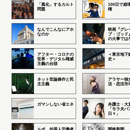
「風化」するカルト
100日で崩
問題
権
なんでこんなにアホ
映画『グレ
なのか
ブ・ゴッド
の火事では
アフター・コロナの
＜東京地下鉄
世界・デジタル権威
史＞
主義の台頭
ネット世論操作と民
アラサー独
主主義
活・恋活市
ガマンしない省エネ
弁護士・大
「モラ夫バ
日々」
ルポ 外国人労働者
闇株新聞