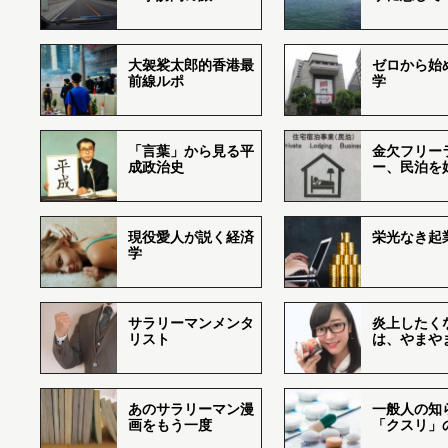
大袈裟太郎的香港最
ゼロから始
前線ルポ
学
「言葉」から見る平
金欠フリー
成政治史
ー、民泊を
現役愛人が説く経済
栄光なき起
学
サラリーマンメンタ
炎上したく
リスト
は、やまや
あのサラリーマン漫
一般人の知
画をもう一度
「クスリ」