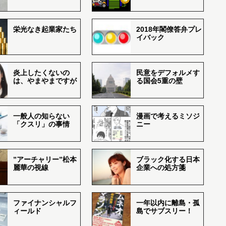
栄光なき起業家たち
2018年閣僚答弁プレ
イバック
炎上したくないの
民意をデフォルメす
は、やまやまですが
る国会5重の壁
一般人の知らない
漫画で考えるミソジ
「クスリ」の事情
ニー
”アーチャリー”松本
ブラック化する日本
麗華の視線
企業への処方箋
ファイナンシャルフ
一年以内に離島・孤
ィールド
島でサブスリー！