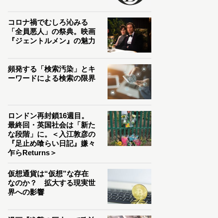
コロナ禍でむしろ沁みる
「全員悪人」の祭典。映画
『ジェントルメン』の魅力
頻発する「検索汚染」とキ
ーワードによる検索の限界
ロンドン再封鎖16週目。
最終回・英国社会は「新た
な段階」に。＜入江敦彦の
『足止め喰らい日記』嫌々
乍らReturns＞
仮想通貨は“仮想”な存在
なのか？ 拡大する現実世
界への影響