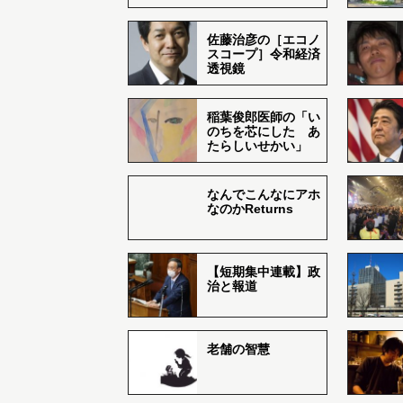
佐藤治彦の［エコノ
スコープ］令和経済
透視鏡
稲葉俊郎医師の「い
のちを芯にした あ
たらしいせかい」
なんでこんなにアホ
なのかReturns
【短期集中連載】政
治と報道
老舗の智慧