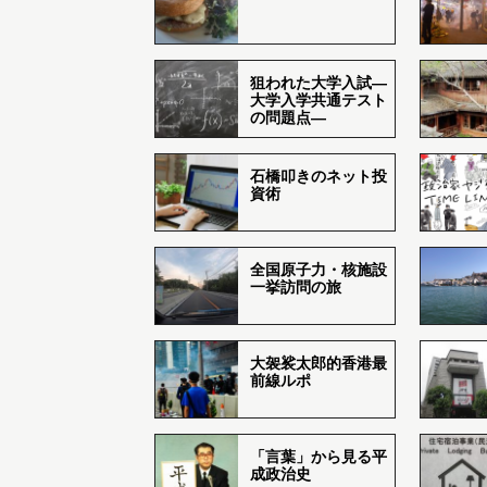
狙われた大学入試―
大学入学共通テスト
の問題点―
石橋叩きのネット投
資術
全国原子力・核施設
一挙訪問の旅
大袈裟太郎的香港最
前線ルポ
「言葉」から見る平
成政治史