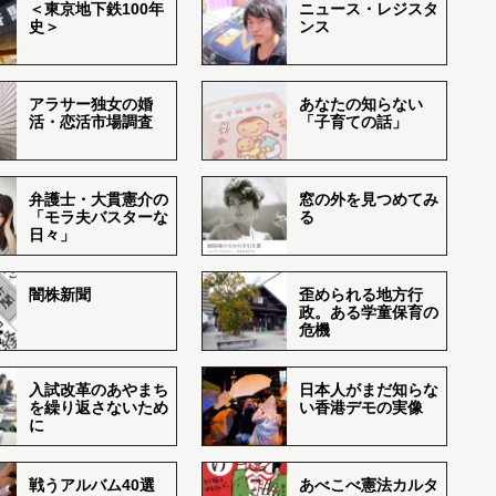
＜東京地下鉄100年
ニュース・レジスタ
史＞
ンス
アラサー独女の婚
あなたの知らない
活・恋活市場調査
「子育ての話」
弁護士・大貫憲介の
窓の外を見つめてみ
「モラ夫バスターな
る
日々」
闇株新聞
歪められる地方行
政。ある学童保育の
危機
入試改革のあやまち
日本人がまだ知らな
を繰り返さないため
い香港デモの実像
に
戦うアルバム40選
あべこべ憲法カルタ