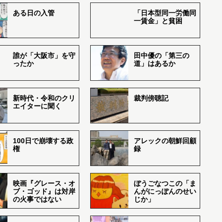
ある日の入管
「日本型同一労働同
一賃金」と貧困
誰が「大阪市」を守
田中優の「第三の
ったか
道」はあるか
新時代・令和のクリ
裁判傍聴記
エイターに聞く
100日で崩壊する政
アレックの朝鮮回顧
権
録
映画『グレース・オ
ぼうごなつこの「ま
ブ・ゴッド』は対岸
んがにっぽんのせい
の火事ではない
じか」