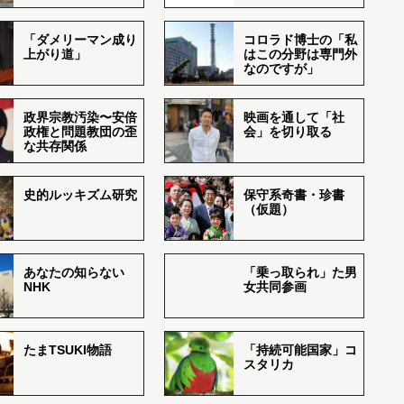
「ダメリーマン成り
コロラド博士の「私
上がり道」
はこの分野は専門外
なのですが」
政界宗教汚染〜安倍
映画を通して「社
政権と問題教団の歪
会」を切り取る
な共存関係
史的ルッキズム研究
保守系奇書・珍書
（仮題）
あなたの知らない
「乗っ取られ」た男
NHK
女共同参画
たまTSUKI物語
「持続可能国家」コ
スタリカ