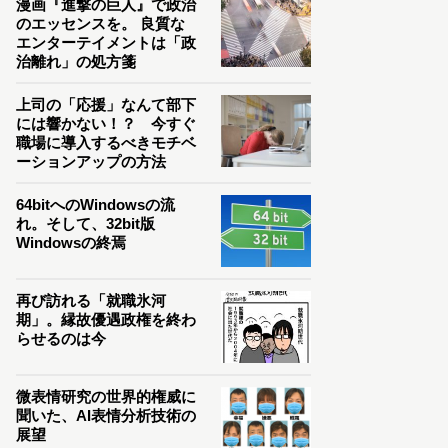
漫画『進撃の巨人』で政治
のエッセンスを。 良質な
エンターテイメントは「政
治離れ」の処方箋
上司の「応援」なんて部下
には響かない！？ 今すぐ
職場に導入するべきモチベ
ーションアップの方法
64bitへのWindowsの流
れ。そして、32bit版
Windowsの終焉
再び訪れる「就職氷河
期」。縁故優遇政権を終わ
らせるのは今
微表情研究の世界的権威に
聞いた、AI表情分析技術の
展望