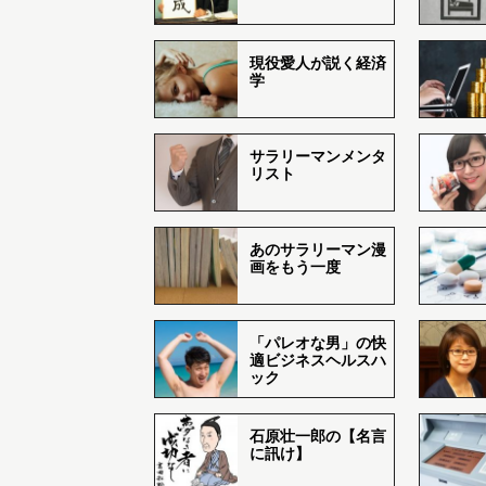
現役愛人が説く経済
学
サラリーマンメンタ
リスト
あのサラリーマン漫
画をもう一度
「パレオな男」の快
適ビジネスヘルスハ
ック
石原壮一郎の【名言
に訊け】