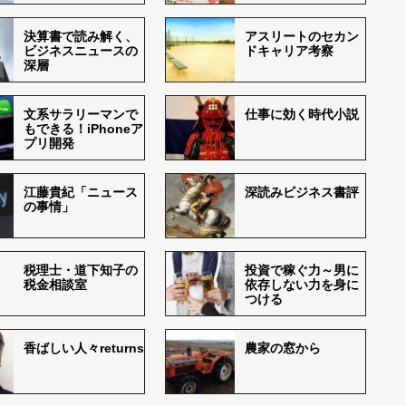
決算書で読み解く、
アスリートのセカン
ビジネスニュースの
ドキャリア考察
深層
文系サラリーマンで
仕事に効く時代小説
もできる！iPhoneア
プリ開発
江藤貴紀「ニュース
深読みビジネス書評
の事情」
税理士・道下知子の
投資で稼ぐ力～男に
税金相談室
依存しない力を身に
つける
香ばしい人々returns
農家の窓から