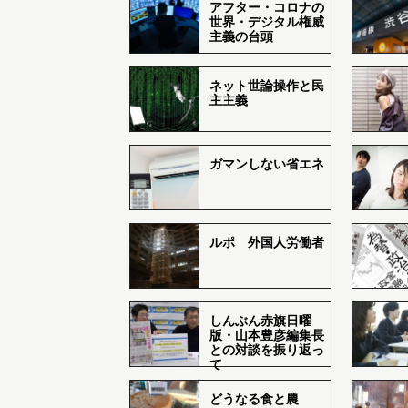
アフター・コロナの
世界・デジタル権威
主義の台頭
ネット世論操作と民
主主義
ガマンしない省エネ
ルポ 外国人労働者
しんぶん赤旗日曜
版・山本豊彦編集長
との対談を振り返っ
て
どうなる食と農