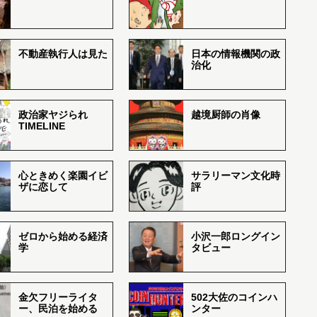
不動産執行人は見た
日本の情報機関の政
治化
政治家ヤジられ
越境厨師の肖像
TIMELINE
心ときめく楽園イビ
サラリーマン文化時
ザに恋して
評
ゼロから始める経済
小沢一郎ロングイン
学
タビュー
金欠フリーライタ
502大佐のコインハ
ー、民泊を始める
ンター