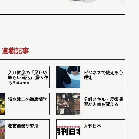
連載記事
入江敦彦の『足止め
ビジネスで使える心
喰らい日記』 嫌々乍
理術
らReturns
清水建二の微表情学
分解スキル・反復演
習が人生を変える
都市商業研究所
月刊日本