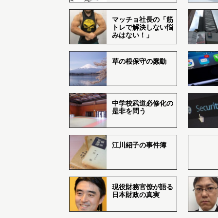
マッチョ社長の「筋
トレで解決しない悩
みはない！」
草の根保守の蠢動
中学校武道必修化の
是非を問う
江川紹子の事件簿
現役財務官僚が語る
日本財政の真実