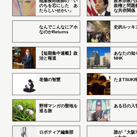
稲葉俊郎医師の「い
政界宗教汚
のちを芯にした あ
政権と問題
たらしいせかい」
な共存関係
なんでこんなにアホ
史的ルッキ
なのかReturns
【短期集中連載】政
あなたの知
治と報道
NHK
老舗の智慧
たまTSUK
野球マンガの聖地を
ある日の入
巡る旅
ロボティア編集部
誰が「大阪