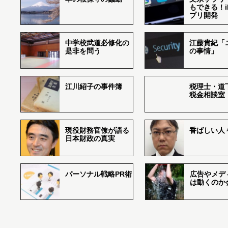
もできる！i
プリ開発
中学校武道必修化の
江藤貴紀「
是非を問う
の事情」
江川紹子の事件簿
税理士・道
税金相談室
現役財務官僚が語る
香ばしい人々r
日本財政の真実
パーソナル戦略PR術
広告やメデ
は動くのか