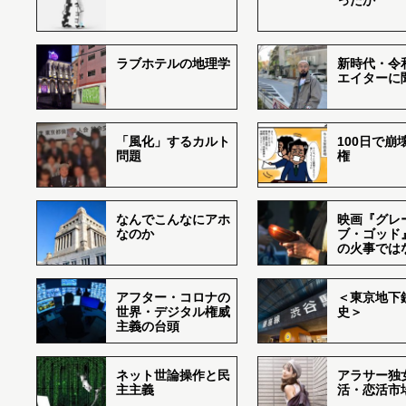
ったか
ラブホテルの地理学
新時代・令
エイターに
「風化」するカルト
100日で崩
問題
権
なんでこんなにアホ
映画『グレ
なのか
ブ・ゴッド
の火事では
アフター・コロナの
＜東京地下鉄
世界・デジタル権威
史＞
主義の台頭
ネット世論操作と民
アラサー独
主主義
活・恋活市