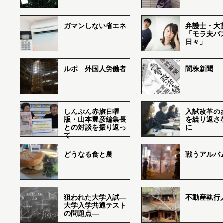
ガマンしない省エネ
弁護士・大
「モラ夫バ
日々」
ルポ 外国人労働者
闇株新聞
しんぶん赤旗日曜
入試改革の
版・山本豊彦編集長
を繰り返さ
との対談を振り返っ
に
て
どうなる食と農
戦うアルバム
狙われた大学入試―
不動産執行
大学入学共通テスト
の問題点―