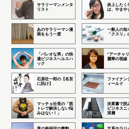
サラリーマンメンタ
炎上したく
リスト
は、やまや
あのサラリーマン漫
一般人の知
画をもう一度
「クスリ」
「パレオな男」の快
”アーチャリ
適ビジネスヘルスハ
麗華の視線
ック
石原壮一郎の【名言
ファイナン
に訊け】
ィールド
マッチョ社長の「筋
決算書で読
トレで解決しない悩
ビジネスニ
みはない！」
深層
草の根保守の蠢動
文系サラリ