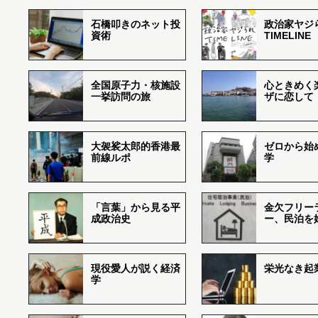
石橋叩きのネット投
政治家ヤジ
資術
TIMELINE
全国原子力・核施設
心ときめく
一挙訪問の旅
ザに恋して
大袈裟太郎的香港最
ゼロから始
前線ルポ
学
「言葉」から見る平
金欠フリー
成政治史
ー、民泊を
現役愛人が説く経済
栄光なき起
学