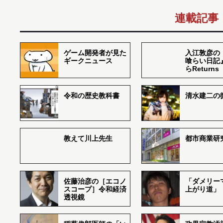
連載記事
ゲーム開発者が見た
入江敦彦の
ギークニュース
喰らい日記
らReturns
令和の歴史教科書
清水建二の
教えて川上先生
都市商業研
佐藤治彦の［エコノ
「ダメリー
スコープ］令和経済
上がり道」
透視鏡