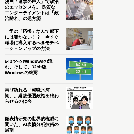
漫画『進撃の巨人』で政治
のエッセンスを。 良質な
エンターテイメントは「政
治離れ」の処方箋
上司の「応援」なんて部下
には響かない！？ 今すぐ
職場に導入するべきモチベ
ーションアップの方法
64bitへのWindowsの流
れ。そして、32bit版
Windowsの終焉
再び訪れる「就職氷河
期」。縁故優遇政権を終わ
らせるのは今
微表情研究の世界的権威に
聞いた、AI表情分析技術の
展望