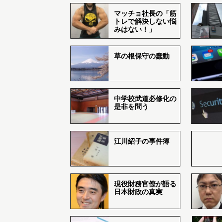
マッチョ社長の「筋
トレで解決しない悩
みはない！」
草の根保守の蠢動
中学校武道必修化の
是非を問う
江川紹子の事件簿
現役財務官僚が語る
日本財政の真実