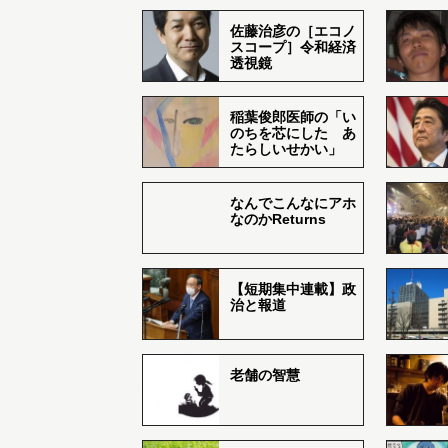
佐藤治彦の［エコノ
スコープ］令和経済
透視鏡
稲葉俊郎医師の「い
のちを芯にした あ
たらしいせかい」
なんでこんなにアホ
なのかReturns
【短期集中連載】政
治と報道
老舗の智慧