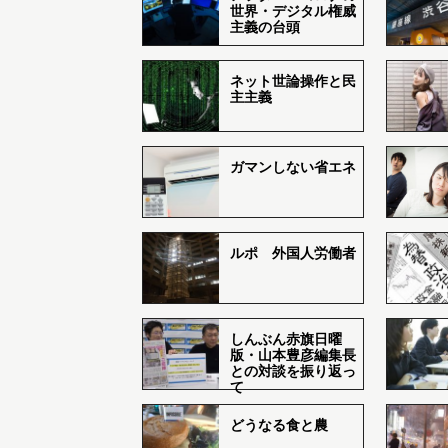
世界・デジタル権威
主義の台頭
ネット世論操作と民
主主義
ガマンしない省エネ
ルポ 外国人労働者
しんぶん赤旗日曜
版・山本豊彦編集長
との対談を振り返っ
て
どうなる食と農