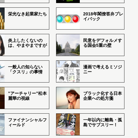
栄光なき起業家たち
2018年閣僚答弁プレ
イバック
炎上したくないの
民意をデフォルメす
は、やまやまですが
る国会5重の壁
一般人の知らない
漫画で考えるミソジ
「クスリ」の事情
ニー
”アーチャリー”松本
ブラック化する日本
麗華の視線
企業への処方箋
ファイナンシャルフ
一年以内に離島・孤
ィールド
島でサブスリー！