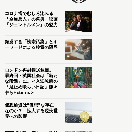
コロナ禍でむしろ沁みる
「全員悪人」の祭典。映画
『ジェントルメン』の魅力
頻発する「検索汚染」とキ
ーワードによる検索の限界
ロンドン再封鎖16週目。
最終回・英国社会は「新た
な段階」に。＜入江敦彦の
『足止め喰らい日記』嫌々
乍らReturns＞
仮想通貨は“仮想”な存在
なのか？ 拡大する現実世
界への影響