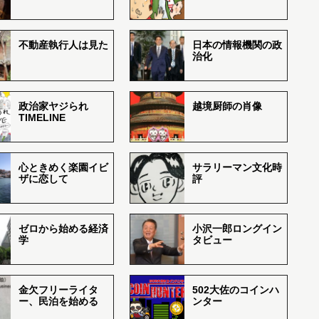
不動産執行人は見た
日本の情報機関の政
治化
政治家ヤジられ
越境厨師の肖像
TIMELINE
心ときめく楽園イビ
サラリーマン文化時
ザに恋して
評
ゼロから始める経済
小沢一郎ロングイン
学
タビュー
金欠フリーライタ
502大佐のコインハ
ー、民泊を始める
ンター