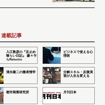
連載記事
入江敦彦の『足止め
ビジネスで使える心
喰らい日記』 嫌々乍
理術
らReturns
清水建二の微表情学
分解スキル・反復演
習が人生を変える
都市商業研究所
月刊日本