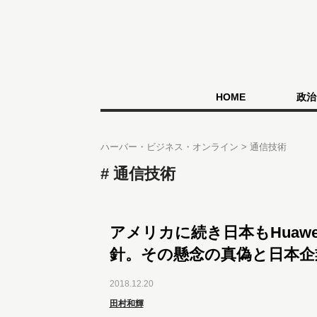
HOME
政治
ハーバー・ビジネス・オンライン
通信技術
通信技術
アメリカに続き日本もHuawe
針。その懸念の真偽と日本企
2018.12.20
田村和輝