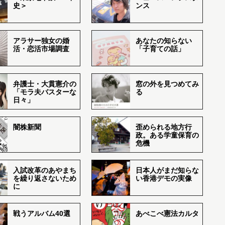
史＞
ンス
アラサー独女の婚
あなたの知らない
活・恋活市場調査
「子育ての話」
弁護士・大貫憲介の
窓の外を見つめてみ
「モラ夫バスターな
る
日々」
闇株新聞
歪められる地方行
政。ある学童保育の
危機
入試改革のあやまち
日本人がまだ知らな
を繰り返さないため
い香港デモの実像
に
戦うアルバム40選
あべこべ憲法カルタ