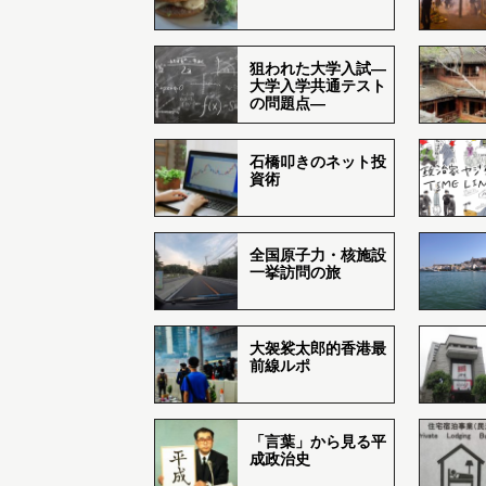
狙われた大学入試―
大学入学共通テスト
の問題点―
石橋叩きのネット投
資術
全国原子力・核施設
一挙訪問の旅
大袈裟太郎的香港最
前線ルポ
「言葉」から見る平
成政治史