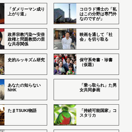
「ダメリーマン成り
コロラド博士の「私
上がり道」
はこの分野は専門外
なのですが」
政界宗教汚染〜安倍
映画を通して「社
政権と問題教団の歪
会」を切り取る
な共存関係
史的ルッキズム研究
保守系奇書・珍書
（仮題）
あなたの知らない
「乗っ取られ」た男
NHK
女共同参画
たまTSUKI物語
「持続可能国家」コ
スタリカ