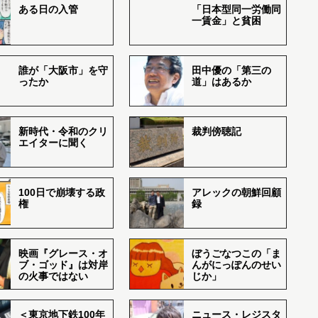
ある日の入管
「日本型同一労働同
一賃金」と貧困
誰が「大阪市」を守
田中優の「第三の
ったか
道」はあるか
新時代・令和のクリ
裁判傍聴記
エイターに聞く
100日で崩壊する政
アレックの朝鮮回顧
権
録
映画『グレース・オ
ぼうごなつこの「ま
ブ・ゴッド』は対岸
んがにっぽんのせい
の火事ではない
じか」
＜東京地下鉄100年
ニュース・レジスタ