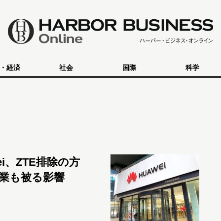
・経済
社会
国際
科学
i、ZTE排除の方
業も被る影響