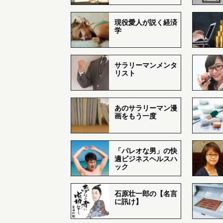
現役愛人が説く経済
学
サラリーマンメンタ
リスト
あのサラリーマン漫
画をもう一度
「パレオな男」の快
適ビジネスヘルスハ
ック
石原壮一郎の【名言
に訊け】