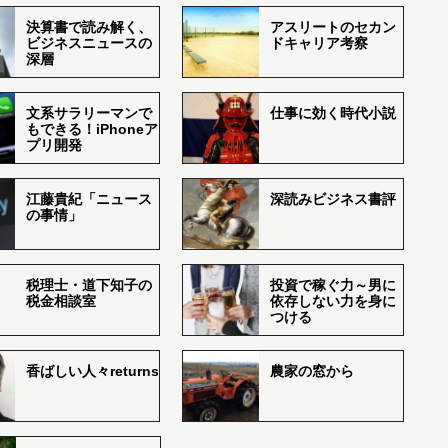
決算書で読み解く、
アスリートのセカン
ビジネスニュースの
ドキャリア考察
深層
文系サラリーマンで
仕事に効く時代小説
もできる！iPhoneア
プリ開発
江藤貴紀「ニュース
深読みビジネス書評
の事情」
税理士・道下知子の
投資で稼ぐ力～男に
税金相談室
依存しない力を身に
つける
香ばしい人々returns
農家の窓から