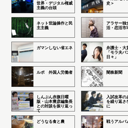
世界・デジタル権威
史＞
主義の台頭
ネット世論操作と民
アラサー独
主主義
活・恋活市
ガマンしない省エネ
弁護士・大
「モラ夫バ
日々」
ルポ 外国人労働者
闇株新聞
しんぶん赤旗日曜
入試改革の
版・山本豊彦編集長
を繰り返さ
との対談を振り返っ
に
て
どうなる食と農
戦うアルバム