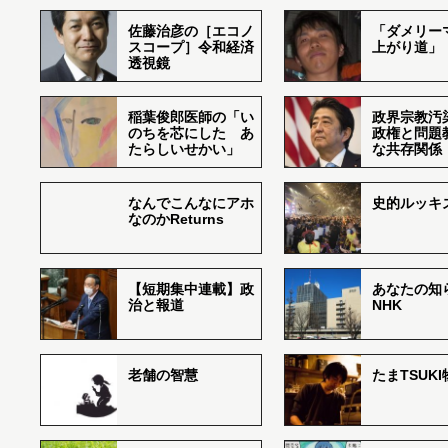
佐藤治彦の［エコノ
「ダメリー
スコープ］令和経済
上がり道」
透視鏡
稲葉俊郎医師の「い
政界宗教汚
のちを芯にした あ
政権と問題
たらしいせかい」
な共存関係
なんでこんなにアホ
史的ルッキ
なのかReturns
【短期集中連載】政
あなたの知
治と報道
NHK
老舗の智慧
たまTSUK