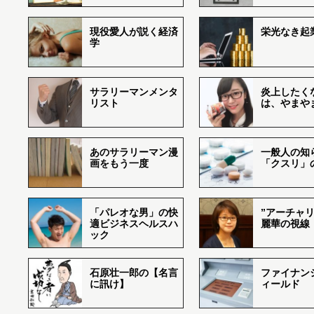
現役愛人が説く経済
栄光なき起
学
サラリーマンメンタ
炎上したく
リスト
は、やまや
あのサラリーマン漫
一般人の知
画をもう一度
「クスリ」
「パレオな男」の快
”アーチャリ
適ビジネスヘルスハ
麗華の視線
ック
石原壮一郎の【名言
ファイナン
に訊け】
ィールド