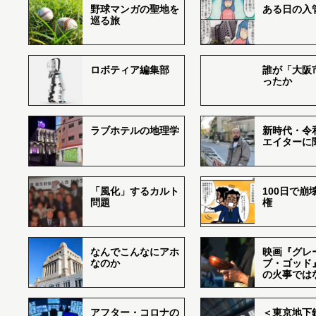
野球マンガの聖地を
ある日の入
巡る旅
ロボティア編集部
誰が「大阪
ったか
ラブホテルの地理学
新時代・令
エイターに
「風化」するカルト
100日で崩
問題
権
なんでこんなにアホ
映画『グレ
なのか
ブ・ゴッド
の火事では
アフター・コロナの
＜東京地下鉄