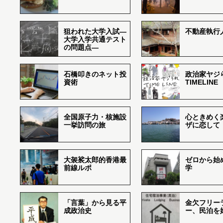
狙われた大学入試―
不動産執行
大学入学共通テスト
の問題点―
石橋叩きのネット投
政治家ヤジ
資術
TIMELINE
全国原子力・核施設
心ときめく
一挙訪問の旅
ザに恋して
大袈裟太郎的香港最
ゼロから始
前線ルポ
学
「言葉」から見る平
金欠フリー
成政治史
ー、民泊を