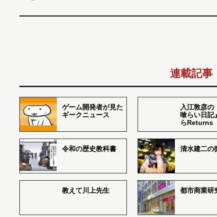
連載記事
ゲーム開発者が見た
入江敦彦の
ギークニュース
喰らい日記
らReturns
令和の歴史教科書
清水建二の
教えて川上先生
都市商業研