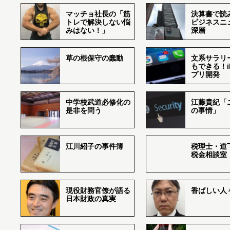
マッチョ社長の「筋
決算書で読
トレで解決しない悩
ビジネスニ
みはない！」
深層
草の根保守の蠢動
文系サラリ
もできる！i
プリ開発
中学校武道必修化の
江藤貴紀「
是非を問う
の事情」
江川紹子の事件簿
税理士・道
税金相談室
現役財務官僚が語る
香ばしい人々r
日本財政の真実