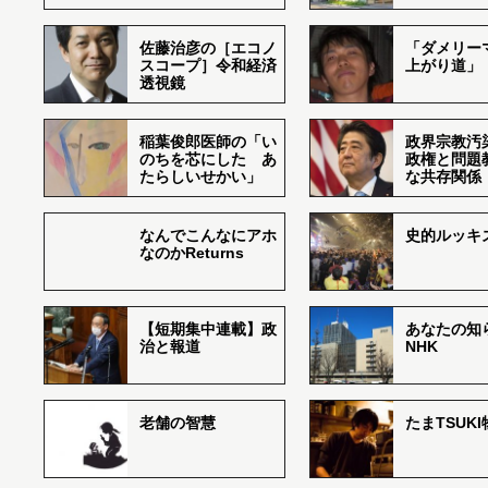
佐藤治彦の［エコノ
「ダメリー
スコープ］令和経済
上がり道」
透視鏡
稲葉俊郎医師の「い
政界宗教汚
のちを芯にした あ
政権と問題
たらしいせかい」
な共存関係
なんでこんなにアホ
史的ルッキ
なのかReturns
【短期集中連載】政
あなたの知
治と報道
NHK
老舗の智慧
たまTSUK