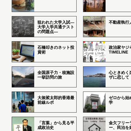
狙われた大学入試―
不動産執行
大学入学共通テスト
の問題点―
石橋叩きのネット投
政治家ヤジ
資術
TIMELINE
全国原子力・核施設
心ときめく
一挙訪問の旅
ザに恋して
大袈裟太郎的香港最
ゼロから始
前線ルポ
学
「言葉」から見る平
金欠フリー
成政治史
ー、民泊を