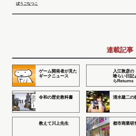
ぼうごなつこ
連載記事
ゲーム開発者が見た
入江敦彦の
ギークニュース
喰らい日記
らReturns
令和の歴史教科書
清水建二の
教えて川上先生
都市商業研