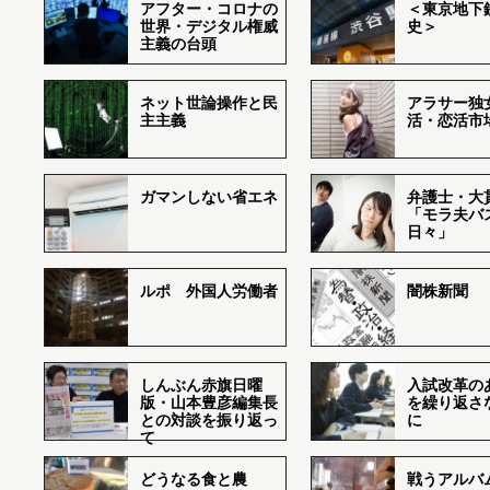
アフター・コロナの
＜東京地下鉄
世界・デジタル権威
史＞
主義の台頭
ネット世論操作と民
アラサー独
主主義
活・恋活市
ガマンしない省エネ
弁護士・大
「モラ夫バ
日々」
ルポ 外国人労働者
闇株新聞
しんぶん赤旗日曜
入試改革の
版・山本豊彦編集長
を繰り返さ
との対談を振り返っ
に
て
どうなる食と農
戦うアルバム