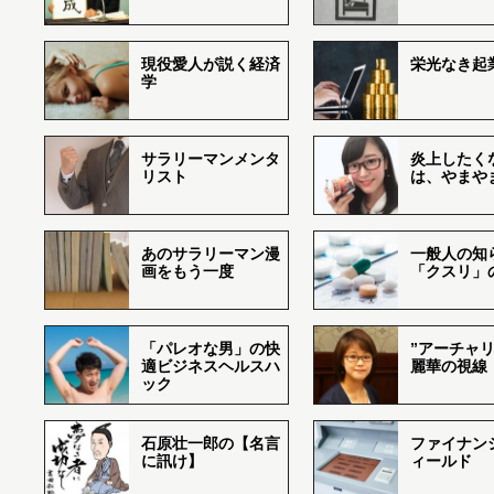
現役愛人が説く経済
栄光なき起
学
サラリーマンメンタ
炎上したく
リスト
は、やまや
あのサラリーマン漫
一般人の知
画をもう一度
「クスリ」
「パレオな男」の快
”アーチャリ
適ビジネスヘルスハ
麗華の視線
ック
石原壮一郎の【名言
ファイナン
に訊け】
ィールド