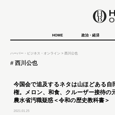
HOME
政治・経済
ハーバー・ビジネス・オンライン
西川公也
西川公也
今国会で追及するネタは山ほどある自
権。メロン、和食、クルーザー接待の
農水省汚職疑惑＜令和の歴史教科書＞
2021.01.25