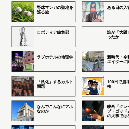
野球マンガの聖地を
ある日の入
巡る旅
ロボティア編集部
誰が「大阪
ったか
ラブホテルの地理学
新時代・令
エイターに
「風化」するカルト
100日で崩
問題
権
なんでこんなにアホ
映画『グレ
なのか
ブ・ゴッド
の火事では