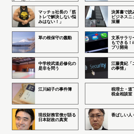
マッチョ社長の「筋
決算書で読
トレで解決しない悩
ビジネスニ
みはない！」
深層
草の根保守の蠢動
文系サラリ
もできる！i
プリ開発
中学校武道必修化の
江藤貴紀「
是非を問う
の事情」
江川紹子の事件簿
税理士・道
税金相談室
現役財務官僚が語る
香ばしい人々r
日本財政の真実