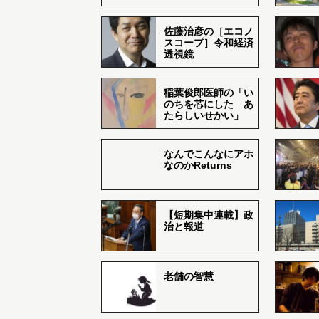
佐藤治彦の［エコノ
スコープ］令和経済
透視鏡
稲葉俊郎医師の「い
のちを芯にした あ
たらしいせかい」
なんでこんなにアホ
なのかReturns
【短期集中連載】政
治と報道
老舗の智慧