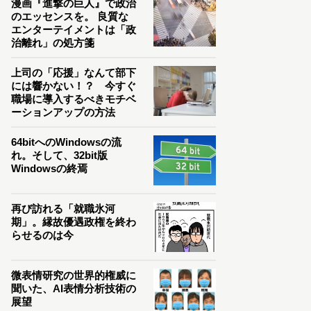
漫画『進撃の巨人』で政治
のエッセンスを。 良質な
エンターテイメントは「政
治離れ」の処方箋
上司の「応援」なんて部下
には響かない！？ 今すぐ
職場に導入するべきモチベ
ーションアップの方法
64bitへのWindowsの流
れ。そして、32bit版
Windowsの終焉
再び訪れる「就職氷河
期」。縁故優遇政権を終わ
らせるのは今
微表情研究の世界的権威に
聞いた、AI表情分析技術の
展望