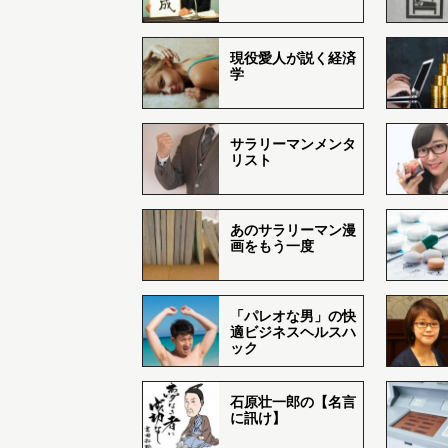
現役愛人が説く経済
学
サラリーマンメンタ
リスト
あのサラリーマン漫
画をもう一度
「パレオな男」の快
適ビジネスヘルスハ
ック
石原壮一郎の【名言
に訊け】