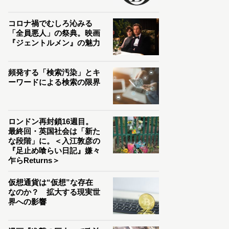
コロナ禍でむしろ沁みる
「全員悪人」の祭典。映画
『ジェントルメン』の魅力
頻発する「検索汚染」とキ
ーワードによる検索の限界
ロンドン再封鎖16週目。
最終回・英国社会は「新た
な段階」に。＜入江敦彦の
『足止め喰らい日記』嫌々
乍らReturns＞
仮想通貨は“仮想”な存在
なのか？ 拡大する現実世
界への影響