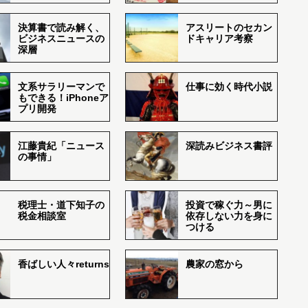
決算書で読み解く、
アスリートのセカン
ビジネスニュースの
ドキャリア考察
深層
文系サラリーマンで
仕事に効く時代小説
もできる！iPhoneア
プリ開発
江藤貴紀「ニュース
深読みビジネス書評
の事情」
税理士・道下知子の
投資で稼ぐ力～男に
税金相談室
依存しない力を身に
つける
香ばしい人々returns
農家の窓から