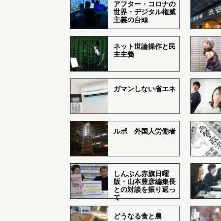
アフター・コロナの
世界・デジタル権威
主義の台頭
ネット世論操作と民
主主義
ガマンしない省エネ
ルポ 外国人労働者
しんぶん赤旗日曜
版・山本豊彦編集長
との対談を振り返っ
て
どうなる食と農