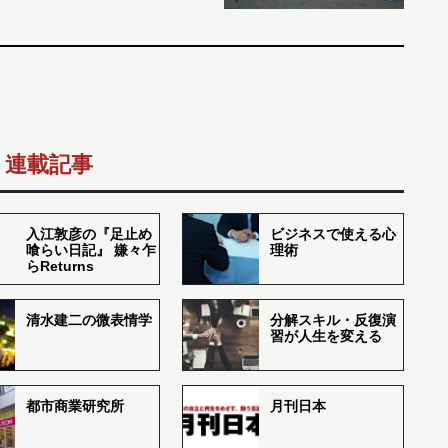
連載記事
入江敦彦の『足止め
ビジネスで使える心
喰らい日記』 嫌々乍
理術
らReturns
清水建二の微表情学
分解スキル・反復演
習が人生を変える
都市商業研究所
月刊日本