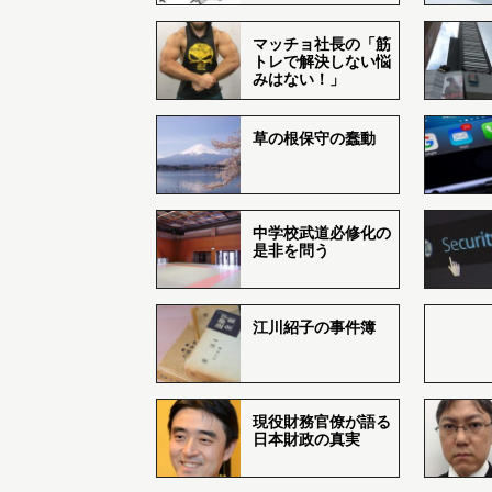
マッチョ社長の「筋
トレで解決しない悩
みはない！」
草の根保守の蠢動
中学校武道必修化の
是非を問う
江川紹子の事件簿
現役財務官僚が語る
日本財政の真実