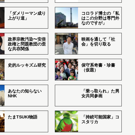
「ダメリーマン成り
コロラド博士の「私
上がり道」
はこの分野は専門外
なのですが」
政界宗教汚染〜安倍
映画を通して「社
政権と問題教団の歪
会」を切り取る
な共存関係
史的ルッキズム研究
保守系奇書・珍書
（仮題）
あなたの知らない
「乗っ取られ」た男
NHK
女共同参画
たまTSUKI物語
「持続可能国家」コ
スタリカ