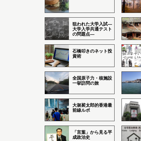
狙われた大学入試―
大学入学共通テスト
の問題点―
石橋叩きのネット投
資術
全国原子力・核施設
一挙訪問の旅
大袈裟太郎的香港最
前線ルポ
「言葉」から見る平
成政治史