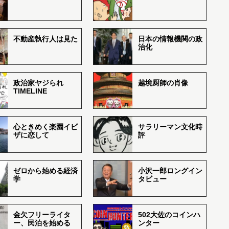
不動産執行人は見た
日本の情報機関の政
治化
政治家ヤジられ
越境厨師の肖像
TIMELINE
心ときめく楽園イビ
サラリーマン文化時
ザに恋して
評
ゼロから始める経済
小沢一郎ロングイン
学
タビュー
金欠フリーライタ
502大佐のコインハ
ー、民泊を始める
ンター