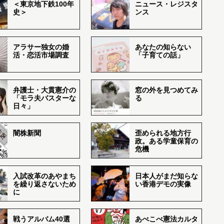
＜東京地下鉄100年
ニュース・レジスタ
史＞
ンス
アラサー独女の婚
あなたの知らない
活・恋活市場調査
「子育ての話」
弁護士・大貫憲介の
窓の外を見つめてみ
「モラ夫バスターな
る
日々」
闇株新聞
歪められる地方行
政。ある学童保育の
危機
入試改革のあやまち
日本人がまだ知らな
を繰り返さないため
い香港デモの実像
に
戦うアルバム40選
あべこべ憲法カルタ