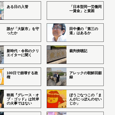
ある日の入管
「日本型同一労働同
一賃金」と貧困
誰が「大阪市」を守
田中優の「第三の
ったか
道」はあるか
新時代・令和のクリ
裁判傍聴記
エイターに聞く
100日で崩壊する政
アレックの朝鮮回顧
権
録
映画『グレース・オ
ぼうごなつこの「ま
ブ・ゴッド』は対岸
んがにっぽんのせい
の火事ではない
じか」