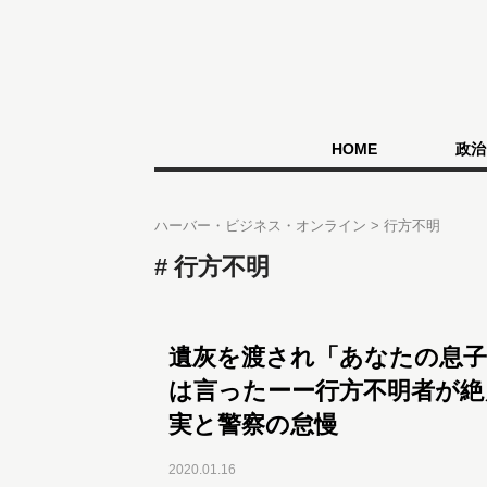
HOME
政治
ハーバー・ビジネス・オンライン
行方不明
行方不明
遺灰を渡され「あなたの息子
は言ったーー行方不明者が絶
実と警察の怠慢
2020.01.16