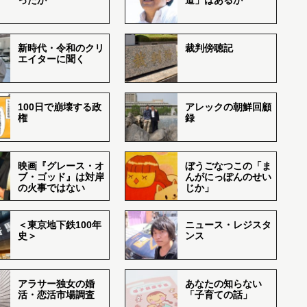
ったか
道」はあるか
新時代・令和のクリ
裁判傍聴記
エイターに聞く
100日で崩壊する政
アレックの朝鮮回顧
権
録
映画『グレース・オ
ぼうごなつこの「ま
ブ・ゴッド』は対岸
んがにっぽんのせい
の火事ではない
じか」
＜東京地下鉄100年
ニュース・レジスタ
史＞
ンス
アラサー独女の婚
あなたの知らない
活・恋活市場調査
「子育ての話」