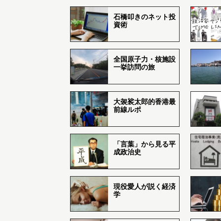
石橋叩きのネット投
資術
全国原子力・核施設
一挙訪問の旅
大袈裟太郎的香港最
前線ルポ
「言葉」から見る平
成政治史
現役愛人が説く経済
学