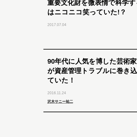
重要文化財を微表情で科学す
はニコニコ笑っていた!？
2017.07.04
90年代に人気を博した芸術
が資産管理トラブルに巻き込
ていた！
2016.11.24
沢木サニー祐二