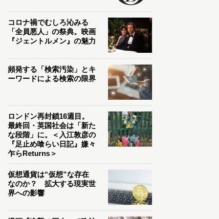
コロナ禍でむしろ沁みる
「全員悪人」の祭典。映画
『ジェントルメン』の魅力
頻発する「検索汚染」とキ
ーワードによる検索の限界
ロンドン再封鎖16週目。
最終回・英国社会は「新た
な段階」に。＜入江敦彦の
『足止め喰らい日記』嫌々
乍らReturns＞
仮想通貨は“仮想”な存在
なのか？ 拡大する現実世
界への影響