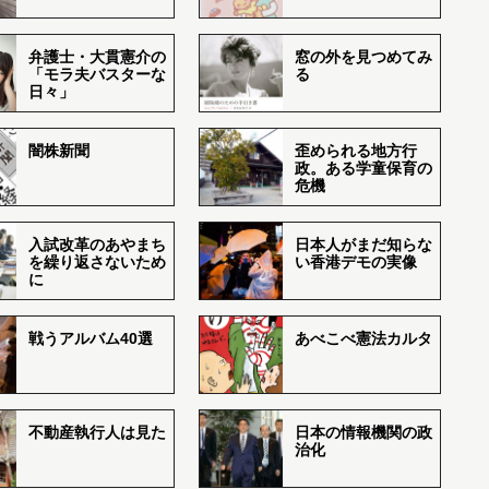
弁護士・大貫憲介の
窓の外を見つめてみ
「モラ夫バスターな
る
日々」
闇株新聞
歪められる地方行
政。ある学童保育の
危機
入試改革のあやまち
日本人がまだ知らな
を繰り返さないため
い香港デモの実像
に
戦うアルバム40選
あべこべ憲法カルタ
不動産執行人は見た
日本の情報機関の政
治化