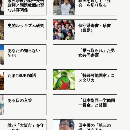
政界宗教汚染〜安倍
映画を通して「社
政権と問題教団の歪
会」を切り取る
な共存関係
史的ルッキズム研究
保守系奇書・珍書
（仮題）
あなたの知らない
「乗っ取られ」た男
NHK
女共同参画
たまTSUKI物語
「持続可能国家」コ
スタリカ
ある日の入管
「日本型同一労働同
一賃金」と貧困
誰が「大阪市」を守
田中優の「第三の