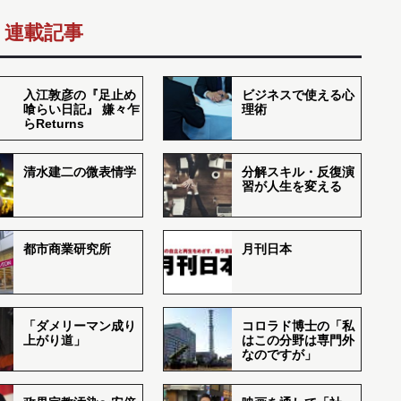
連載記事
入江敦彦の『足止め
ビジネスで使える心
喰らい日記』 嫌々乍
理術
らReturns
清水建二の微表情学
分解スキル・反復演
習が人生を変える
都市商業研究所
月刊日本
「ダメリーマン成り
コロラド博士の「私
上がり道」
はこの分野は専門外
なのですが」