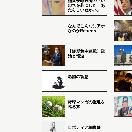
稲葉俊郎医師の「い
のちを芯にした あ
たらしいせかい」
なんでこんなにアホ
なのかReturns
【短期集中連載】政
治と報道
老舗の智慧
野球マンガの聖地を
巡る旅
ロボティア編集部