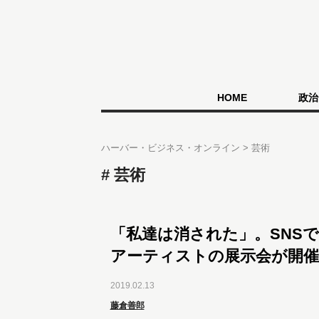
HOME
政治
ハーバー・ビジネス・オンライン
芸術
芸術
「私達は消された」。SNS
アーティストの展示会が開催
2019.02.13
藤倉善郎