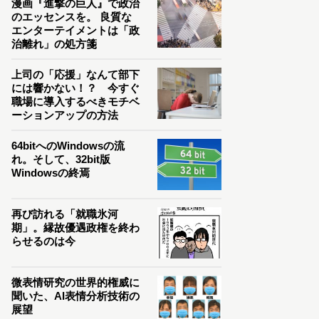
漫画『進撃の巨人』で政治
のエッセンスを。 良質な
エンターテイメントは「政
治離れ」の処方箋
上司の「応援」なんて部下
には響かない！？ 今すぐ
職場に導入するべきモチベ
ーションアップの方法
64bitへのWindowsの流
れ。そして、32bit版
Windowsの終焉
再び訪れる「就職氷河
期」。縁故優遇政権を終わ
らせるのは今
微表情研究の世界的権威に
聞いた、AI表情分析技術の
展望