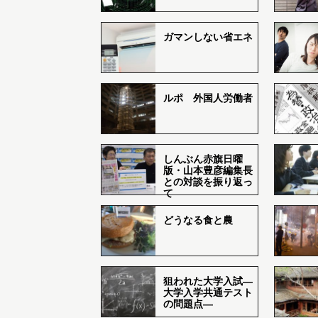
ガマンしない省エネ
ルポ 外国人労働者
しんぶん赤旗日曜
版・山本豊彦編集長
との対談を振り返っ
て
どうなる食と農
狙われた大学入試―
大学入学共通テスト
の問題点―