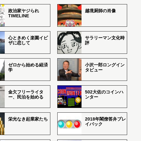
政治家ヤジられ
越境厨師の肖像
TIMELINE
心ときめく楽園イビ
サラリーマン文化時
ザに恋して
評
ゼロから始める経済
小沢一郎ロングイン
学
タビュー
金欠フリーライタ
502大佐のコインハ
ー、民泊を始める
ンター
栄光なき起業家たち
2018年閣僚答弁プレ
イバック