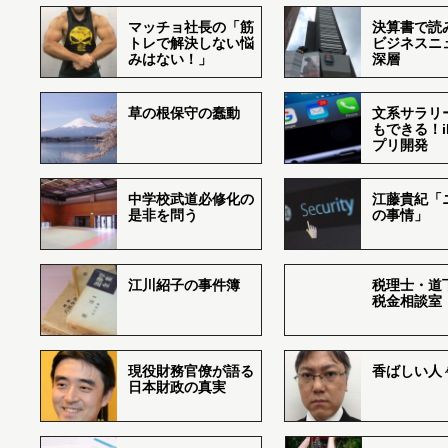
マッチョ社長の「筋
決算書で読
トレで解決しない悩
ビジネスニ
みはない！」
深層
草の根保守の蠢動
文系サラリ
もできる！i
プリ開発
中学校武道必修化の
江藤貴紀「
是非を問う
の事情」
江川紹子の事件簿
税理士・道
税金相談室
現役財務官僚が語る
香ばしい人々r
日本財政の真実