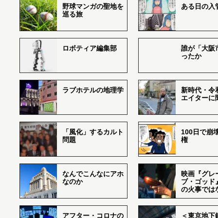
野球マンガの聖地を
ある日の入
巡る旅
ロボティア編集部
誰が「大阪
ったか
ラブホテルの地理学
新時代・令
エイターに
「風化」するカルト
100日で崩
問題
権
なんでこんなにアホ
映画『グレ
なのか
ブ・ゴッド
の火事では
アフター・コロナの
＜東京地下鉄