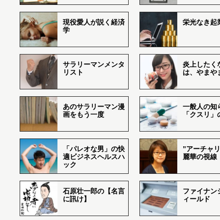
現役愛人が説く経済
栄光なき起
学
サラリーマンメンタ
炎上したく
リスト
は、やまや
あのサラリーマン漫
一般人の知
画をもう一度
「クスリ」
「パレオな男」の快
”アーチャリ
適ビジネスヘルスハ
麗華の視線
ック
石原壮一郎の【名言
ファイナン
に訊け】
ィールド