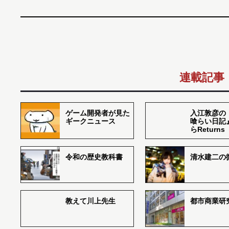
連載記事
ゲーム開発者が見た
入江敦彦の
ギークニュース
喰らい日記
らReturns
令和の歴史教科書
清水建二の
教えて川上先生
都市商業研