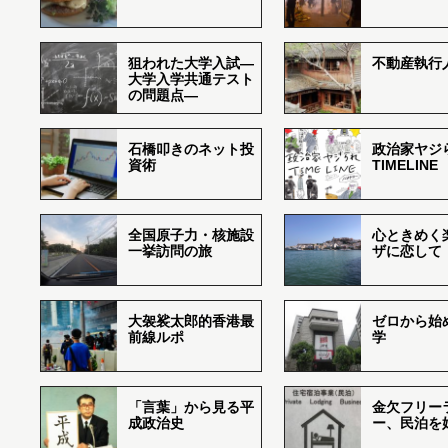
狙われた大学入試―
不動産執行
大学入学共通テスト
の問題点―
石橋叩きのネット投
政治家ヤジ
資術
TIMELINE
全国原子力・核施設
心ときめく
一挙訪問の旅
ザに恋して
大袈裟太郎的香港最
ゼロから始
前線ルポ
学
「言葉」から見る平
金欠フリー
成政治史
ー、民泊を