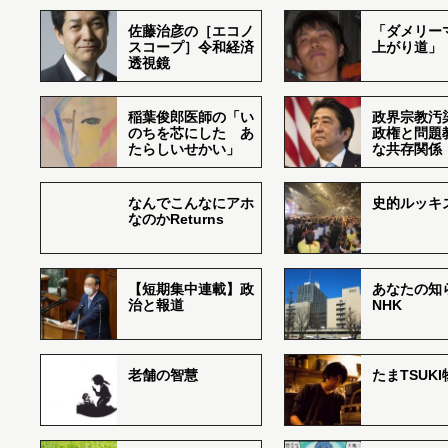
佐藤治彦の［エコノ
「ダメリー
スコープ］令和経済
上がり道」
透視鏡
稲葉俊郎医師の「い
政界宗教汚
のちを芯にした あ
政権と問題
たらしいせかい」
な共存関係
なんでこんなにアホ
史的ルッキ
なのかReturns
【短期集中連載】政
あなたの知
治と報道
NHK
老舗の智慧
たまTSUK