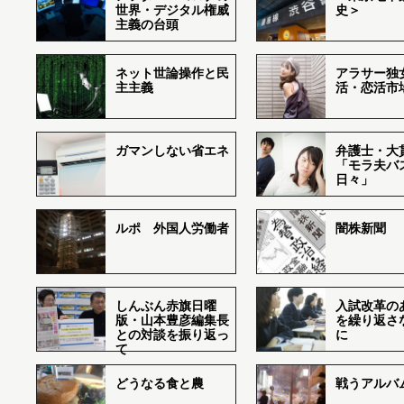
世界・デジタル権威
史＞
主義の台頭
ネット世論操作と民
アラサー独
主主義
活・恋活市
ガマンしない省エネ
弁護士・大
「モラ夫バ
日々」
ルポ 外国人労働者
闇株新聞
しんぶん赤旗日曜
入試改革の
版・山本豊彦編集長
を繰り返さ
との対談を振り返っ
に
て
どうなる食と農
戦うアルバム