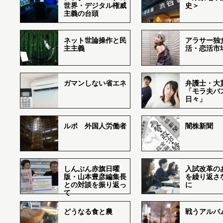
世界・デジタル権威
史＞
主義の台頭
ネット世論操作と民
アラサー独
主主義
活・恋活市
ガマンしない省エネ
弁護士・大
「モラ夫バ
日々」
ルポ 外国人労働者
闇株新聞
しんぶん赤旗日曜
入試改革の
版・山本豊彦編集長
を繰り返さ
との対談を振り返っ
に
て
どうなる食と農
戦うアルバム