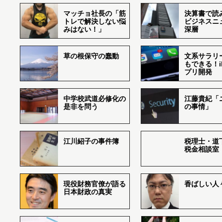
マッチョ社長の「筋
決算書で読
トレで解決しない悩
ビジネスニ
みはない！」
深層
草の根保守の蠢動
文系サラリ
もできる！i
プリ開発
中学校武道必修化の
江藤貴紀「
是非を問う
の事情」
江川紹子の事件簿
税理士・道
税金相談室
現役財務官僚が語る
香ばしい人々r
日本財政の真実