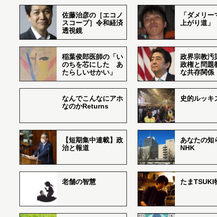
佐藤治彦の［エコノ
「ダメリー
スコープ］令和経済
上がり道」
透視鏡
稲葉俊郎医師の「い
政界宗教汚
のちを芯にした あ
政権と問題
たらしいせかい」
な共存関係
なんでこんなにアホ
史的ルッキ
なのかReturns
【短期集中連載】政
あなたの知
治と報道
NHK
老舗の智慧
たまTSUK