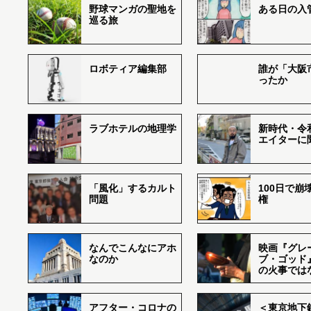
野球マンガの聖地を
ある日の入
巡る旅
ロボティア編集部
誰が「大阪
ったか
ラブホテルの地理学
新時代・令
エイターに
「風化」するカルト
100日で崩
問題
権
なんでこんなにアホ
映画『グレ
なのか
ブ・ゴッド
の火事では
アフター・コロナの
＜東京地下鉄