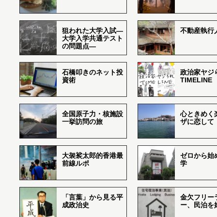
狙われた大学入試―
不動産執行
大学入学共通テスト
の問題点―
石橋叩きのネット投
政治家ヤジ
資術
TIMELINE
全国原子力・核施設
心ときめく
一挙訪問の旅
ザに恋して
大袈裟太郎的香港最
ゼロから始
前線ルポ
学
「言葉」から見る平
金欠フリー
成政治史
ー、民泊を