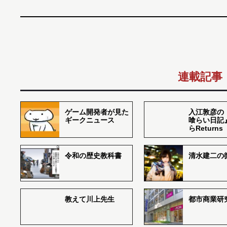
連載記事
ゲーム開発者が見た
入江敦彦の
ギークニュース
喰らい日記
らReturns
令和の歴史教科書
清水建二の
教えて川上先生
都市商業研