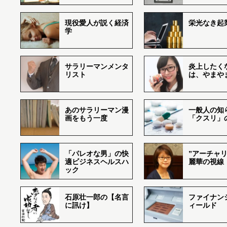
現役愛人が説く経済
栄光なき起
学
サラリーマンメンタ
炎上したく
リスト
は、やまや
あのサラリーマン漫
一般人の知
画をもう一度
「クスリ」
「パレオな男」の快
”アーチャリ
適ビジネスヘルスハ
麗華の視線
ック
石原壮一郎の【名言
ファイナン
に訊け】
ィールド