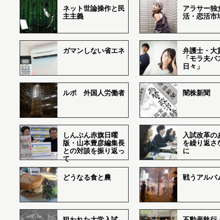
ネット世論操作と民
アラサー独
主主義
活・恋活市
ガマンしない省エネ
弁護士・大
「モラ夫バ
日々」
ルポ 外国人労働者
闇株新聞
しんぶん赤旗日曜
入試改革の
版・山本豊彦編集長
を繰り返さ
との対談を振り返っ
に
て
どうなる食と農
戦うアルバム
狙われた大学入試―
不動産執行