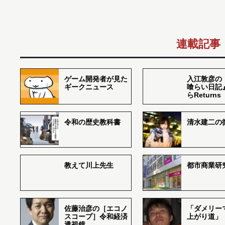
連載記事
ゲーム開発者が見た
入江敦彦の
ギークニュース
喰らい日記
らReturns
令和の歴史教科書
清水建二の
教えて川上先生
都市商業研
佐藤治彦の［エコノ
「ダメリー
スコープ］令和経済
上がり道」
透視鏡