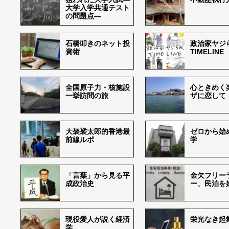
大学入学共通テスト
の問題点―
石橋叩きのネット投
政治家ヤジ
資術
TIMELINE
全国原子力・核施設
心ときめく
一挙訪問の旅
ザに恋して
大袈裟太郎的香港最
ゼロから始
前線ルポ
学
「言葉」から見る平
金欠フリー
成政治史
ー、民泊を
現役愛人が説く経済
栄光なき起
学