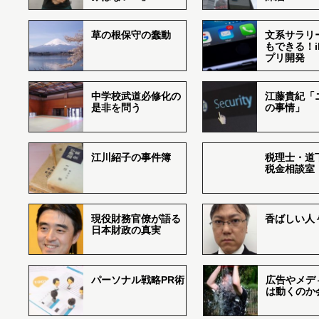
草の根保守の蠢動
文系サラリ
もできる！i
プリ開発
中学校武道必修化の
江藤貴紀「
是非を問う
の事情」
江川紹子の事件簿
税理士・道
税金相談室
現役財務官僚が語る
香ばしい人々r
日本財政の真実
パーソナル戦略PR術
広告やメデ
は動くのか