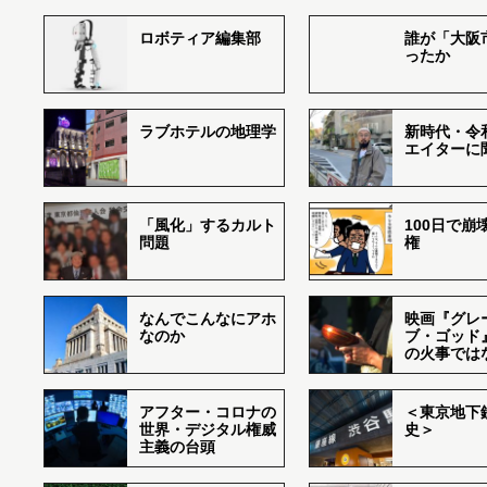
ロボティア編集部
誰が「大阪
ったか
ラブホテルの地理学
新時代・令
エイターに
「風化」するカルト
100日で崩
問題
権
なんでこんなにアホ
映画『グレ
なのか
ブ・ゴッド
の火事では
アフター・コロナの
＜東京地下鉄
世界・デジタル権威
史＞
主義の台頭