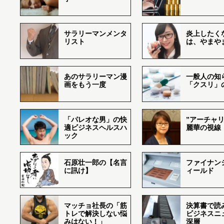
サラリーマンメンタ
炎上したく
リスト
は、やまや
あのサラリーマン漫
一般人の知
画をもう一度
「クスリ」
「パレオな男」の快
”アーチャリ
適ビジネスヘルスハ
麗華の視線
ック
石原壮一郎の【名言
ファイナン
に訊け】
ィールド
マッチョ社長の「筋
決算書で読
トレで解決しない悩
ビジネスニ
みはない！」
深層