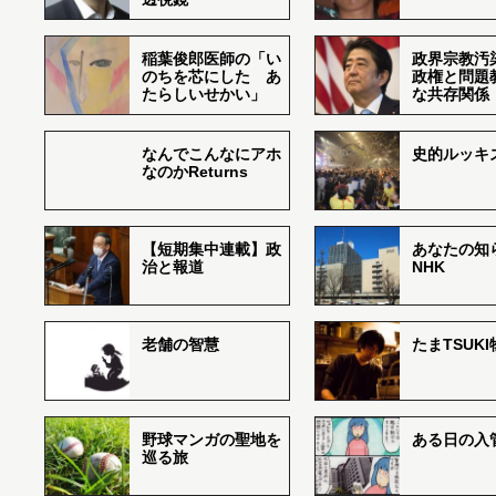
稲葉俊郎医師の「い
政界宗教汚
のちを芯にした あ
政権と問題
たらしいせかい」
な共存関係
なんでこんなにアホ
史的ルッキ
なのかReturns
【短期集中連載】政
あなたの知
治と報道
NHK
老舗の智慧
たまTSUK
野球マンガの聖地を
ある日の入
巡る旅