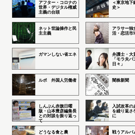
アフター・コロナの
＜東京地下鉄
世界・デジタル権威
史＞
主義の台頭
ネット世論操作と民
アラサー独
主主義
活・恋活市
ガマンしない省エネ
弁護士・大
「モラ夫バ
日々」
ルポ 外国人労働者
闇株新聞
しんぶん赤旗日曜
入試改革の
版・山本豊彦編集長
を繰り返さ
との対談を振り返っ
に
て
どうなる食と農
戦うアルバム