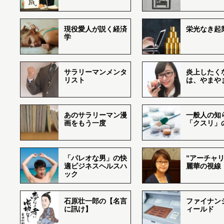
現役愛人が説く経済
栄光なき起
学
サラリーマンメンタ
炎上したく
リスト
は、やまや
あのサラリーマン漫
一般人の知
画をもう一度
「クスリ」
「パレオな男」の快
”アーチャリ
適ビジネスヘルスハ
麗華の視線
ック
石原壮一郎の【名言
ファイナン
に訊け】
ィールド