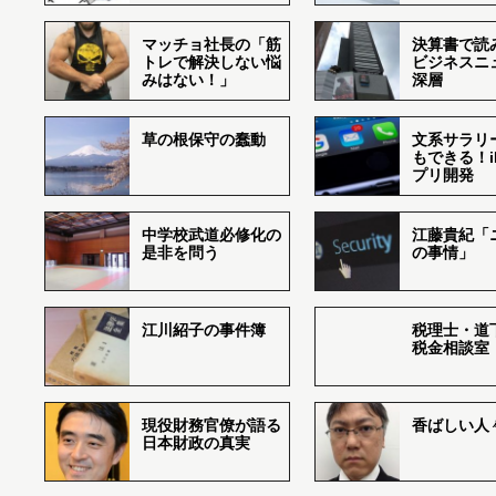
マッチョ社長の「筋
決算書で読
トレで解決しない悩
ビジネスニ
みはない！」
深層
草の根保守の蠢動
文系サラリ
もできる！i
プリ開発
中学校武道必修化の
江藤貴紀「
是非を問う
の事情」
江川紹子の事件簿
税理士・道
税金相談室
現役財務官僚が語る
香ばしい人々r
日本財政の真実