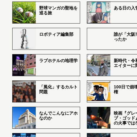
野球マンガの聖地を
ある日の入
巡る旅
ロボティア編集部
誰が「大阪
ったか
ラブホテルの地理学
新時代・令
エイターに
「風化」するカルト
100日で崩
問題
権
なんでこんなにアホ
映画『グレ
なのか
ブ・ゴッド
の火事では