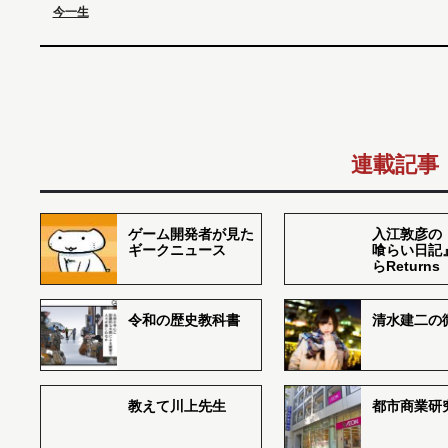
今一生
連載記事
ゲーム開発者が見た
入江敦彦の
ギークニュース
喰らい日記
らReturns
令和の歴史教科書
清水建二の
教えて川上先生
都市商業研