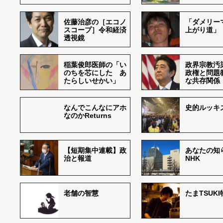
佐藤治彦の［エコノ
「ダメリー
スコープ］令和経済
上がり道」
透視鏡
稲葉俊郎医師の「い
政界宗教汚
のちを芯にした あ
政権と問題
たらしいせかい」
な共存関係
なんでこんなにアホ
史的ルッキ
なのかReturns
【短期集中連載】政
あなたの知
治と報道
NHK
老舗の智慧
たまTSUK