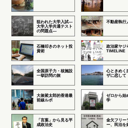
狙われた大学入試―
不動産執行
大学入学共通テスト
の問題点―
石橋叩きのネット投
政治家ヤジ
資術
TIMELINE
全国原子力・核施設
心ときめく
一挙訪問の旅
ザに恋して
大袈裟太郎的香港最
ゼロから始
前線ルポ
学
「言葉」から見る平
金欠フリー
成政治史
ー、民泊を