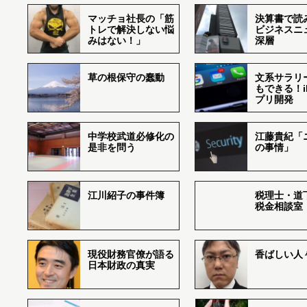
マッチョ社長の「筋
決算書で読
トレで解決しない悩
ビジネスニ
みはない！」
深層
草の根保守の蠢動
文系サラリ
もできる！i
プリ開発
中学校武道必修化の
江藤貴紀「
是非を問う
の事情」
江川紹子の事件簿
税理士・道
税金相談室
現役財務官僚が語る
香ばしい人々r
日本財政の真実