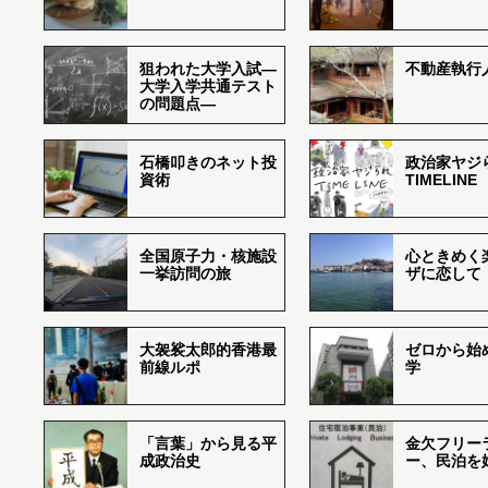
狙われた大学入試―
不動産執行
大学入学共通テスト
の問題点―
石橋叩きのネット投
政治家ヤジ
資術
TIMELINE
全国原子力・核施設
心ときめく
一挙訪問の旅
ザに恋して
大袈裟太郎的香港最
ゼロから始
前線ルポ
学
「言葉」から見る平
金欠フリー
成政治史
ー、民泊を