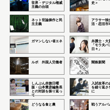
世界・デジタル権威
史＞
主義の台頭
ネット世論操作と民
アラサー独
主主義
活・恋活市
ガマンしない省エネ
弁護士・大
「モラ夫バ
日々」
ルポ 外国人労働者
闇株新聞
しんぶん赤旗日曜
入試改革の
版・山本豊彦編集長
を繰り返さ
との対談を振り返っ
に
て
どうなる食と農
戦うアルバム