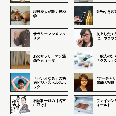
現役愛人が説く経済
栄光なき起
学
サラリーマンメンタ
炎上したく
リスト
は、やまや
あのサラリーマン漫
一般人の知
画をもう一度
「クスリ」
「パレオな男」の快
”アーチャリ
適ビジネスヘルスハ
麗華の視線
ック
石原壮一郎の【名言
ファイナン
に訊け】
ィールド