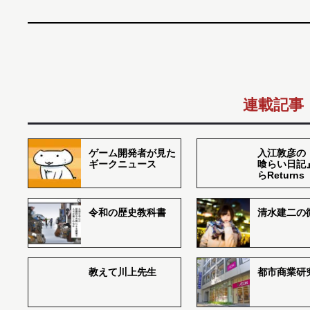
連載記事
ゲーム開発者が見た
入江敦彦の
ギークニュース
喰らい日記
らReturns
令和の歴史教科書
清水建二の
教えて川上先生
都市商業研