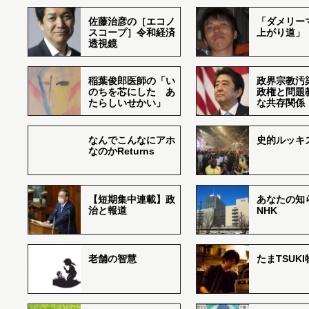
佐藤治彦の［エコノ
「ダメリー
スコープ］令和経済
上がり道」
透視鏡
稲葉俊郎医師の「い
政界宗教汚
のちを芯にした あ
政権と問題
たらしいせかい」
な共存関係
なんでこんなにアホ
史的ルッキ
なのかReturns
【短期集中連載】政
あなたの知
治と報道
NHK
老舗の智慧
たまTSUK