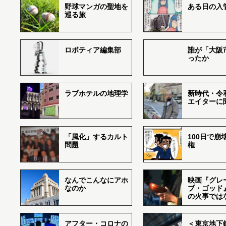
野球マンガの聖地を
ある日の入
巡る旅
ロボティア編集部
誰が「大阪
ったか
ラブホテルの地理学
新時代・令
エイターに
「風化」するカルト
100日で崩
問題
権
なんでこんなにアホ
映画『グレ
なのか
ブ・ゴッド
の火事では
アフター・コロナの
＜東京地下鉄