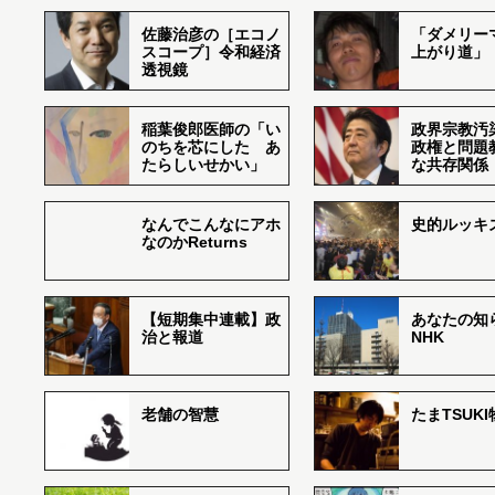
佐藤治彦の［エコノ
「ダメリー
スコープ］令和経済
上がり道」
透視鏡
稲葉俊郎医師の「い
政界宗教汚
のちを芯にした あ
政権と問題
たらしいせかい」
な共存関係
なんでこんなにアホ
史的ルッキ
なのかReturns
【短期集中連載】政
あなたの知
治と報道
NHK
老舗の智慧
たまTSUK