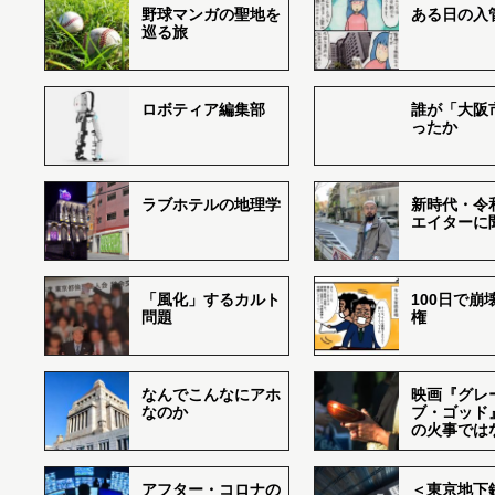
野球マンガの聖地を
ある日の入
巡る旅
ロボティア編集部
誰が「大阪
ったか
ラブホテルの地理学
新時代・令
エイターに
「風化」するカルト
100日で崩
問題
権
なんでこんなにアホ
映画『グレ
なのか
ブ・ゴッド
の火事では
アフター・コロナの
＜東京地下鉄