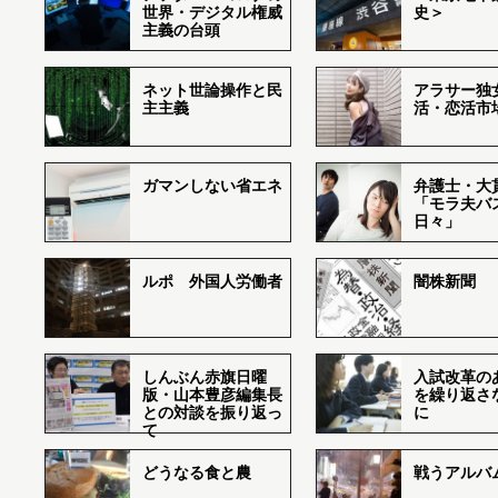
世界・デジタル権威
史＞
主義の台頭
ネット世論操作と民
アラサー独
主主義
活・恋活市
ガマンしない省エネ
弁護士・大
「モラ夫バ
日々」
ルポ 外国人労働者
闇株新聞
しんぶん赤旗日曜
入試改革の
版・山本豊彦編集長
を繰り返さ
との対談を振り返っ
に
て
どうなる食と農
戦うアルバム