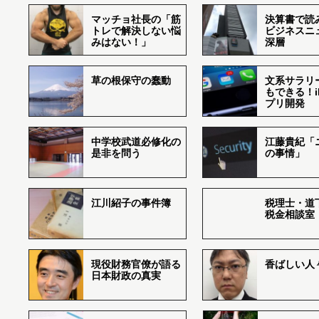
マッチョ社長の「筋
決算書で読
トレで解決しない悩
ビジネスニ
みはない！」
深層
草の根保守の蠢動
文系サラリ
もできる！i
プリ開発
中学校武道必修化の
江藤貴紀「
是非を問う
の事情」
江川紹子の事件簿
税理士・道
税金相談室
現役財務官僚が語る
香ばしい人々r
日本財政の真実