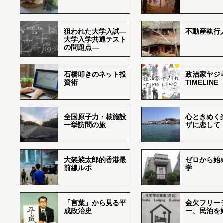
狙われた大学入試―
不動産執行
大学入学共通テスト
の問題点―
石橋叩きのネット投
政治家ヤジ
資術
TIMELINE
全国原子力・核施設
心ときめく
一挙訪問の旅
ザに恋して
大袈裟太郎的香港最
ゼロから始
前線ルポ
学
「言葉」から見る平
金欠フリー
成政治史
ー、民泊を