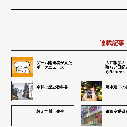
連載記事
ゲーム開発者が見た
入江敦彦の
ギークニュース
喰らい日記
らReturns
令和の歴史教科書
清水建二の
教えて川上先生
都市商業研