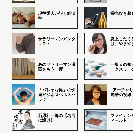
現役愛人が説く経済
栄光なき起
学
サラリーマンメンタ
炎上したく
リスト
は、やまや
あのサラリーマン漫
一般人の知
画をもう一度
「クスリ」
「パレオな男」の快
”アーチャリ
適ビジネスヘルスハ
麗華の視線
ック
石原壮一郎の【名言
ファイナン
に訊け】
ィールド