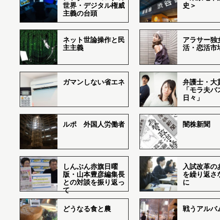
世界・デジタル権威
史＞
主義の台頭
ネット世論操作と民
アラサー独
主主義
活・恋活市
ガマンしない省エネ
弁護士・大
「モラ夫バ
日々」
ルポ 外国人労働者
闇株新聞
しんぶん赤旗日曜
入試改革の
版・山本豊彦編集長
を繰り返さ
との対談を振り返っ
に
て
どうなる食と農
戦うアルバム