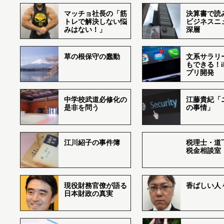
マッチョ社長の「筋
決算書で読
トレで解決しない悩
ビジネスニ
みはない！」
深層
草の根保守の蠢動
文系サラリ
もできる！i
プリ開発
中学校武道必修化の
江藤貴紀「
是非を問う
の事情」
江川紹子の事件簿
税理士・道
税金相談室
現役財務官僚が語る
香ばしい人々r
日本財政の真実