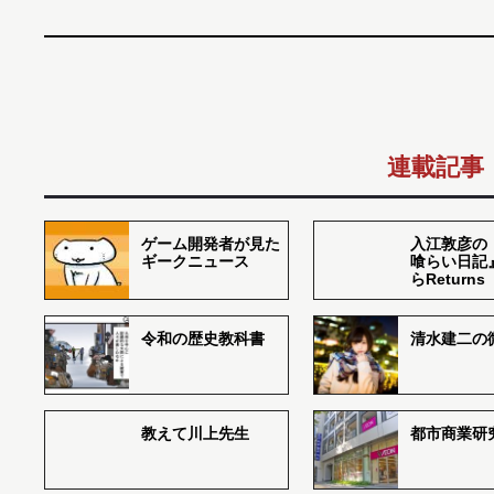
連載記事
ゲーム開発者が見た
入江敦彦の
ギークニュース
喰らい日記
らReturns
令和の歴史教科書
清水建二の
教えて川上先生
都市商業研