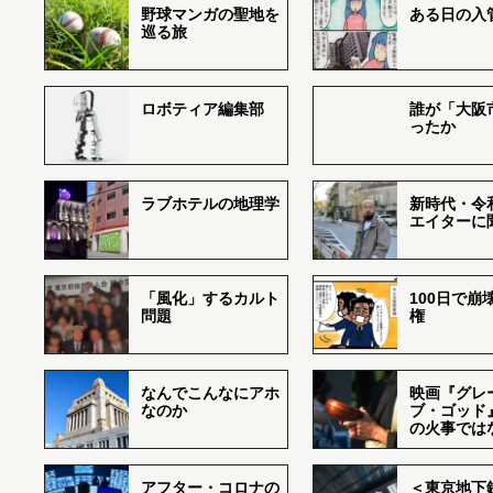
野球マンガの聖地を
ある日の入
巡る旅
ロボティア編集部
誰が「大阪
ったか
ラブホテルの地理学
新時代・令
エイターに
「風化」するカルト
100日で崩
問題
権
なんでこんなにアホ
映画『グレ
なのか
ブ・ゴッド
の火事では
アフター・コロナの
＜東京地下鉄