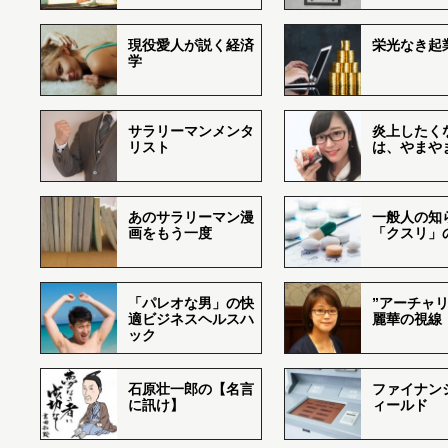
現役愛人が説く経済
栄光なき起
学
サラリーマンメンタ
炎上したく
リスト
は、やまや
あのサラリーマン漫
一般人の知
画をもう一度
「クスリ」
「パレオな男」の快
”アーチャリ
適ビジネスヘルスハ
麗華の視線
ック
石原壮一郎の【名言
ファイナン
に訊け】
ィールド