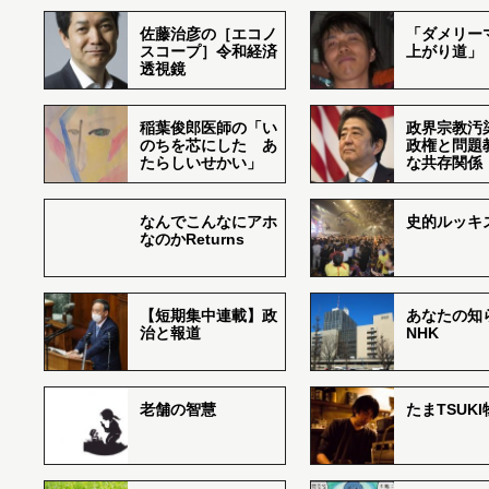
佐藤治彦の［エコノ
「ダメリー
スコープ］令和経済
上がり道」
透視鏡
稲葉俊郎医師の「い
政界宗教汚
のちを芯にした あ
政権と問題
たらしいせかい」
な共存関係
なんでこんなにアホ
史的ルッキ
なのかReturns
【短期集中連載】政
あなたの知
治と報道
NHK
老舗の智慧
たまTSUK