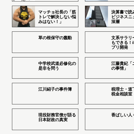
マッチョ社長の「筋
決算書で読
トレで解決しない悩
ビジネスニ
みはない！」
深層
草の根保守の蠢動
文系サラリ
もできる！i
プリ開発
中学校武道必修化の
江藤貴紀「
是非を問う
の事情」
江川紹子の事件簿
税理士・道
税金相談室
現役財務官僚が語る
香ばしい人々r
日本財政の真実