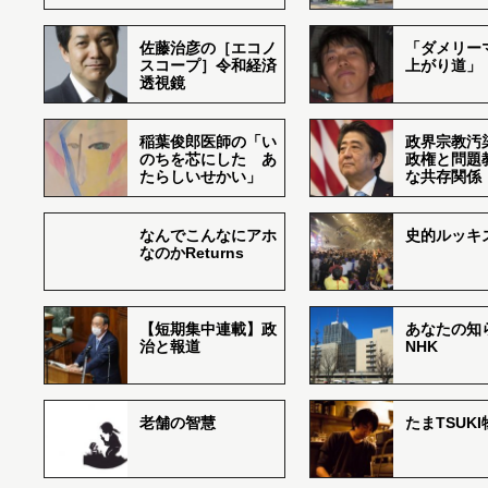
佐藤治彦の［エコノ
「ダメリー
スコープ］令和経済
上がり道」
透視鏡
稲葉俊郎医師の「い
政界宗教汚
のちを芯にした あ
政権と問題
たらしいせかい」
な共存関係
なんでこんなにアホ
史的ルッキ
なのかReturns
【短期集中連載】政
あなたの知
治と報道
NHK
老舗の智慧
たまTSUK