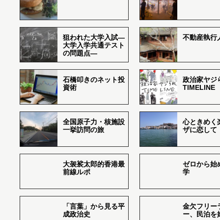
狙われた大学入試―
不動産執行
大学入学共通テスト
の問題点―
石橋叩きのネット投
政治家ヤジ
資術
TIMELINE
全国原子力・核施設
心ときめく
一挙訪問の旅
ザに恋して
大袈裟太郎的香港最
ゼロから始
前線ルポ
学
「言葉」から見る平
金欠フリー
成政治史
ー、民泊を