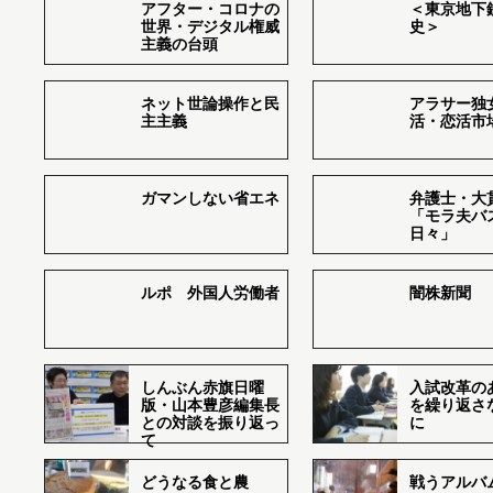
アフター・コロナの
＜東京地下鉄
世界・デジタル権威
史＞
主義の台頭
ネット世論操作と民
アラサー独
主主義
活・恋活市
ガマンしない省エネ
弁護士・大
「モラ夫バ
日々」
ルポ 外国人労働者
闇株新聞
しんぶん赤旗日曜
入試改革の
版・山本豊彦編集長
を繰り返さ
との対談を振り返っ
に
て
どうなる食と農
戦うアルバム