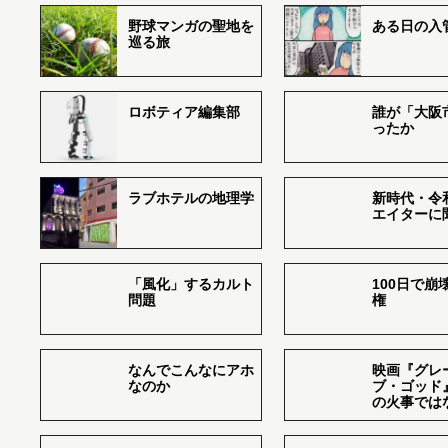
野球マンガの聖地を
ある日の入
巡る旅
ロボティア編集部
誰が「大阪
ったか
ラブホテルの地理学
新時代・令
エイターに
「風化」するカルト
100日で崩
問題
権
なんでこんなにアホ
映画『グレ
なのか
ブ・ゴッド
の火事では