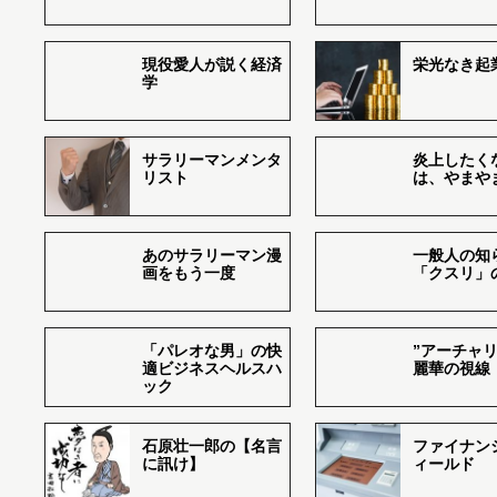
現役愛人が説く経済
栄光なき起
学
サラリーマンメンタ
炎上したく
リスト
は、やまや
あのサラリーマン漫
一般人の知
画をもう一度
「クスリ」
「パレオな男」の快
”アーチャリ
適ビジネスヘルスハ
麗華の視線
ック
石原壮一郎の【名言
ファイナン
に訊け】
ィールド