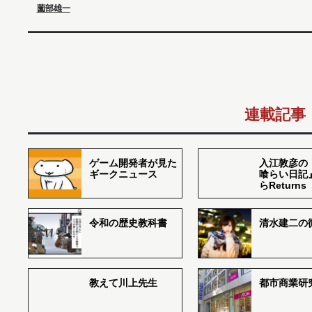
薗部雄一
連載記事
ゲーム開発者が見た
入江敦彦の
ギークニュース
喰らい日記
らReturns
令和の歴史教科書
清水建二の
教えて川上先生
都市商業研