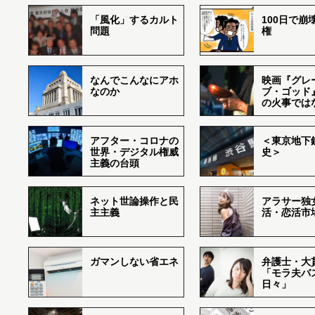
「風化」するカルト
100日で崩
問題
権
なんでこんなにアホ
映画『グレ
なのか
ブ・ゴッド
の火事では
アフター・コロナの
＜東京地下鉄
世界・デジタル権威
史＞
主義の台頭
ネット世論操作と民
アラサー独
主主義
活・恋活市
ガマンしない省エネ
弁護士・大
「モラ夫バ
日々」