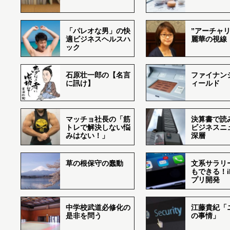
「パレオな男」の快
”アーチャリ
適ビジネスヘルスハ
麗華の視線
ック
石原壮一郎の【名言
ファイナン
に訊け】
ィールド
マッチョ社長の「筋
決算書で読
トレで解決しない悩
ビジネスニ
みはない！」
深層
草の根保守の蠢動
文系サラリ
もできる！i
プリ開発
中学校武道必修化の
江藤貴紀「
是非を問う
の事情」