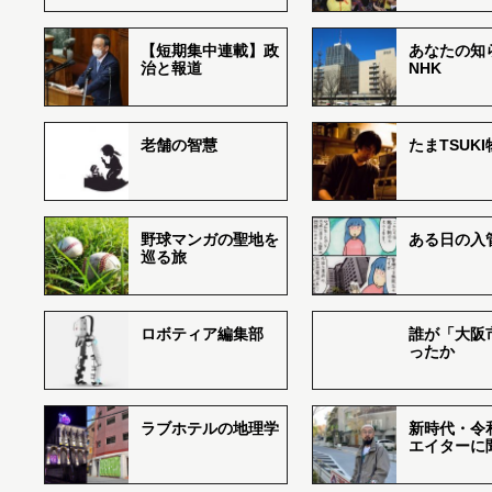
【短期集中連載】政
あなたの知
治と報道
NHK
老舗の智慧
たまTSUK
野球マンガの聖地を
ある日の入
巡る旅
ロボティア編集部
誰が「大阪
ったか
ラブホテルの地理学
新時代・令
エイターに