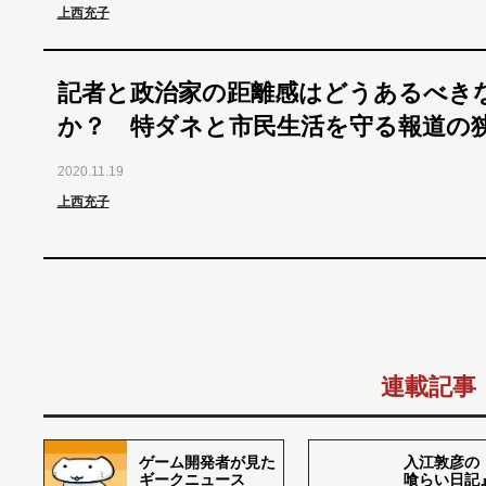
上西充子
記者と政治家の距離感はどうあるべき
か？ 特ダネと市民生活を守る報道の
2020.11.19
上西充子
連載記事
ゲーム開発者が見た
入江敦彦の
ギークニュース
喰らい日記