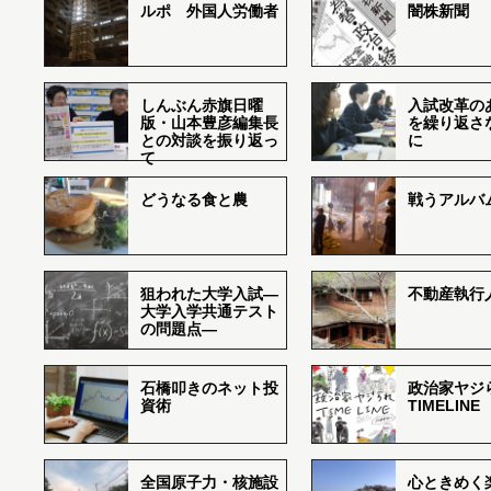
ルポ 外国人労働者
闇株新聞
しんぶん赤旗日曜
入試改革の
版・山本豊彦編集長
を繰り返さ
との対談を振り返っ
に
て
どうなる食と農
戦うアルバム
狙われた大学入試―
不動産執行
大学入学共通テスト
の問題点―
石橋叩きのネット投
政治家ヤジ
資術
TIMELINE
全国原子力・核施設
心ときめく