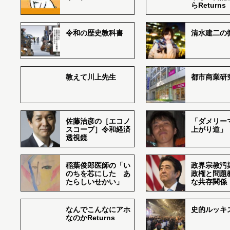
らReturns
令和の歴史教科書
清水建二の
教えて川上先生
都市商業研
佐藤治彦の［エコノ
「ダメリー
スコープ］令和経済
上がり道」
透視鏡
稲葉俊郎医師の「い
政界宗教汚
のちを芯にした あ
政権と問題
たらしいせかい」
な共存関係
なんでこんなにアホ
史的ルッキ
なのかReturns