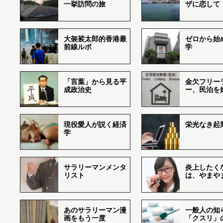
一挙訪問の旅
ザに恋して
大袈裟太郎的香港最
ゼロから始
前線ルポ
学
「言葉」から見る平
金欠フリー
成政治史
ー、民泊を
現役愛人が説く経済
栄光なき起
学
サラリーマンメンタ
炎上したく
リスト
は、やまや
あのサラリーマン漫
一般人の知
画をもう一度
「クスリ」