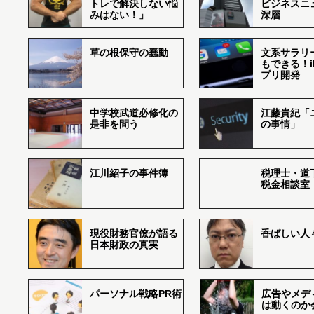
トレで解決しない悩
ビジネスニ
みはない！」
深層
草の根保守の蠢動
文系サラリ
もできる！i
プリ開発
中学校武道必修化の
江藤貴紀「
是非を問う
の事情」
江川紹子の事件簿
税理士・道
税金相談室
現役財務官僚が語る
香ばしい人々r
日本財政の真実
パーソナル戦略PR術
広告やメデ
は動くのか