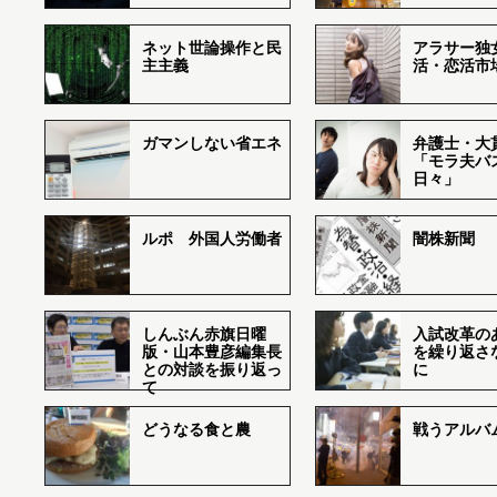
ネット世論操作と民
アラサー独
主主義
活・恋活市
ガマンしない省エネ
弁護士・大
「モラ夫バ
日々」
ルポ 外国人労働者
闇株新聞
しんぶん赤旗日曜
入試改革の
版・山本豊彦編集長
を繰り返さ
との対談を振り返っ
に
て
どうなる食と農
戦うアルバム