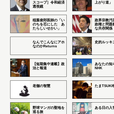
スコープ］令和経済
上がり道」
透視鏡
稲葉俊郎医師の「い
政界宗教汚
のちを芯にした あ
政権と問題
たらしいせかい」
な共存関係
なんでこんなにアホ
史的ルッキ
なのかReturns
【短期集中連載】政
あなたの知
治と報道
NHK
老舗の智慧
たまTSUK
野球マンガの聖地を
ある日の入
巡る旅