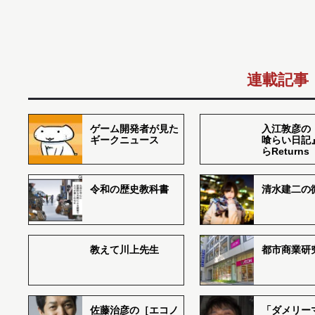
連載記事
ゲーム開発者が見た
入江敦彦の
ギークニュース
喰らい日記
らReturns
令和の歴史教科書
清水建二の
教えて川上先生
都市商業研
佐藤治彦の［エコノ
「ダメリー