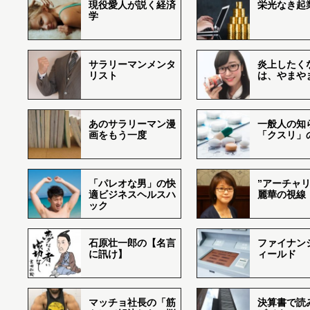
現役愛人が説く経済
栄光なき起
学
サラリーマンメンタ
炎上したく
リスト
は、やまや
あのサラリーマン漫
一般人の知
画をもう一度
「クスリ」
「パレオな男」の快
”アーチャリ
適ビジネスヘルスハ
麗華の視線
ック
石原壮一郎の【名言
ファイナン
に訊け】
ィールド
マッチョ社長の「筋
決算書で読