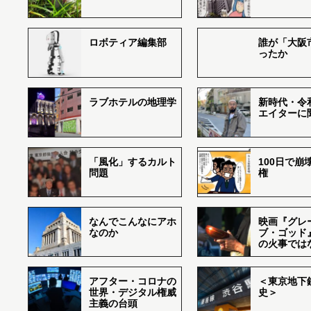
ロボティア編集部
誰が「大阪
ったか
ラブホテルの地理学
新時代・令
エイターに
「風化」するカルト
100日で崩
問題
権
なんでこんなにアホ
映画『グレ
なのか
ブ・ゴッド
の火事では
アフター・コロナの
＜東京地下鉄
世界・デジタル権威
史＞
主義の台頭