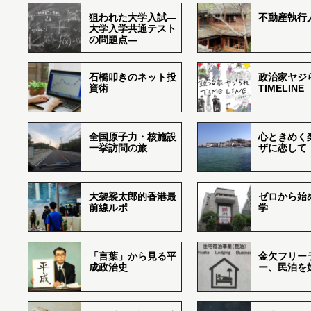
狙われた大学入試―
不動産執行
大学入学共通テスト
の問題点―
石橋叩きのネット投
政治家ヤジ
資術
TIMELINE
全国原子力・核施設
心ときめく
一挙訪問の旅
ザに恋して
大袈裟太郎的香港最
ゼロから始
前線ルポ
学
「言葉」から見る平
金欠フリー
成政治史
ー、民泊を