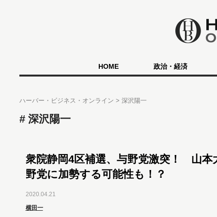
HOME
政治・経済
ハーバー・ビジネス・オンライン
深沢陽一
深沢陽一
衆院静岡4区補選、与野党激突！ 山本
野党に加勢する可能性も！？
2020.04.21
横田一