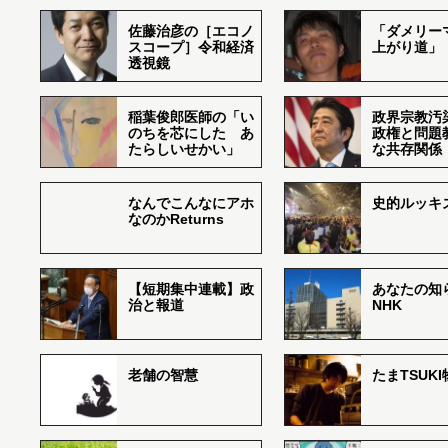
佐藤治彦の［エコノ
「ダメリー
スコープ］令和経済
上がり道」
透視鏡
稲葉俊郎医師の「い
政界宗教汚
のちを芯にした あ
政権と問題
たらしいせかい」
な共存関係
なんでこんなにアホ
史的ルッキ
なのかReturns
【短期集中連載】政
あなたの知
治と報道
NHK
老舗の智慧
たまTSUK