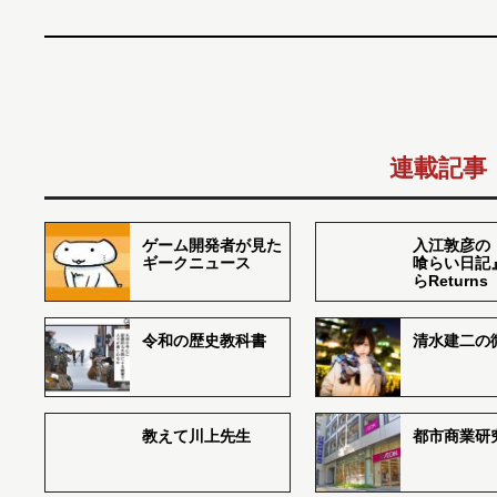
連載記事
ゲーム開発者が見た
入江敦彦の
ギークニュース
喰らい日記
らReturns
令和の歴史教科書
清水建二の
教えて川上先生
都市商業研