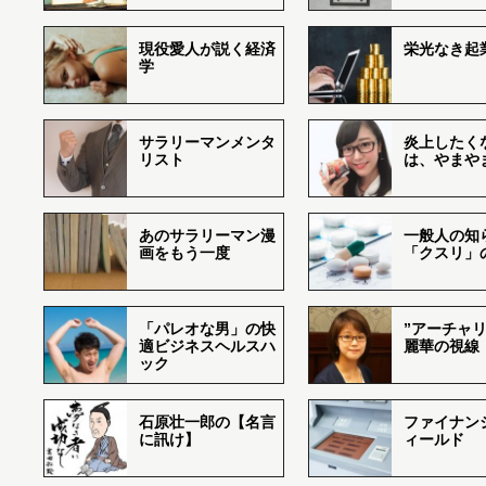
現役愛人が説く経済
栄光なき起
学
サラリーマンメンタ
炎上したく
リスト
は、やまや
あのサラリーマン漫
一般人の知
画をもう一度
「クスリ」
「パレオな男」の快
”アーチャリ
適ビジネスヘルスハ
麗華の視線
ック
石原壮一郎の【名言
ファイナン
に訊け】
ィールド