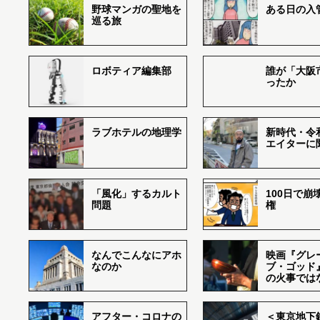
野球マンガの聖地を
ある日の入
巡る旅
ロボティア編集部
誰が「大阪
ったか
ラブホテルの地理学
新時代・令
エイターに
「風化」するカルト
100日で崩
問題
権
なんでこんなにアホ
映画『グレ
なのか
ブ・ゴッド
の火事では
アフター・コロナの
＜東京地下鉄