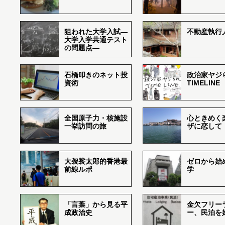
狙われた大学入試―
不動産執行
大学入学共通テスト
の問題点―
石橋叩きのネット投
政治家ヤジ
資術
TIMELINE
全国原子力・核施設
心ときめく
一挙訪問の旅
ザに恋して
大袈裟太郎的香港最
ゼロから始
前線ルポ
学
「言葉」から見る平
金欠フリー
成政治史
ー、民泊を