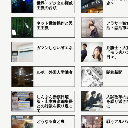
世界・デジタル権威
史＞
主義の台頭
ネット世論操作と民
アラサー独
主主義
活・恋活市
ガマンしない省エネ
弁護士・大
「モラ夫バ
日々」
ルポ 外国人労働者
闇株新聞
しんぶん赤旗日曜
入試改革の
版・山本豊彦編集長
を繰り返さ
との対談を振り返っ
に
て
どうなる食と農
戦うアルバム