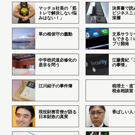
マッチョ社長の「筋
決算書で読
トレで解決しない悩
ビジネスニ
みはない！」
深層
草の根保守の蠢動
文系サラリ
もできる！i
プリ開発
中学校武道必修化の
江藤貴紀「
是非を問う
の事情」
江川紹子の事件簿
税理士・道
税金相談室
現役財務官僚が語る
香ばしい人々r
日本財政の真実