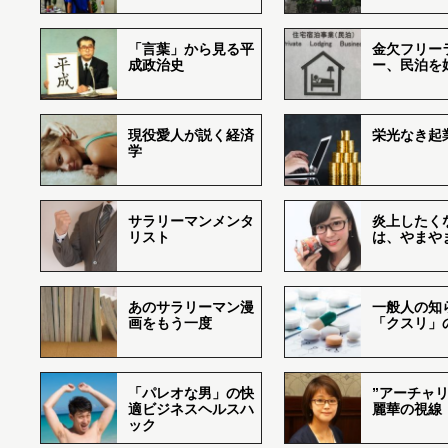
「言葉」から見る平
金欠フリー
成政治史
ー、民泊を
現役愛人が説く経済
栄光なき起
学
サラリーマンメンタ
炎上したく
リスト
は、やまや
あのサラリーマン漫
一般人の知
画をもう一度
「クスリ」
「パレオな男」の快
”アーチャリ
適ビジネスヘルスハ
麗華の視線
ック