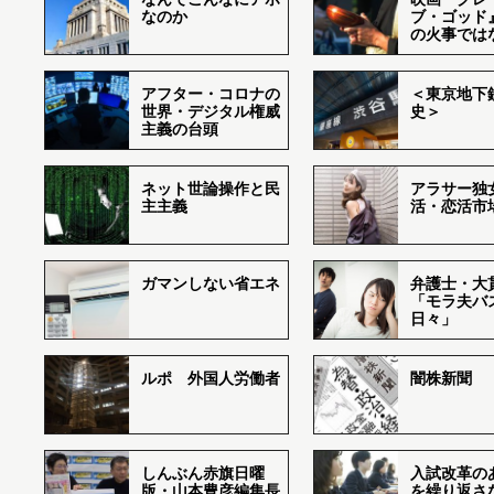
なのか
ブ・ゴッド
の火事では
アフター・コロナの
＜東京地下鉄
世界・デジタル権威
史＞
主義の台頭
ネット世論操作と民
アラサー独
主主義
活・恋活市
ガマンしない省エネ
弁護士・大
「モラ夫バ
日々」
ルポ 外国人労働者
闇株新聞
しんぶん赤旗日曜
入試改革の
版・山本豊彦編集長
を繰り返さ