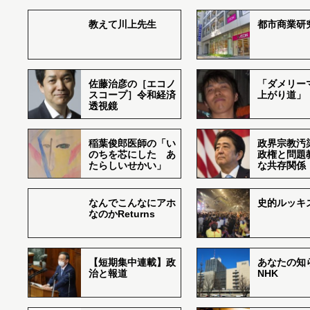
教えて川上先生
都市商業研
佐藤治彦の［エコノ
「ダメリー
スコープ］令和経済
上がり道」
透視鏡
稲葉俊郎医師の「い
政界宗教汚
のちを芯にした あ
政権と問題
たらしいせかい」
な共存関係
なんでこんなにアホ
史的ルッキ
なのかReturns
【短期集中連載】政
あなたの知
治と報道
NHK