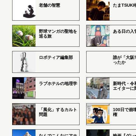
老舗の智慧
たまTSUK
野球マンガの聖地を
ある日の入
巡る旅
ロボティア編集部
誰が「大阪
ったか
ラブホテルの地理学
新時代・令
エイターに
「風化」するカルト
100日で崩
問題
権
なんでこんなにアホ
映画『グレ