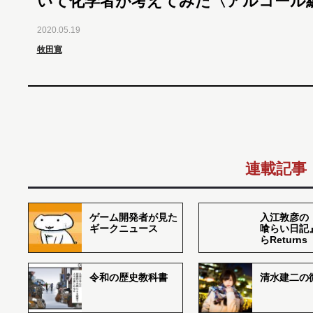
いて化学者が考えてみた〈アルコール
2020.05.19
牧田寛
連載記事
ゲーム開発者が見た
入江敦彦の
ギークニュース
喰らい日記
らReturns
令和の歴史教科書
清水建二の