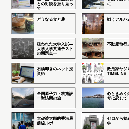
との対談を振り返っ
に
て
どうなる食と農
戦うアルバム
狙われた大学入試―
不動産執行
大学入学共通テスト
の問題点―
石橋叩きのネット投
政治家ヤジ
資術
TIMELINE
全国原子力・核施設
心ときめく
一挙訪問の旅
ザに恋して
大袈裟太郎的香港最
ゼロから始
前線ルポ
学