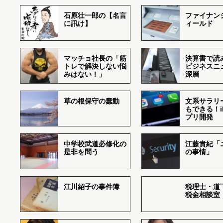
石原壮一郎の【名言
ファイナン
に訊け】
ィールド
マッチョ社長の「筋
決算書で読
トレで解決しない悩
ビジネスニ
みはない！」
深層
草の根保守の蠢動
文系サラリ
もできる！i
プリ開発
中学校武道必修化の
江藤貴紀「
是非を問う
の事情」
江川紹子の事件簿
税理士・道
税金相談室