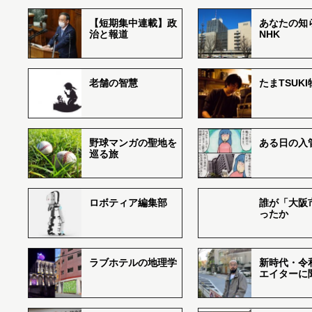
【短期集中連載】政
あなたの知
治と報道
NHK
老舗の智慧
たまTSUK
野球マンガの聖地を
ある日の入
巡る旅
ロボティア編集部
誰が「大阪
ったか
ラブホテルの地理学
新時代・令
エイターに