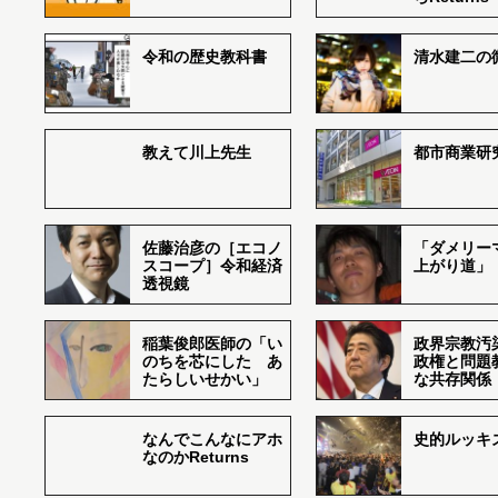
令和の歴史教科書
清水建二の
教えて川上先生
都市商業研
佐藤治彦の［エコノ
「ダメリー
スコープ］令和経済
上がり道」
透視鏡
稲葉俊郎医師の「い
政界宗教汚
のちを芯にした あ
政権と問題
たらしいせかい」
な共存関係
なんでこんなにアホ
史的ルッキ
なのかReturns