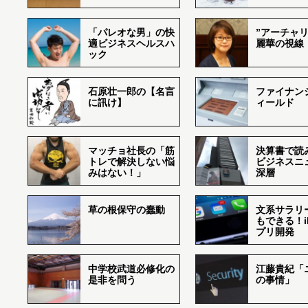
「パレオな男」の快
”アーチャリ
適ビジネスヘルスハ
麗華の視線
ック
石原壮一郎の【名言
ファイナン
に訊け】
ィールド
マッチョ社長の「筋
決算書で読
トレで解決しない悩
ビジネスニ
みはない！」
深層
草の根保守の蠢動
文系サラリ
もできる！i
プリ開発
中学校武道必修化の
江藤貴紀「
是非を問う
の事情」