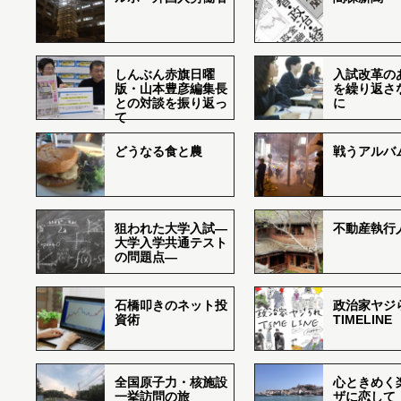
しんぶん赤旗日曜
入試改革の
版・山本豊彦編集長
を繰り返さ
との対談を振り返っ
に
て
どうなる食と農
戦うアルバム
狙われた大学入試―
不動産執行
大学入学共通テスト
の問題点―
石橋叩きのネット投
政治家ヤジ
資術
TIMELINE
全国原子力・核施設
心ときめく
一挙訪問の旅
ザに恋して