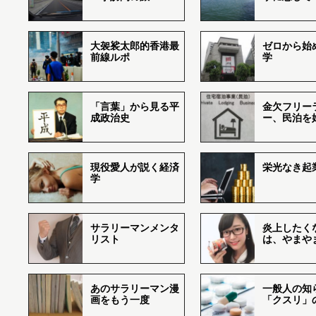
大袈裟太郎的香港最
ゼロから始
前線ルポ
学
「言葉」から見る平
金欠フリー
成政治史
ー、民泊を
現役愛人が説く経済
栄光なき起
学
サラリーマンメンタ
炎上したく
リスト
は、やまや
あのサラリーマン漫
一般人の知
画をもう一度
「クスリ」