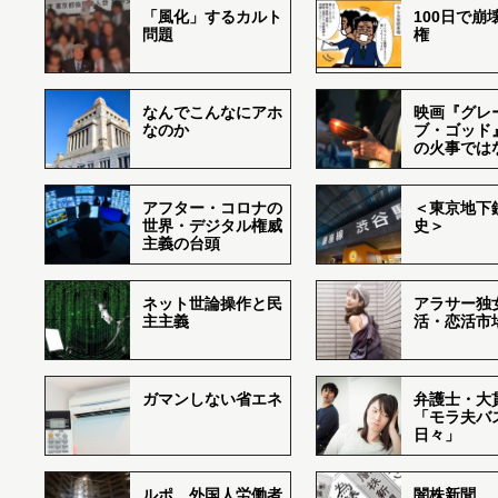
「風化」するカルト
100日で崩
問題
権
なんでこんなにアホ
映画『グレ
なのか
ブ・ゴッド
の火事では
アフター・コロナの
＜東京地下鉄
世界・デジタル権威
史＞
主義の台頭
ネット世論操作と民
アラサー独
主主義
活・恋活市
ガマンしない省エネ
弁護士・大
「モラ夫バ
日々」
ルポ 外国人労働者
闇株新聞