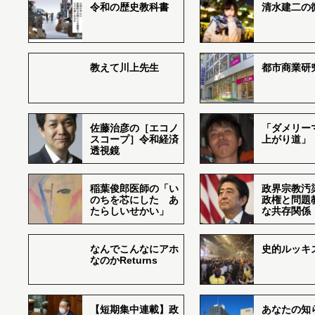
令和の歴史教科書
清水建二の
教えて川上先生
都市商業研
佐藤治彦の［エコノ
「ダメリー
スコープ］令和経済
上がり道」
透視鏡
稲葉俊郎医師の「い
政界宗教汚
のちを芯にした あ
政権と問題
たらしいせかい」
な共存関係
なんでこんなにアホ
史的ルッキ
なのかReturns
【短期集中連載】政
あなたの知