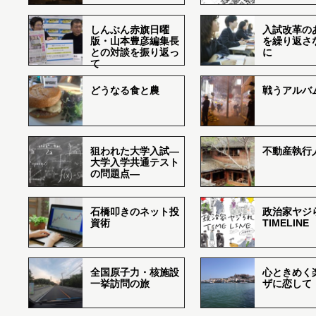
しんぶん赤旗日曜
入試改革の
版・山本豊彦編集長
を繰り返さ
との対談を振り返っ
に
て
どうなる食と農
戦うアルバム
狙われた大学入試―
不動産執行
大学入学共通テスト
の問題点―
石橋叩きのネット投
政治家ヤジ
資術
TIMELINE
全国原子力・核施設
心ときめく
一挙訪問の旅
ザに恋して