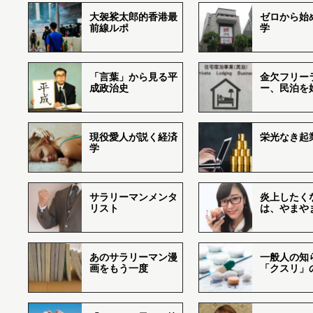
大袈裟太郎的香港最
ゼロから始
前線ルポ
学
「言葉」から見る平
金欠フリー
成政治史
ー、民泊を
現役愛人が説く経済
栄光なき起
学
サラリーマンメンタ
炎上したく
リスト
は、やまや
あのサラリーマン漫
一般人の知
画をもう一度
「クスリ」