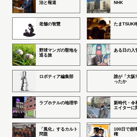
治と報道
NHK
老舗の智慧
たまTSUK
野球マンガの聖地を
ある日の入
巡る旅
ロボティア編集部
誰が「大阪
ったか
ラブホテルの地理学
新時代・令
エイターに
「風化」するカルト
100日で崩
問題
権