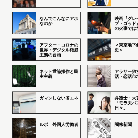
なんでこんなにアホ
映画『グレ
なのか
ブ・ゴッド
の火事では
アフター・コロナの
＜東京地下鉄
世界・デジタル権威
史＞
主義の台頭
ネット世論操作と民
アラサー独
主主義
活・恋活市
ガマンしない省エネ
弁護士・大
「モラ夫バ
日々」
ルポ 外国人労働者
闇株新聞