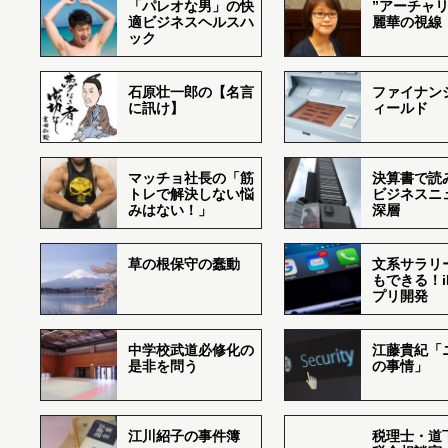
「パレオな男」の快
”アーチャリ
適ビジネスヘルスハ
麗華の視線
ック
石原壮一郎の【名言
ファイナン
に訊け】
ィールド
マッチョ社長の「筋
決算書で読
トレで解決しない悩
ビジネスニ
みはない！」
深層
草の根保守の蠢動
文系サラリ
もできる！i
プリ開発
中学校武道必修化の
江藤貴紀「
是非を問う
の事情」
江川紹子の事件簿
税理士・道