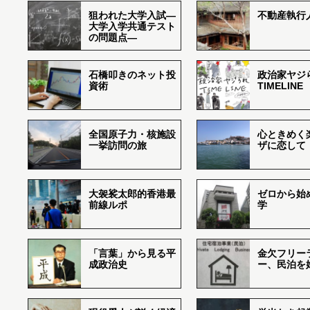
狙われた大学入試―
不動産執行
大学入学共通テスト
の問題点―
石橋叩きのネット投
政治家ヤジ
資術
TIMELINE
全国原子力・核施設
心ときめく
一挙訪問の旅
ザに恋して
大袈裟太郎的香港最
ゼロから始
前線ルポ
学
「言葉」から見る平
金欠フリー
成政治史
ー、民泊を