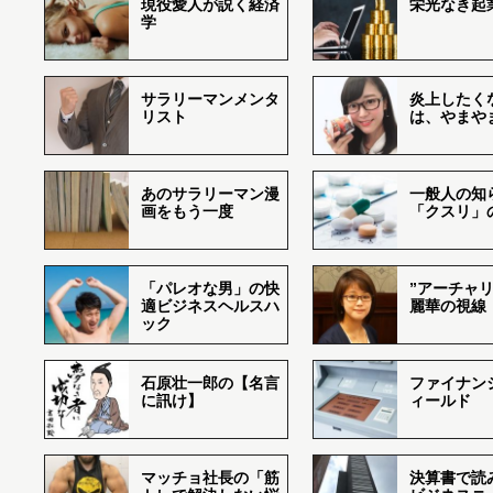
現役愛人が説く経済
栄光なき起
学
サラリーマンメンタ
炎上したく
リスト
は、やまや
あのサラリーマン漫
一般人の知
画をもう一度
「クスリ」
「パレオな男」の快
”アーチャリ
適ビジネスヘルスハ
麗華の視線
ック
石原壮一郎の【名言
ファイナン
に訊け】
ィールド
マッチョ社長の「筋
決算書で読