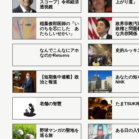
スコープ］令和経済
上がり道」
透視鏡
稲葉俊郎医師の「い
政界宗教汚
のちを芯にした あ
政権と問題
たらしいせかい」
な共存関係
なんでこんなにアホ
史的ルッキ
なのかReturns
【短期集中連載】政
あなたの知
治と報道
NHK
老舗の智慧
たまTSUK
野球マンガの聖地を
ある日の入
巡る旅