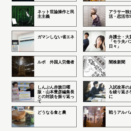
ネット世論操作と民
アラサー独
主主義
活・恋活市
ガマンしない省エネ
弁護士・大
「モラ夫バ
日々」
ルポ 外国人労働者
闇株新聞
しんぶん赤旗日曜
入試改革の
版・山本豊彦編集長
を繰り返さ
との対談を振り返っ
に
て
どうなる食と農
戦うアルバム