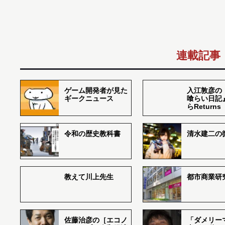
連載記事
ゲーム開発者が見た
入江敦彦の
ギークニュース
喰らい日記
らReturns
令和の歴史教科書
清水建二の
教えて川上先生
都市商業研
佐藤治彦の［エコノ
「ダメリー