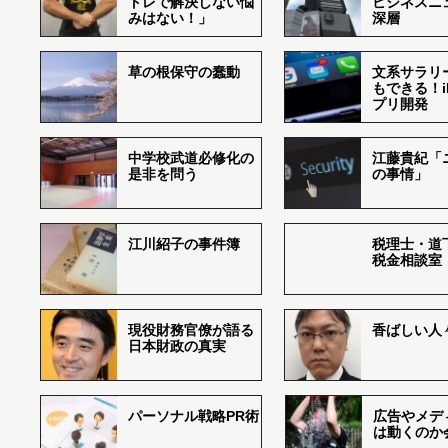
トレで解決しない悩
ビジネスニ
みはない！」
深層
草の根保守の蠢動
文系サラリ
もできる！i
プリ開発
中学校武道必修化の
江藤貴紀「
是非を問う
の事情」
江川紹子の事件簿
税理士・道
税金相談室
現役財務官僚が語る
香ばしい人々r
日本財政の真実
パーソナル戦略PR術
広告やメデ
は動くのか