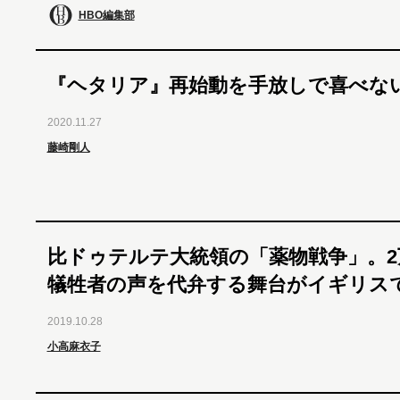
HBO編集部
『ヘタリア』再始動を手放しで喜べな
2020.11.27
藤崎剛人
比ドゥテルテ大統領の「薬物戦争」。2
犠牲者の声を代弁する舞台がイギリス
2019.10.28
小高麻衣子