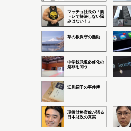
マッチョ社長の「筋
トレで解決しない悩
みはない！」
草の根保守の蠢動
中学校武道必修化の
是非を問う
江川紹子の事件簿
現役財務官僚が語る
日本財政の真実