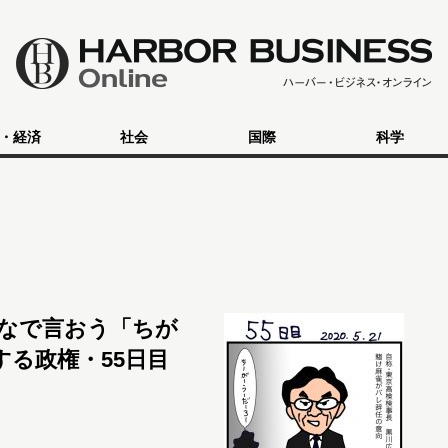
・経済
社会
国際
科学
なで言おう「ちが
する政権・55日目