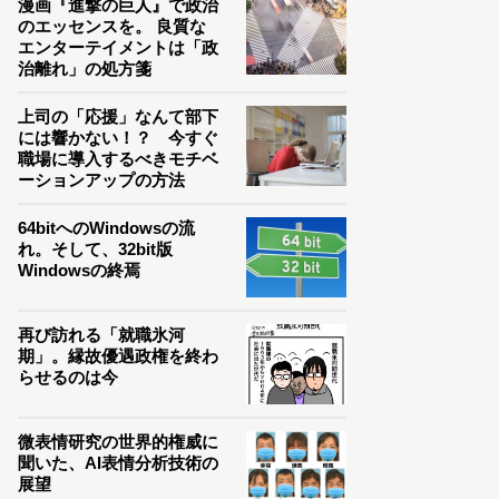
漫画『進撃の巨人』で政治
のエッセンスを。 良質な
エンターテイメントは「政
治離れ」の処方箋
上司の「応援」なんて部下
には響かない！？ 今すぐ
職場に導入するべきモチベ
ーションアップの方法
64bitへのWindowsの流
れ。そして、32bit版
Windowsの終焉
再び訪れる「就職氷河
期」。縁故優遇政権を終わ
らせるのは今
微表情研究の世界的権威に
聞いた、AI表情分析技術の
展望