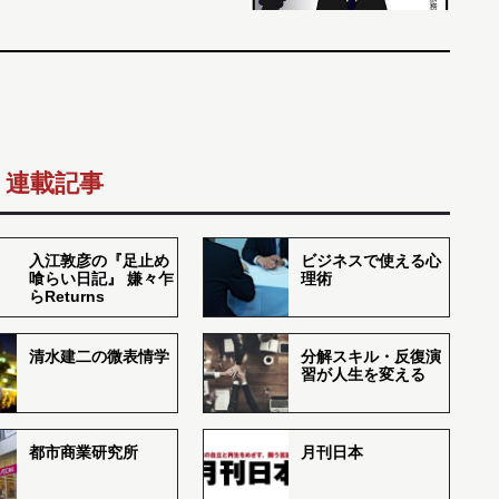
連載記事
入江敦彦の『足止め
ビジネスで使える心
喰らい日記』 嫌々乍
理術
らReturns
清水建二の微表情学
分解スキル・反復演
習が人生を変える
都市商業研究所
月刊日本