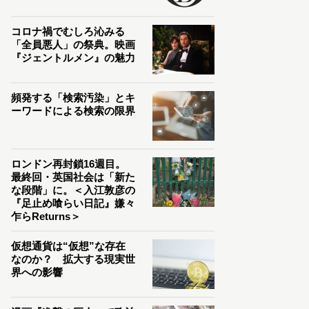
コロナ禍でむしろ沁みる
「全員悪人」の祭典。映画
『ジェントルメン』の魅力
頻発する「検索汚染」とキ
ーワードによる検索の限界
ロンドン再封鎖16週目。
最終回・英国社会は「新た
な段階」に。＜入江敦彦の
『足止め喰らい日記』嫌々
乍らReturns＞
仮想通貨は“仮想”な存在
なのか？ 拡大する現実世
界への影響