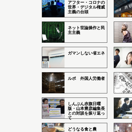
アフター・コロナの
世界・デジタル権威
主義の台頭
ネット世論操作と民
主主義
ガマンしない省エネ
ルポ 外国人労働者
しんぶん赤旗日曜
版・山本豊彦編集長
との対談を振り返っ
て
どうなる食と農