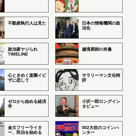
不動産執行人は見た
日本の情報機関の政
治化
政治家ヤジられ
越境厨師の肖像
TIMELINE
心ときめく楽園イビ
サラリーマン文化時
ザに恋して
評
ゼロから始める経済
小沢一郎ロングイン
学
タビュー
金欠フリーライタ
502大佐のコインハ
ー、民泊を始める
ンター