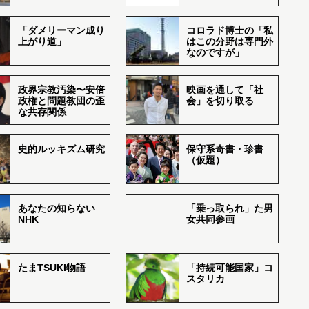
「ダメリーマン成り
コロラド博士の「私
上がり道」
はこの分野は専門外
なのですが」
政界宗教汚染〜安倍
映画を通して「社
政権と問題教団の歪
会」を切り取る
な共存関係
史的ルッキズム研究
保守系奇書・珍書
（仮題）
あなたの知らない
「乗っ取られ」た男
NHK
女共同参画
たまTSUKI物語
「持続可能国家」コ
スタリカ