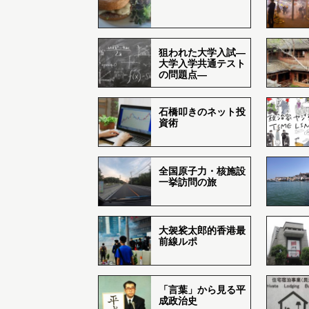
狙われた大学入試―
大学入学共通テスト
の問題点―
石橋叩きのネット投
資術
全国原子力・核施設
一挙訪問の旅
大袈裟太郎的香港最
前線ルポ
「言葉」から見る平
成政治史