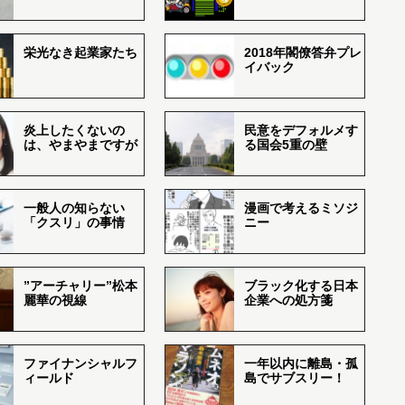
栄光なき起業家たち
2018年閣僚答弁プレ
イバック
炎上したくないの
民意をデフォルメす
は、やまやまですが
る国会5重の壁
一般人の知らない
漫画で考えるミソジ
「クスリ」の事情
ニー
”アーチャリー”松本
ブラック化する日本
麗華の視線
企業への処方箋
ファイナンシャルフ
一年以内に離島・孤
ィールド
島でサブスリー！