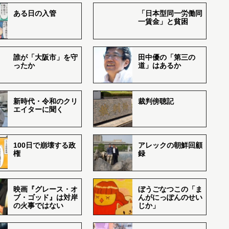
ある日の入管
「日本型同一労働同
一賃金」と貧困
誰が「大阪市」を守
田中優の「第三の
ったか
道」はあるか
新時代・令和のクリ
裁判傍聴記
エイターに聞く
100日で崩壊する政
アレックの朝鮮回顧
権
録
映画『グレース・オ
ぼうごなつこの「ま
ブ・ゴッド』は対岸
んがにっぽんのせい
の火事ではない
じか」