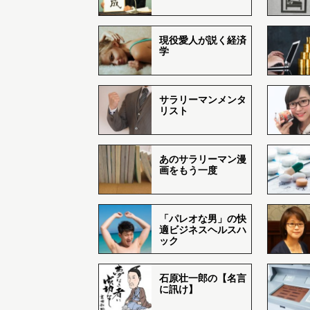
現役愛人が説く経済
学
サラリーマンメンタ
リスト
あのサラリーマン漫
画をもう一度
「パレオな男」の快
適ビジネスヘルスハ
ック
石原壮一郎の【名言
に訊け】