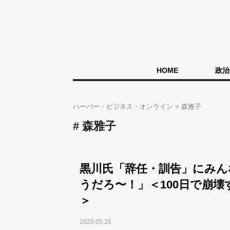
HOME
政治
ハーバー・ビジネス・オンライン
森雅子
森雅子
黒川氏「辞任・訓告」にみん
うだろ〜！」＜100日で崩壊
＞
2020.05.26