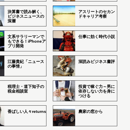
決算書で読み解く、
アスリートのセカン
ビジネスニュースの
ドキャリア考察
深層
文系サラリーマンで
仕事に効く時代小説
もできる！iPhoneア
プリ開発
江藤貴紀「ニュース
深読みビジネス書評
の事情」
税理士・道下知子の
投資で稼ぐ力～男に
税金相談室
依存しない力を身に
つける
香ばしい人々returns
農家の窓から