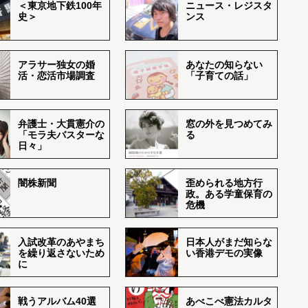
＜東京地下鉄100年
ニュース・レジスタ
史＞
ンス
アラサー独女の婚
あなたの知らない
活・恋活市場調査
「子育ての話」
弁護士・大貫憲介の
窓の外を見つめてみ
「モラ夫バスターな
る
日々」
闇株新聞
歪められる地方行
政。ある学童保育の
危機
入試改革のあやまち
日本人がまだ知らな
を繰り返さないため
い香港デモの実像
に
戦うアルバム40選
あべこべ憲法カルタ