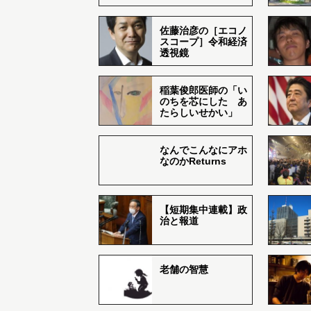
佐藤治彦の［エコノ
スコープ］令和経済
透視鏡
稲葉俊郎医師の「い
のちを芯にした あ
たらしいせかい」
なんでこんなにアホ
なのかReturns
【短期集中連載】政
治と報道
老舗の智慧