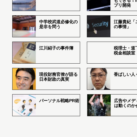
もできる！i
プリ開発
中学校武道必修化の
江藤貴紀「
是非を問う
の事情」
江川紹子の事件簿
税理士・道
税金相談室
現役財務官僚が語る
香ばしい人々r
日本財政の真実
パーソナル戦略PR術
広告やメデ
は動くのか