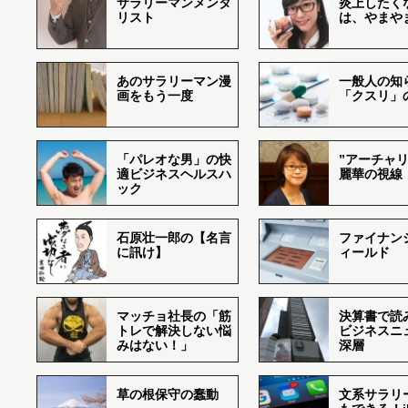
サラリーマンメンタ
炎上したく
リスト
は、やまや
あのサラリーマン漫
一般人の知
画をもう一度
「クスリ」
「パレオな男」の快
”アーチャリ
適ビジネスヘルスハ
麗華の視線
ック
石原壮一郎の【名言
ファイナン
に訊け】
ィールド
マッチョ社長の「筋
決算書で読
トレで解決しない悩
ビジネスニ
みはない！」
深層
草の根保守の蠢動
文系サラリ