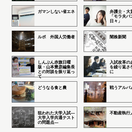
ガマンしない省エネ
弁護士・大
「モラ夫バ
日々」
ルポ 外国人労働者
闇株新聞
しんぶん赤旗日曜
入試改革の
版・山本豊彦編集長
を繰り返さ
との対談を振り返っ
に
て
どうなる食と農
戦うアルバム
狙われた大学入試―
不動産執行
大学入学共通テスト
の問題点―