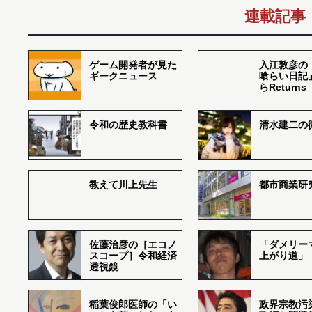
連載記事
ゲーム開発者が見た
入江敦彦の
ギークニュース
喰らい日記
らReturns
令和の歴史教科書
清水建二の
教えて川上先生
都市商業研
佐藤治彦の［エコノ
「ダメリー
スコープ］令和経済
上がり道」
透視鏡
稲葉俊郎医師の「い
政界宗教汚