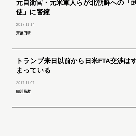
元自衛官・元米軍人らが北朝鮮への「
使」に警鐘
2017.11.14
斉藤円華
トランプ来日以前から日米FTA交渉は
まっている
2017.11.07
細川昌彦