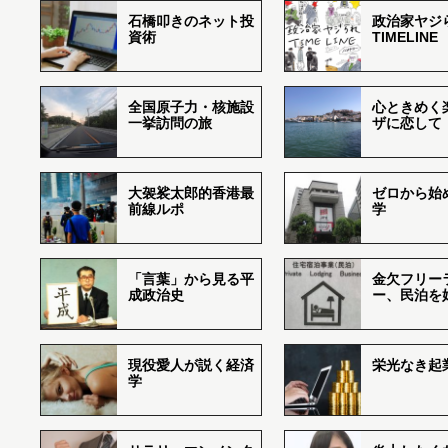
石橋叩きのネット投
政治家ヤジ
資術
TIMELINE
全国原子力・核施設
心ときめく
一挙訪問の旅
ザに恋して
大袈裟太郎的香港最
ゼロから始
前線ルポ
学
「言葉」から見る平
金欠フリー
成政治史
ー、民泊を
現役愛人が説く経済
栄光なき起
学