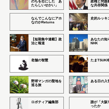
のちを芯にした あ
政権と問題
たらしいせかい」
な共存関係
なんでこんなにアホ
史的ルッキ
なのかReturns
【短期集中連載】政
あなたの知
治と報道
NHK
老舗の智慧
たまTSUK
野球マンガの聖地を
ある日の入
巡る旅
ロボティア編集部
誰が「大阪
ったか