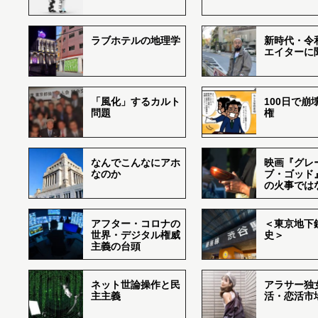
ラブホテルの地理学
新時代・令
エイターに
「風化」するカルト
100日で崩
問題
権
なんでこんなにアホ
映画『グレ
なのか
ブ・ゴッド
の火事では
アフター・コロナの
＜東京地下鉄
世界・デジタル権威
史＞
主義の台頭
ネット世論操作と民
アラサー独
主主義
活・恋活市