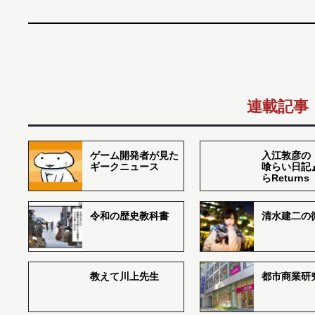
連載記事
ゲーム開発者が見た
入江敦彦の
ギークニュース
喰らい日記
らReturns
令和の歴史教科書
清水建二の
教えて川上先生
都市商業研