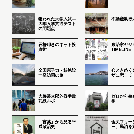
狙われた大学入試―
不動産執行
大学入学共通テスト
の問題点―
石橋叩きのネット投
政治家ヤジ
資術
TIMELINE
全国原子力・核施設
心ときめく
一挙訪問の旅
ザに恋して
大袈裟太郎的香港最
ゼロから始
前線ルポ
学
「言葉」から見る平
金欠フリー
成政治史
ー、民泊を