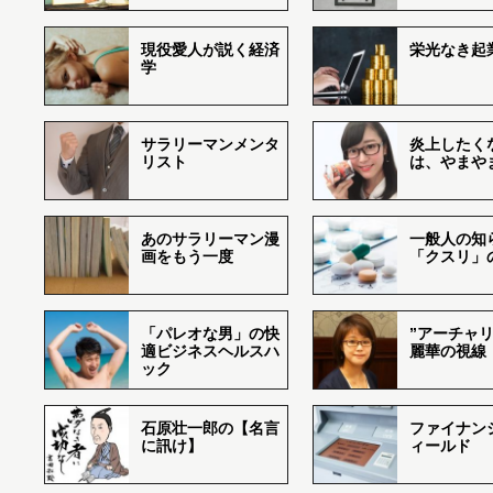
現役愛人が説く経済
栄光なき起
学
サラリーマンメンタ
炎上したく
リスト
は、やまや
あのサラリーマン漫
一般人の知
画をもう一度
「クスリ」
「パレオな男」の快
”アーチャリ
適ビジネスヘルスハ
麗華の視線
ック
石原壮一郎の【名言
ファイナン
に訊け】
ィールド