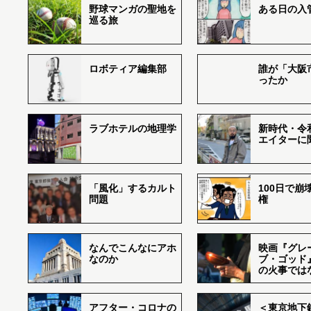
野球マンガの聖地を
ある日の入
巡る旅
ロボティア編集部
誰が「大阪
ったか
ラブホテルの地理学
新時代・令
エイターに
「風化」するカルト
100日で崩
問題
権
なんでこんなにアホ
映画『グレ
なのか
ブ・ゴッド
の火事では
アフター・コロナの
＜東京地下鉄