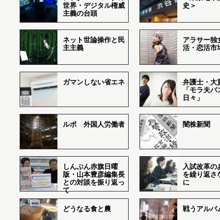
世界・デジタル権威
史＞
主義の台頭
ネット世論操作と民
アラサー独
主主義
活・恋活市
ガマンしない省エネ
弁護士・大
「モラ夫バ
日々」
ルポ 外国人労働者
闇株新聞
しんぶん赤旗日曜
入試改革の
版・山本豊彦編集長
を繰り返さ
との対談を振り返っ
に
て
どうなる食と農
戦うアルバム