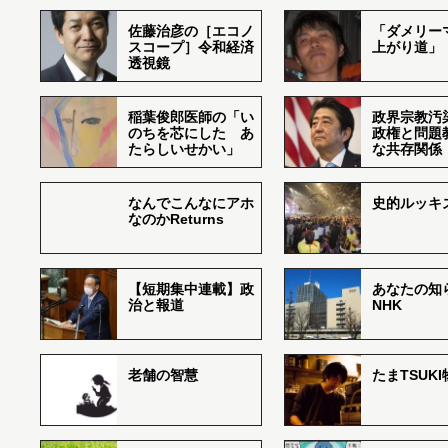
佐藤治彦の［エコノ
「ダメリー
スコープ］令和経済
上がり道」
透視鏡
稲葉俊郎医師の「い
政界宗教汚
のちを芯にした あ
政権と問題
たらしいせかい」
な共存関係
なんでこんなにアホ
史的ルッキ
なのかReturns
【短期集中連載】政
あなたの知
治と報道
NHK
老舗の智慧
たまTSUK