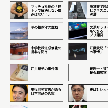
マッチョ社長の「筋
決算書で読
トレで解決しない悩
ビジネスニ
みはない！」
深層
草の根保守の蠢動
文系サラリ
もできる！i
プリ開発
中学校武道必修化の
江藤貴紀「
是非を問う
の事情」
江川紹子の事件簿
税理士・道
税金相談室
現役財務官僚が語る
香ばしい人々r
日本財政の真実