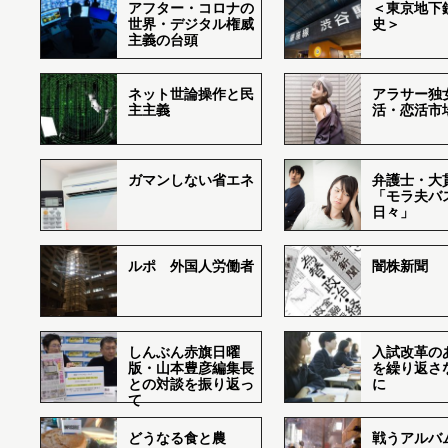
アフター・コロナの
＜東京地下鉄
世界・デジタル権威
史＞
主義の台頭
ネット世論操作と民
アラサー独
主主義
活・恋活市
ガマンしない省エネ
弁護士・大
「モラ夫バ
日々」
ルポ 外国人労働者
闇株新聞
しんぶん赤旗日曜
入試改革の
版・山本豊彦編集長
を繰り返さ
との対談を振り返っ
に
て
どうなる食と農
戦うアルバム