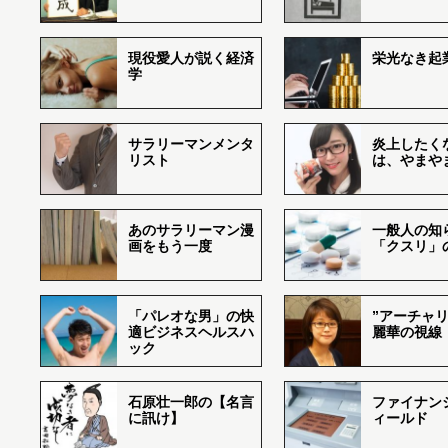
現役愛人が説く経済
栄光なき起
学
サラリーマンメンタ
炎上したく
リスト
は、やまや
あのサラリーマン漫
一般人の知
画をもう一度
「クスリ」
「パレオな男」の快
”アーチャリ
適ビジネスヘルスハ
麗華の視線
ック
石原壮一郎の【名言
ファイナン
に訊け】
ィールド