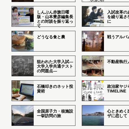
しんぶん赤旗日曜
入試改革の
版・山本豊彦編集長
を繰り返さ
との対談を振り返っ
に
て
どうなる食と農
戦うアルバム
狙われた大学入試―
不動産執行
大学入学共通テスト
の問題点―
石橋叩きのネット投
政治家ヤジ
資術
TIMELINE
全国原子力・核施設
心ときめく
一挙訪問の旅
ザに恋して