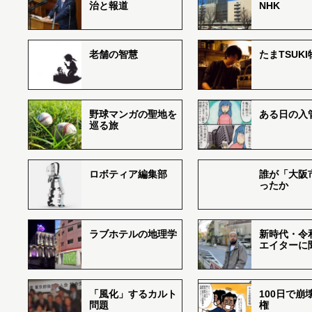
治と報道
NHK
老舗の智慧
たまTSUK
野球マンガの聖地を
ある日の入
巡る旅
ロボティア編集部
誰が「大阪
ったか
ラブホテルの地理学
新時代・令
エイターに
「風化」するカルト
100日で崩
問題
権