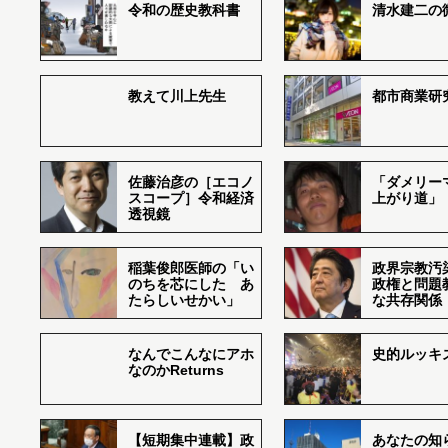
令和の歴史教科書
清水建二の
教えて川上先生
都市商業研
佐藤治彦の［エコノ
「ダメリー
スコープ］令和経済
上がり道」
透視鏡
稲葉俊郎医師の「い
政界宗教汚
のちを芯にした あ
政権と問題
たらしいせかい」
な共存関係
なんでこんなにアホ
史的ルッキ
なのかReturns
【短期集中連載】政
あなたの知