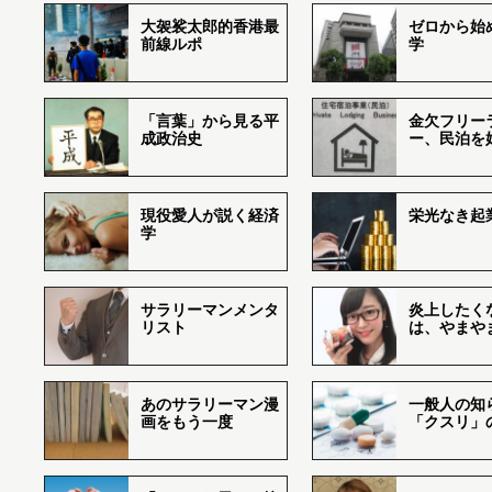
大袈裟太郎的香港最
ゼロから始
前線ルポ
学
「言葉」から見る平
金欠フリー
成政治史
ー、民泊を
現役愛人が説く経済
栄光なき起
学
サラリーマンメンタ
炎上したく
リスト
は、やまや
あのサラリーマン漫
一般人の知
画をもう一度
「クスリ」