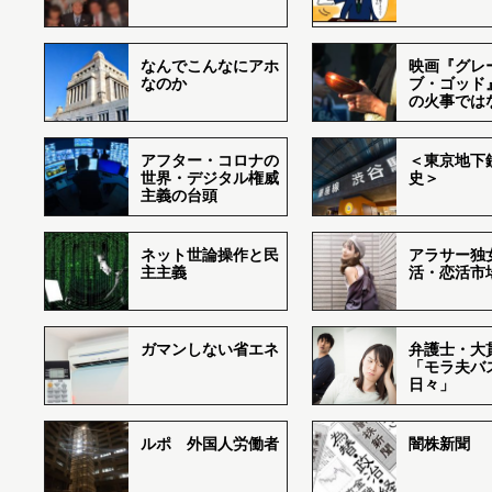
なんでこんなにアホ
映画『グレ
なのか
ブ・ゴッド
の火事では
アフター・コロナの
＜東京地下鉄
世界・デジタル権威
史＞
主義の台頭
ネット世論操作と民
アラサー独
主主義
活・恋活市
ガマンしない省エネ
弁護士・大
「モラ夫バ
日々」
ルポ 外国人労働者
闇株新聞