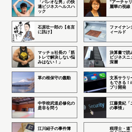
「パレオな男」の快
”アーチャリ
適ビジネスヘルスハ
麗華の視線
ック
石原壮一郎の【名言
ファイナン
に訊け】
ィールド
マッチョ社長の「筋
決算書で読
トレで解決しない悩
ビジネスニ
みはない！」
深層
草の根保守の蠢動
文系サラリ
もできる！i
プリ開発
中学校武道必修化の
江藤貴紀「
是非を問う
の事情」
江川紹子の事件簿
税理士・道