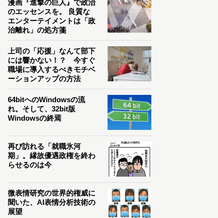
漫画『進撃の巨人』で政治
のエッセンスを。 良質な
エンターテイメントは「政
治離れ」の処方箋
上司の「応援」なんて部下
には響かない！？ 今すぐ
職場に導入するべきモチベ
ーションアップの方法
64bitへのWindowsの流
れ。そして、32bit版
Windowsの終焉
再び訪れる「就職氷河
期」。縁故優遇政権を終わ
らせるのは今
微表情研究の世界的権威に
聞いた、AI表情分析技術の
展望