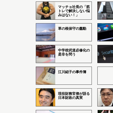
マッチョ社長の「筋
トレで解決しない悩
みはない！」
草の根保守の蠢動
中学校武道必修化の
是非を問う
江川紹子の事件簿
現役財務官僚が語る
日本財政の真実