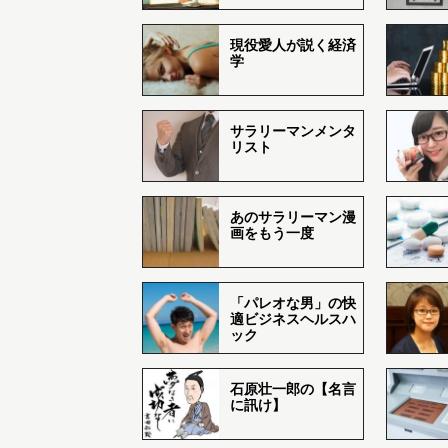
現役愛人が説く経済
学
サラリーマンメンタ
リスト
あのサラリーマン漫
画をもう一度
「パレオな男」の快
適ビジネスヘルスハ
ック
石原壮一郎の【名言
に訊け】