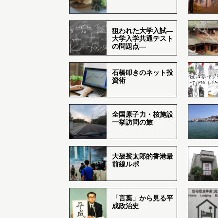
狙われた大学入試―
大学入学共通テスト
の問題点―
石橋叩きのネット投
資術
全国原子力・核施設
一挙訪問の旅
大袈裟太郎的香港最
前線ルポ
「言葉」から見る平
成政治史