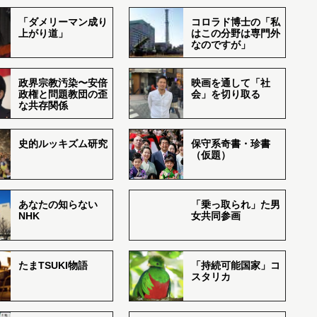
「ダメリーマン成り
コロラド博士の「私
上がり道」
はこの分野は専門外
なのですが」
政界宗教汚染〜安倍
映画を通して「社
政権と問題教団の歪
会」を切り取る
な共存関係
史的ルッキズム研究
保守系奇書・珍書
（仮題）
あなたの知らない
「乗っ取られ」た男
NHK
女共同参画
たまTSUKI物語
「持続可能国家」コ
スタリカ