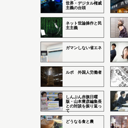
世界・デジタル権威
主義の台頭
ネット世論操作と民
主主義
ガマンしない省エネ
ルポ 外国人労働者
しんぶん赤旗日曜
版・山本豊彦編集長
との対談を振り返っ
て
どうなる食と農