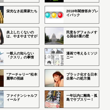
栄光なき起業家たち
2018年閣僚答弁プレ
イバック
炎上したくないの
民意をデフォルメす
は、やまやまですが
る国会5重の壁
一般人の知らない
漫画で考えるミソジ
「クスリ」の事情
ニー
”アーチャリー”松本
ブラック化する日本
麗華の視線
企業への処方箋
ファイナンシャルフ
一年以内に離島・孤
ィールド
島でサブスリー！