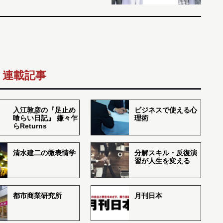
連載記事
入江敦彦の『足止め
ビジネスで使える心
喰らい日記』 嫌々乍
理術
らReturns
清水建二の微表情学
分解スキル・反復演
習が人生を変える
都市商業研究所
月刊日本