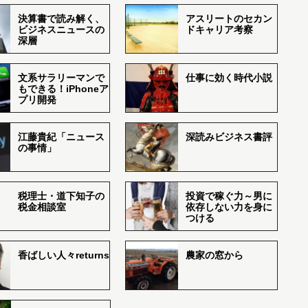
決算書で読み解く、
アスリートのセカン
ビジネスニュースの
ドキャリア考察
深層
文系サラリーマンで
仕事に効く時代小説
もできる！iPhoneア
プリ開発
江藤貴紀「ニュース
深読みビジネス書評
の事情」
税理士・道下知子の
投資で稼ぐ力～男に
税金相談室
依存しない力を身に
つける
香ばしい人々returns
農家の窓から