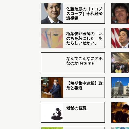
佐藤治彦の［エコノ
スコープ］令和経済
透視鏡
稲葉俊郎医師の「い
のちを芯にした あ
たらしいせかい」
なんでこんなにアホ
なのかReturns
【短期集中連載】政
治と報道
老舗の智慧