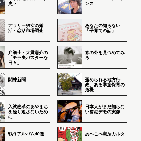
史＞
ンス
アラサー独女の婚
あなたの知らない
活・恋活市場調査
「子育ての話」
弁護士・大貫憲介の
窓の外を見つめてみ
「モラ夫バスターな
る
日々」
闇株新聞
歪められる地方行
政。ある学童保育の
危機
入試改革のあやまち
日本人がまだ知らな
を繰り返さないため
い香港デモの実像
に
戦うアルバム40選
あべこべ憲法カルタ