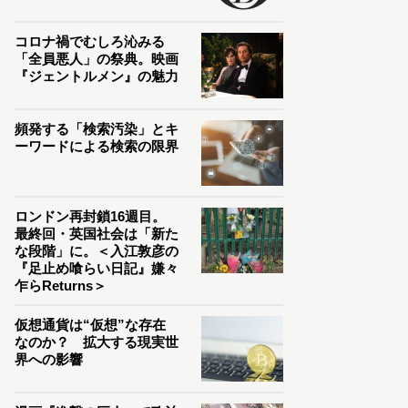
コロナ禍でむしろ沁みる
「全員悪人」の祭典。映画
『ジェントルメン』の魅力
頻発する「検索汚染」とキ
ーワードによる検索の限界
ロンドン再封鎖16週目。
最終回・英国社会は「新た
な段階」に。＜入江敦彦の
『足止め喰らい日記』嫌々
乍らReturns＞
仮想通貨は“仮想”な存在
なのか？ 拡大する現実世
界への影響