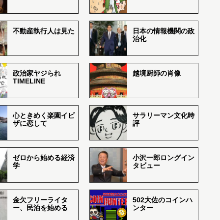
不動産執行人は見た
日本の情報機関の政
治化
政治家ヤジられ
越境厨師の肖像
TIMELINE
心ときめく楽園イビ
サラリーマン文化時
ザに恋して
評
ゼロから始める経済
小沢一郎ロングイン
学
タビュー
金欠フリーライタ
502大佐のコインハ
ー、民泊を始める
ンター