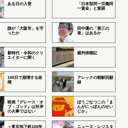
ある日の入管
「日本型同一労働同
一賃金」と貧困
誰が「大阪市」を守
田中優の「第三の
ったか
道」はあるか
新時代・令和のクリ
裁判傍聴記
エイターに聞く
100日で崩壊する政
アレックの朝鮮回顧
権
録
映画『グレース・オ
ぼうごなつこの「ま
ブ・ゴッド』は対岸
んがにっぽんのせい
の火事ではない
じか」
＜東京地下鉄100年
ニュース・レジスタ