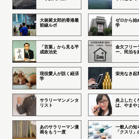
大袈裟太郎的香港最
ゼロから始
前線ルポ
学
「言葉」から見る平
金欠フリー
成政治史
ー、民泊を
現役愛人が説く経済
栄光なき起
学
サラリーマンメンタ
炎上したく
リスト
は、やまや
あのサラリーマン漫
一般人の知
画をもう一度
「クスリ」