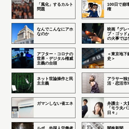
「風化」するカルト
100日で崩
問題
権
なんでこんなにアホ
映画『グレ
なのか
ブ・ゴッド
の火事では
アフター・コロナの
＜東京地下鉄
世界・デジタル権威
史＞
主義の台頭
ネット世論操作と民
アラサー独
主主義
活・恋活市
ガマンしない省エネ
弁護士・大
「モラ夫バ
日々」
ルポ 外国人労働者
闇株新聞