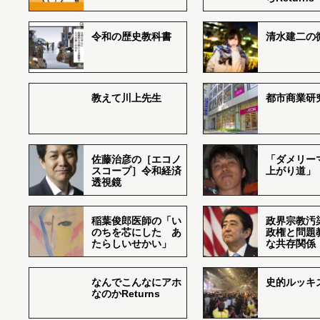
令和の歴史教科書
清水建二の
教えて川上先生
都市商業研
佐藤治彦の［エコノ
「ダメリー
スコープ］令和経済
上がり道」
透視鏡
稲葉俊郎医師の「い
政界宗教汚
のちを芯にした あ
政権と問題
たらしいせかい」
な共存関係
なんでこんなにアホ
史的ルッキ
なのかReturns