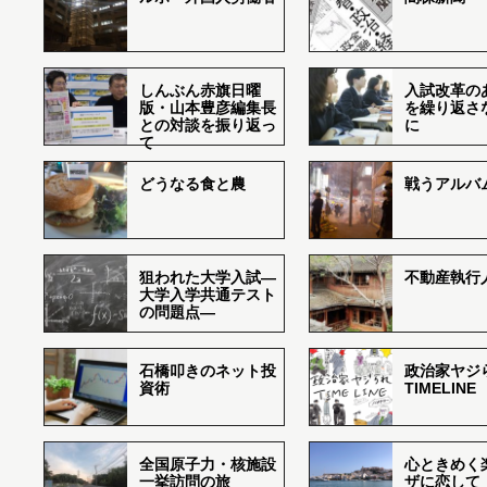
しんぶん赤旗日曜
入試改革の
版・山本豊彦編集長
を繰り返さ
との対談を振り返っ
に
て
どうなる食と農
戦うアルバム
狙われた大学入試―
不動産執行
大学入学共通テスト
の問題点―
石橋叩きのネット投
政治家ヤジ
資術
TIMELINE
全国原子力・核施設
心ときめく
一挙訪問の旅
ザに恋して