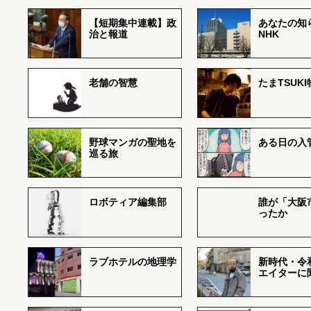
【短期集中連載】政
あなたの知
治と報道
NHK
老舗の智慧
たまTSUK
野球マンガの聖地を
ある日の入
巡る旅
ロボティア編集部
誰が「大阪
ったか
ラブホテルの地理学
新時代・令
エイターに