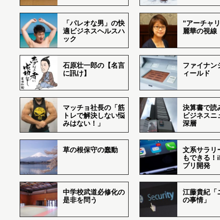
「パレオな男」の快
”アーチャリ
適ビジネスヘルスハ
麗華の視線
ック
石原壮一郎の【名言
ファイナン
に訊け】
ィールド
マッチョ社長の「筋
決算書で読
トレで解決しない悩
ビジネスニ
みはない！」
深層
草の根保守の蠢動
文系サラリ
もできる！i
プリ開発
中学校武道必修化の
江藤貴紀「
是非を問う
の事情」