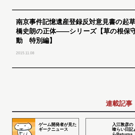
南京事件記憶遺産登録反対意見書の起
橋史朗の正体――シリーズ【草の根保
動 特別編】
2015.11.08
連載記事
ゲーム開発者が見た
入江敦彦の
ギークニュース
喰らい日記
らReturns