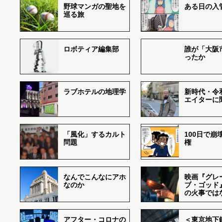
野球マンガの聖地を
ある日の入
巡る旅
ロボティア編集部
誰が「大阪
ったか
ラブホテルの地理学
新時代・令
エイターに
「風化」するカルト
100日で崩
問題
権
なんでこんなにアホ
映画『グレ
なのか
ブ・ゴッド
の火事では
アフター・コロナの
＜東京地下鉄