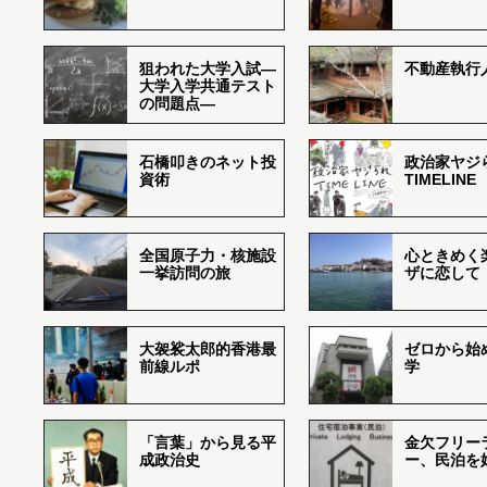
狙われた大学入試―
不動産執行
大学入学共通テスト
の問題点―
石橋叩きのネット投
政治家ヤジ
資術
TIMELINE
全国原子力・核施設
心ときめく
一挙訪問の旅
ザに恋して
大袈裟太郎的香港最
ゼロから始
前線ルポ
学
「言葉」から見る平
金欠フリー
成政治史
ー、民泊を