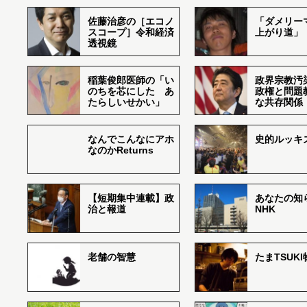
佐藤治彦の［エコノ
「ダメリー
スコープ］令和経済
上がり道」
透視鏡
稲葉俊郎医師の「い
政界宗教汚
のちを芯にした あ
政権と問題
たらしいせかい」
な共存関係
なんでこんなにアホ
史的ルッキ
なのかReturns
【短期集中連載】政
あなたの知
治と報道
NHK
老舗の智慧
たまTSUK