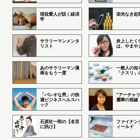
現役愛人が説く経済
栄光なき起
学
サラリーマンメンタ
炎上したく
リスト
は、やまや
あのサラリーマン漫
一般人の知
画をもう一度
「クスリ」
「パレオな男」の快
”アーチャリ
適ビジネスヘルスハ
麗華の視線
ック
石原壮一郎の【名言
ファイナン
に訊け】
ィールド