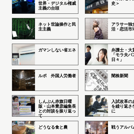
世界・デジタル権威
史＞
主義の台頭
ネット世論操作と民
アラサー独
主主義
活・恋活市
ガマンしない省エネ
弁護士・大
「モラ夫バ
日々」
ルポ 外国人労働者
闇株新聞
しんぶん赤旗日曜
入試改革の
版・山本豊彦編集長
を繰り返さ
との対談を振り返っ
に
て
どうなる食と農
戦うアルバム