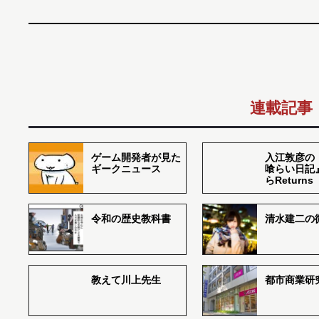
連載記事
ゲーム開発者が見た
入江敦彦の
ギークニュース
喰らい日記
らReturns
令和の歴史教科書
清水建二の
教えて川上先生
都市商業研