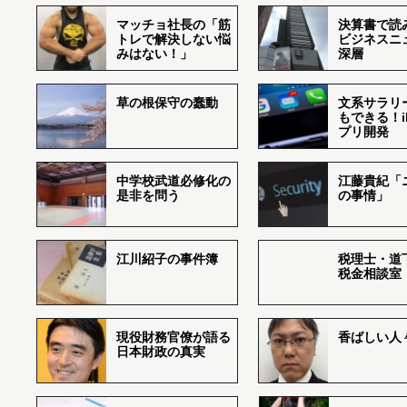
マッチョ社長の「筋
決算書で読
トレで解決しない悩
ビジネスニ
みはない！」
深層
草の根保守の蠢動
文系サラリ
もできる！i
プリ開発
中学校武道必修化の
江藤貴紀「
是非を問う
の事情」
江川紹子の事件簿
税理士・道
税金相談室
現役財務官僚が語る
香ばしい人々r
日本財政の真実