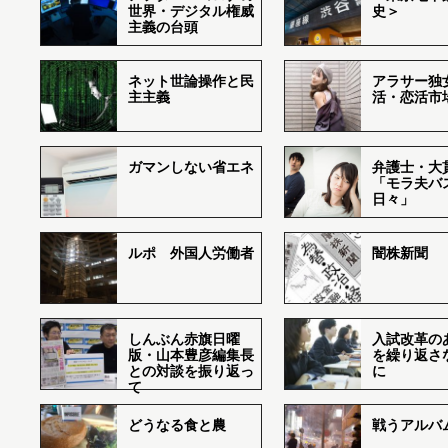
世界・デジタル権威
史＞
主義の台頭
ネット世論操作と民
アラサー独
主主義
活・恋活市
ガマンしない省エネ
弁護士・大
「モラ夫バ
日々」
ルポ 外国人労働者
闇株新聞
しんぶん赤旗日曜
入試改革の
版・山本豊彦編集長
を繰り返さ
との対談を振り返っ
に
て
どうなる食と農
戦うアルバム