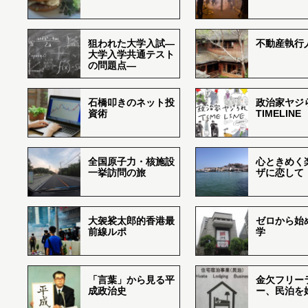
狙われた大学入試―
不動産執行
大学入学共通テスト
の問題点―
石橋叩きのネット投
政治家ヤジ
資術
TIMELINE
全国原子力・核施設
心ときめく
一挙訪問の旅
ザに恋して
大袈裟太郎的香港最
ゼロから始
前線ルポ
学
「言葉」から見る平
金欠フリー
成政治史
ー、民泊を