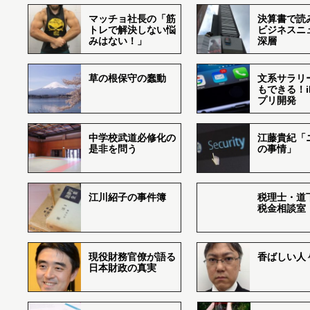
マッチョ社長の「筋
決算書で読
トレで解決しない悩
ビジネスニ
みはない！」
深層
草の根保守の蠢動
文系サラリ
もできる！i
プリ開発
中学校武道必修化の
江藤貴紀「
是非を問う
の事情」
江川紹子の事件簿
税理士・道
税金相談室
現役財務官僚が語る
香ばしい人々r
日本財政の真実