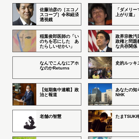
佐藤治彦の［エコノ
「ダメリー
スコープ］令和経済
上がり道」
透視鏡
稲葉俊郎医師の「い
政界宗教汚
のちを芯にした あ
政権と問題
たらしいせかい」
な共存関係
なんでこんなにアホ
史的ルッキ
なのかReturns
【短期集中連載】政
あなたの知
治と報道
NHK
老舗の智慧
たまTSUK