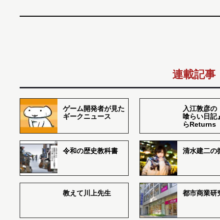
連載記事
ゲーム開発者が見た
入江敦彦の
ギークニュース
喰らい日記
らReturns
令和の歴史教科書
清水建二の
教えて川上先生
都市商業研