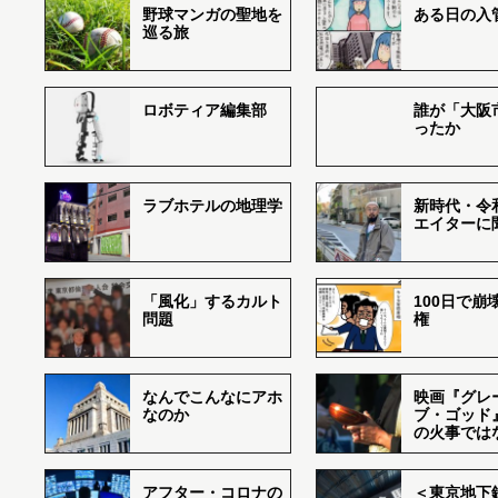
野球マンガの聖地を
ある日の入
巡る旅
ロボティア編集部
誰が「大阪
ったか
ラブホテルの地理学
新時代・令
エイターに
「風化」するカルト
100日で崩
問題
権
なんでこんなにアホ
映画『グレ
なのか
ブ・ゴッド
の火事では
アフター・コロナの
＜東京地下鉄