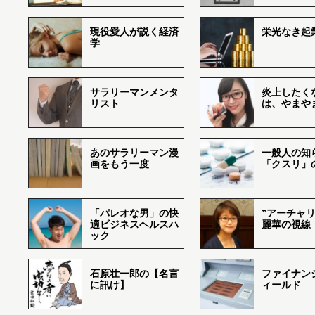
現役愛人が説く経済
栄光なき起
学
サラリーマンメンタ
炎上したく
リスト
は、やまや
あのサラリーマン漫
一般人の知
画をもう一度
「クスリ」
「パレオな男」の快
”アーチャリ
適ビジネスヘルスハ
麗華の視線
ック
石原壮一郎の【名言
ファイナン
に訊け】
ィールド