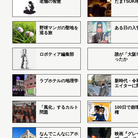
老舗の智慧
たまTSUK
野球マンガの聖地を
ある日の入
巡る旅
ロボティア編集部
誰が「大阪
ったか
ラブホテルの地理学
新時代・令
エイターに
「風化」するカルト
100日で崩
問題
権
なんでこんなにアホ
映画『グレ