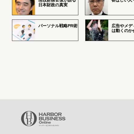
現役財務官僚が語る
香ばしい人々r
日本財政の真実
パーソナル戦略PR術
広告やメデ
は動くのか