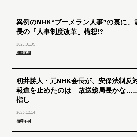
異例のNHK“ブーメラン人事”の裏に、
長の「人事制度改革」構想!?
2021.01.05
相澤冬樹
籾井勝人・元NHK会長が、安保法制反
報道を止めたのは「放送総局長かな…
指し
2020.12.14
相澤冬樹