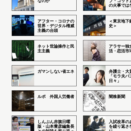
なのか
ブ・ゴッド
の火事では
アフター・コロナの
＜東京地下鉄
世界・デジタル権威
史＞
主義の台頭
ネット世論操作と民
アラサー独
主主義
活・恋活市
ガマンしない省エネ
弁護士・大
「モラ夫バ
日々」
ルポ 外国人労働者
闇株新聞
しんぶん赤旗日曜
入試改革の
版・山本豊彦編集長
を繰り返さ