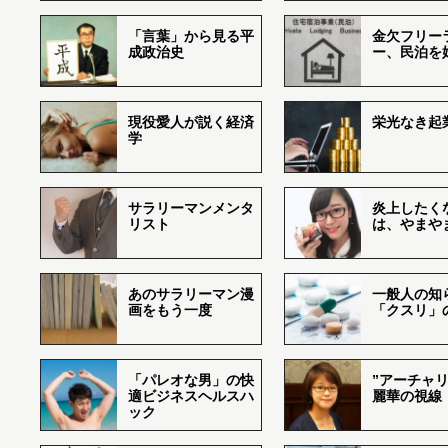
「言葉」から見る平
金欠フリー
成政治史
ー、民泊を
現役愛人が説く経済
栄光なき起
学
サラリーマンメンタ
炎上したく
リスト
は、やまや
あのサラリーマン漫
一般人の知
画をもう一度
「クスリ」
「パレオな男」の快
”アーチャリ
適ビジネスヘルスハ
麗華の視線
ック