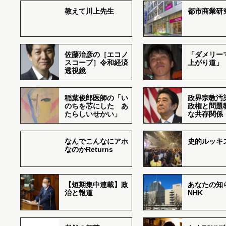
教えて川上先生
都市商業研
佐藤治彦の［エコノ
「ダメリー
スコープ］令和経済
上がり道」
透視鏡
稲葉俊郎医師の「い
政界宗教汚
のちを芯にした あ
政権と問題
たらしいせかい」
な共存関係
なんでこんなにアホ
史的ルッキ
なのかReturns
【短期集中連載】政
あなたの知
治と報道
NHK