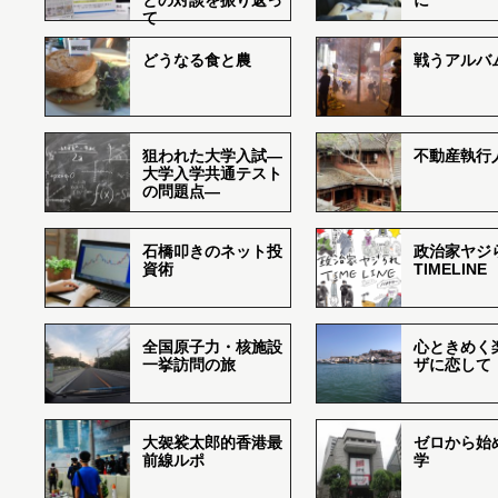
との対談を振り返っ
に
て
どうなる食と農
戦うアルバム
狙われた大学入試―
不動産執行
大学入学共通テスト
の問題点―
石橋叩きのネット投
政治家ヤジ
資術
TIMELINE
全国原子力・核施設
心ときめく
一挙訪問の旅
ザに恋して
大袈裟太郎的香港最
ゼロから始
前線ルポ
学