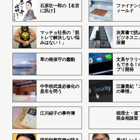
石原壮一郎の【名言
ファイナン
に訊け】
ィールド
マッチョ社長の「筋
決算書で読
トレで解決しない悩
ビジネスニ
みはない！」
深層
草の根保守の蠢動
文系サラリ
もできる！i
プリ開発
中学校武道必修化の
江藤貴紀「
是非を問う
の事情」
江川紹子の事件簿
税理士・道
税金相談室