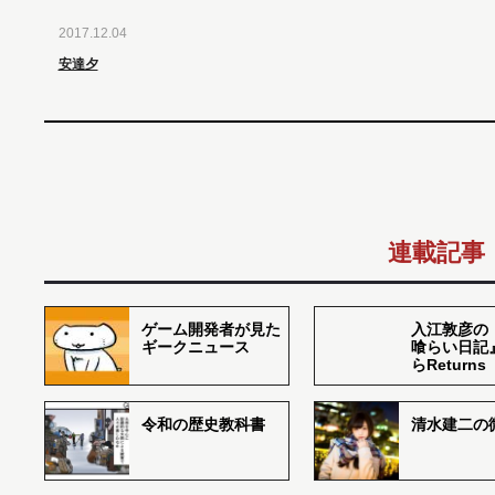
2017.12.04
安達夕
連載記事
ゲーム開発者が見た
入江敦彦の
ギークニュース
喰らい日記
らReturns
令和の歴史教科書
清水建二の