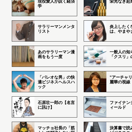
現役愛人が説く経済
栄光なき起
学
サラリーマンメンタ
炎上したく
リスト
は、やまや
あのサラリーマン漫
一般人の知
画をもう一度
「クスリ」
「パレオな男」の快
”アーチャリ
適ビジネスヘルスハ
麗華の視線
ック
石原壮一郎の【名言
ファイナン
に訊け】
ィールド
マッチョ社長の「筋
決算書で読