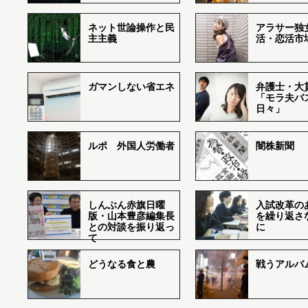
ネット世論操作と民
アラサー独
主主義
活・恋活市
ガマンしない省エネ
弁護士・大
「モラ夫バ
日々」
ルポ 外国人労働者
闇株新聞
しんぶん赤旗日曜
入試改革の
版・山本豊彦編集長
を繰り返さ
との対談を振り返っ
に
て
どうなる食と農
戦うアルバム