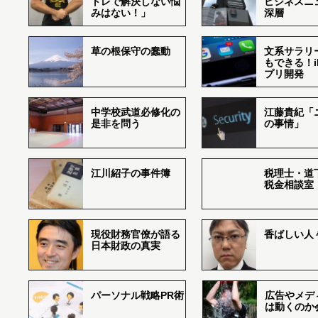
トレで解決しない悩
ビジネスニ
みはない！」
深層
草の根保守の蠢動
文系サラリ
もできる！i
プリ開発
中学校武道必修化の
江藤貴紀「
是非を問う
の事情」
江川紹子の事件簿
税理士・道
税金相談室
現役財務官僚が語る
香ばしい人々r
日本財政の真実
パーソナル戦略PR術
広告やメデ
は動くのか