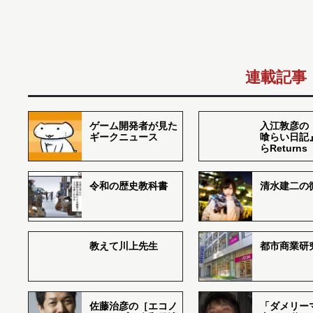
連載記事
ゲーム開発者が見た
入江敦彦の
ギークニュース
喰らい日記
らReturns
令和の歴史教科書
清水建二の
教えて川上先生
都市商業研
佐藤治彦の［エコノ
「ダメリー