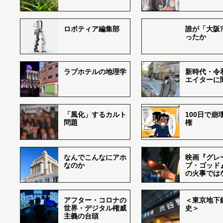
ロボティア編集部
誰が「大阪
ったか
ラブホテルの地理学
新時代・令
エイターに
「風化」するカルト
100日で崩
問題
権
なんでこんなにアホ
映画『グレ
なのか
ブ・ゴッド
の火事では
アフター・コロナの
＜東京地下鉄
世界・デジタル権威
史＞
主義の台頭