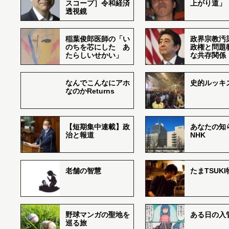
スコープ］令和経済
上がり道」
透視鏡
稲葉俊郎医師の「い
政界宗教汚
のちを芯にした あ
政権と問題
たらしいせかい」
な共存関係
なんでこんなにアホ
史的ルッキ
なのかReturns
【短期集中連載】政
あなたの知
治と報道
NHK
老舗の智慧
たまTSUK
野球マンガの聖地を
ある日の入
巡る旅