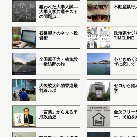
狙われた大学入試―
不動産執行
大学入学共通テスト
の問題点―
石橋叩きのネット投
政治家ヤジ
資術
TIMELINE
全国原子力・核施設
心ときめく
一挙訪問の旅
ザに恋して
大袈裟太郎的香港最
ゼロから始
前線ルポ
学
「言葉」から見る平
金欠フリー
成政治史
ー、民泊を