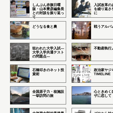
しんぶん赤旗日曜
入試改革の
版・山本豊彦編集長
を繰り返さ
との対談を振り返っ
に
て
どうなる食と農
戦うアルバム
狙われた大学入試―
不動産執行
大学入学共通テスト
の問題点―
石橋叩きのネット投
政治家ヤジ
資術
TIMELINE
全国原子力・核施設
心ときめく
一挙訪問の旅
ザに恋して