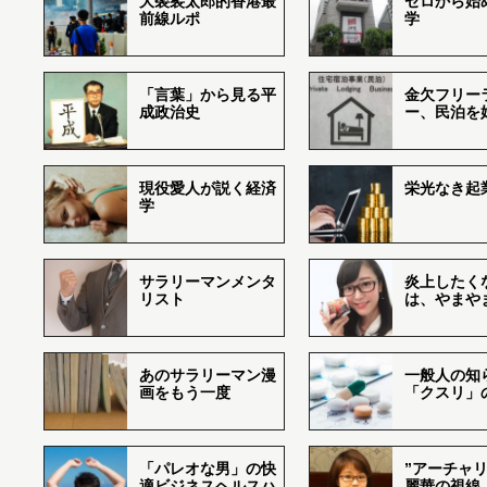
大袈裟太郎的香港最
ゼロから始
前線ルポ
学
「言葉」から見る平
金欠フリー
成政治史
ー、民泊を
現役愛人が説く経済
栄光なき起
学
サラリーマンメンタ
炎上したく
リスト
は、やまや
あのサラリーマン漫
一般人の知
画をもう一度
「クスリ」
「パレオな男」の快
”アーチャリ
適ビジネスヘルスハ
麗華の視線