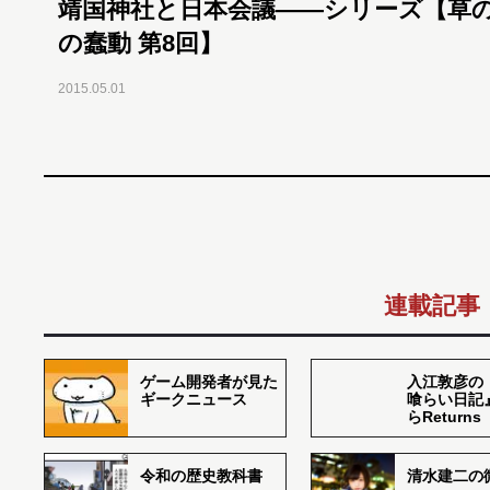
靖国神社と日本会議――シリーズ【草
の蠢動 第8回】
2015.05.01
連載記事
ゲーム開発者が見た
入江敦彦の
ギークニュース
喰らい日記
らReturns
令和の歴史教科書
清水建二の