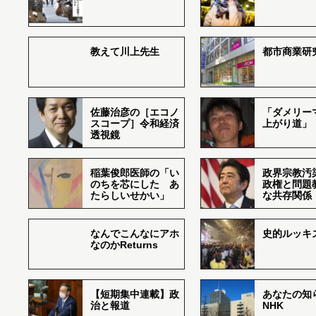
教えて川上先生
都市商業研
佐藤治彦の［エコノ
「ダメリー
スコープ］令和経済
上がり道」
透視鏡
稲葉俊郎医師の「い
政界宗教汚
のちを芯にした あ
政権と問題
たらしいせかい」
な共存関係
なんでこんなにアホ
史的ルッキ
なのかReturns
【短期集中連載】政
あなたの知
治と報道
NHK