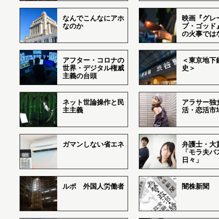
なんでこんなにアホ
映画『グレ
なのか
ブ・ゴッド
の火事では
アフター・コロナの
＜東京地下鉄
世界・デジタル権威
史＞
主義の台頭
ネット世論操作と民
アラサー独
主主義
活・恋活市
ガマンしない省エネ
弁護士・大
「モラ夫バ
日々」
ルポ 外国人労働者
闇株新聞