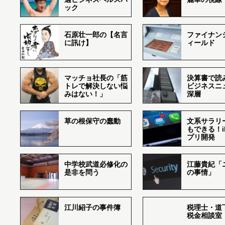
ック
石原壮一郎の【名言
ファイナン
に訊け】
ィールド
マッチョ社長の「筋
決算書で読
トレで解決しない悩
ビジネスニ
みはない！」
深層
草の根保守の蠢動
文系サラリ
もできる！i
プリ開発
中学校武道必修化の
江藤貴紀「
是非を問う
の事情」
江川紹子の事件簿
税理士・道
税金相談室