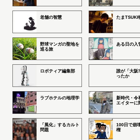
老舗の智慧
たまTSUK
野球マンガの聖地を
ある日の入
巡る旅
ロボティア編集部
誰が「大阪
ったか
ラブホテルの地理学
新時代・令
エイターに
「風化」するカルト
100日で崩
問題
権